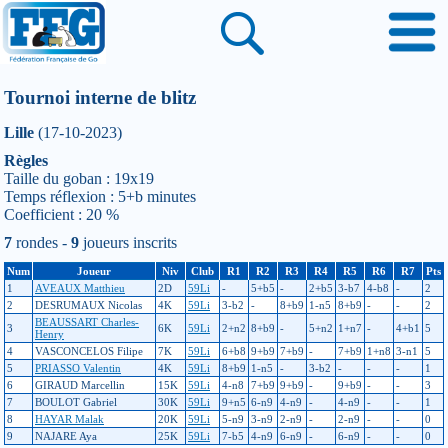
Tournoi interne de blitz
Lille
(17-10-2023)
Règles
Taille du goban : 19x19
Temps réflexion : 5+b minutes
Coefficient : 20 %
7
rondes -
9
joueurs inscrits
Num
Joueur
Niv
Club
R1
R2
R3
R4
R5
R6
R7
Pts
1
AVEAUX Matthieu
2D
59Li
-
5+b5
-
2+b5
3-b7
4-b8
-
2
2
DESRUMAUX Nicolas
4K
59Li
3-b2
-
8+b9
1-n5
8+b9
-
-
2
BEAUSSART Charles-
3
6K
59Li
2+n2
8+b9
-
5+n2
1+n7
-
4+b1
5
Henry
4
VASCONCELOS Filipe
7K
59Li
6+b8
9+b9
7+b9
-
7+b9
1+n8
3-n1
5
5
PRIASSO Valentin
4K
59Li
8+b9
1-n5
-
3-b2
-
-
-
1
6
GIRAUD Marcellin
15K
59Li
4-n8
7+b9
9+b9
-
9+b9
-
-
3
7
BOULOT Gabriel
30K
59Li
9+n5
6-n9
4-n9
-
4-n9
-
-
1
8
HAYAR Malak
20K
59Li
5-n9
3-n9
2-n9
-
2-n9
-
-
0
9
NAJARE Aya
25K
59Li
7-b5
4-n9
6-n9
-
6-n9
-
-
0