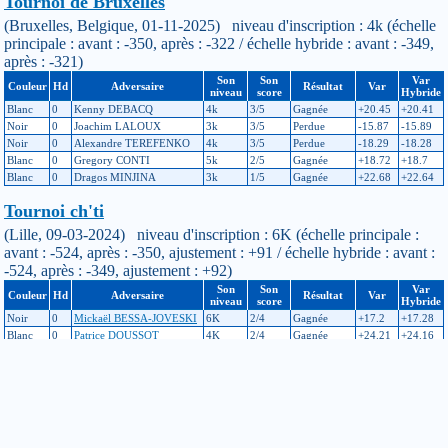
Tournoi de Bruxelles
(Bruxelles, Belgique, 01-11-2025) niveau d'inscription : 4k (échelle
principale : avant : -350, après : -322 / échelle hybride : avant : -349,
après : -321)
Son
Son
Var
Couleur
Hd
Adversaire
Résultat
Var
niveau
score
Hybride
Blanc
0
Kenny DEBACQ
4k
3/5
Gagnée
+20.45
+20.41
Noir
0
Joachim LALOUX
3k
3/5
Perdue
-15.87
-15.89
Noir
0
Alexandre TEREFENKO
4k
3/5
Perdue
-18.29
-18.28
Blanc
0
Gregory CONTI
5k
2/5
Gagnée
+18.72
+18.7
Blanc
0
Dragos MINJINA
3k
1/5
Gagnée
+22.68
+22.64
Tournoi ch'ti
(Lille, 09-03-2024) niveau d'inscription : 6K (échelle principale :
avant : -524, après : -350, ajustement : +91 / échelle hybride : avant :
-524, après : -349, ajustement : +92)
Son
Son
Var
Couleur
Hd
Adversaire
Résultat
Var
niveau
score
Hybride
Noir
0
Mickaël BESSA-JOVESKI
6K
2/4
Gagnée
+17.2
+17.28
Blanc
0
Patrice DOUSSOT
4K
2/4
Gagnée
+24.21
+24.16
Noir
0
Voja STOJANOVIC
4K
2/4
Gagnée
+22.95
+22.88
Blanc
0
Nicolas FRISCOURT
5K
3/4
Gagnée
+19.08
+18.62
Tournoi interne de blitz
(Lille, 17-10-2023) niveau d'inscription : 6K (échelle principale :
avant : -537, après : -524 / échelle hybride : avant : -537, après : -524)