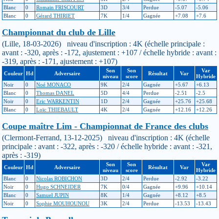
Blanc
0
Romain FRISCOURT
3D
3/4
Perdue
-5.07
-5.06
Blanc
0
Gérard THIRIET
7K
1/4
Gagnée
+7.08
+7.6
Championnat du club de Lille
(Lille, 18-03-2026) niveau d'inscription : 4K (échelle principale :
avant : -320, après : -172, ajustement : +107 / échelle hybride : avant :
-319, après : -171, ajustement : +107)
Son
Son
Var
Couleur
Hd
Adversaire
Résultat
Var
niveau
score
Hybride
Noir
0
Noé MONACO
9K
2/4
Gagnée
+5.67
+6.13
Blanc
0
Thomas DANEL
5D
4/4
Perdue
-2.51
-2.5
Noir
0
Eric WARKENTIN
1D
2/4
Gagnée
+25.76
+25.68
Blanc
0
Loïc THIEBAULT
4K
2/4
Gagnée
+12.16
+12.26
Coupe maître Lim - Championnat de France des clubs
(Clermont-Ferrand, 13-12-2025) niveau d'inscription : 4K (échelle
principale : avant : -322, après : -320 / échelle hybride : avant : -321,
après : -319)
Son
Son
Var
Couleur
Hd
Adversaire
Résultat
Var
niveau
score
Hybride
Blanc
0
Nicolas ROBICHON
3D
2/4
Perdue
-2.92
-3.22
Noir
0
Hugo SCHNEIDER
7K
0/4
Gagnée
+9.96
+10.14
Blanc
0
Samuel JUPIN
8K
1/4
Gagnée
+8.12
+8.5
Noir
0
Sophie MOUHOUNOU
3K
2/4
Perdue
-13.53
-13.43