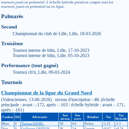
tournois joués en présentiel. L’échelle hybride prend en compte tous les
tournois, joués en présentiel ou en ligne.
Palmarès
Second
Championnat du club de Lille, Lille, 18-03-2026
Troisième
Tournoi interne de blitz, Lille, 17-10-2023
Tournoi interne de blitz, Lille, 05-10-2023
Performance (tout gagné)
Tournoi ch'ti, Lille, 09-03-2024
Tournois
Championnat de la ligue du Grand Nord
(Valenciennes, 13-06-2026) niveau d'inscription : 4K (échelle
principale : avant : -172, après : -163 / échelle hybride : avant : -171,
après : -161)
Son
Son
Var
Couleur
Hd
Adversaire
Résultat
Var
niveau
score
Hybride
Blanc
0
Thomas DANEL
5D
4/4
Perdue
-2.52
-2.5
Noir
0
Guillaume GRIFFON
5K
2/4
Gagnée
+9.67
+9.74