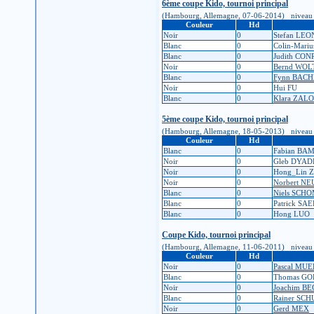
6ème coupe Kido, tournoi principal
(Hambourg, Allemagne, 07-06-2014) niveau d'ins
Couleur
Hd
Noir
0
Stefan LEO
Blanc
0
Colin-Mari
Blanc
0
Judith CON
Noir
0
Bernd WOL
Blanc
0
Fynn BAC
Noir
0
Hui FU
Blanc
0
Klara ZA
5ème coupe Kido, tournoi principal
(Hambourg, Allemagne, 18-05-2013) niveau d'ins
Couleur
Hd
Blanc
0
Fabian BA
Noir
0
Gleb DYA
Noir
0
Hong_Lin 
Noir
0
Norbert N
Blanc
0
Niels SCH
Blanc
0
Patrick SA
Blanc
0
Hong LUO
Coupe Kido, tournoi principal
(Hambourg, Allemagne, 11-06-2011) niveau d'ins
Couleur
Hd
Noir
0
Pascal MU
Blanc
0
Thomas G
Noir
0
Joachim B
Blanc
0
Rainer SC
Noir
0
Gerd MEX