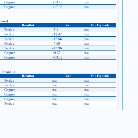
Gagnée
+13.89
n/a
Gagnée
+17.93
n/a
connu)
Résultat
Var
Var Hybride
Perdue
-8.1
n/a
Perdue
-12.47
n/a
Perdue
-12.66
n/a
Perdue
-7.69
n/a
Perdue
-12.96
n/a
Gagnée
+9.37
n/a
Gagnée
+13.32
n/a
 : Inconnu)
Résultat
Var
Var Hybride
Perdue
n/a
n/a
Perdue
n/a
n/a
Gagnée
n/a
n/a
Gagnée
n/a
n/a
Gagnée
n/a
n/a
Perdue
n/a
n/a
: Inconnu, après : Inconnu)
Résultat
Var
Var Hybride
Gagnée
n/a
n/a
Perdue
n/a
n/a
Gagnée
n/a
n/a