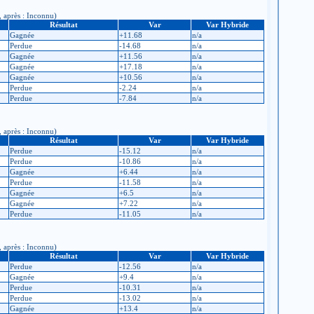
, après : Inconnu)
Résultat
Var
Var Hybride
Gagnée
+11.68
n/a
Perdue
-14.68
n/a
Gagnée
+11.56
n/a
Gagnée
+17.18
n/a
Gagnée
+10.56
n/a
Perdue
-2.24
n/a
Perdue
-7.84
n/a
, après : Inconnu)
Résultat
Var
Var Hybride
Perdue
-15.12
n/a
Perdue
-10.86
n/a
Gagnée
+6.44
n/a
Perdue
-11.58
n/a
Gagnée
+6.5
n/a
Gagnée
+7.22
n/a
Perdue
-11.05
n/a
, après : Inconnu)
Résultat
Var
Var Hybride
Perdue
-12.56
n/a
Gagnée
+9.4
n/a
Perdue
-10.31
n/a
Perdue
-13.02
n/a
Gagnée
+13.4
n/a