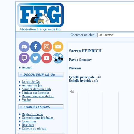
Chercher un club :
Soeren HEINRICH
Pays :
Germany
Accueil
Niveau
Échelle principale
: 3d
Échelle hybride
: n/a
Le jeu de Go
Acheter un jeu
S'initier dans un club
S'initier sur Internet
Revue Française de Go
Vidéos
Règle officielle
Compétitions fédérales
Calendrier
Résultats
Échelle de niveau