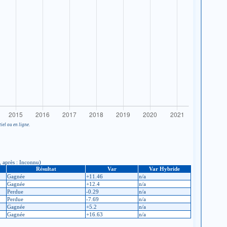
iel ou en ligne.
, après : Inconnu)
Résultat
Var
Var Hybride
Gagnée
+11.46
n/a
Gagnée
+12.4
n/a
Perdue
-0.29
n/a
Perdue
-7.69
n/a
Gagnée
+5.2
n/a
Gagnée
+16.63
n/a