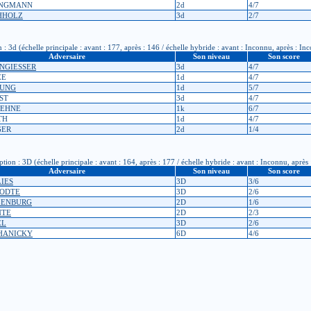
RINGMANN
2d
4/7
CHHOLZ
3d
2/7
3d (échelle principale : avant : 177, après : 146 / échelle hybride : avant : Inconnu, après : In
Adversaire
Son niveau
Son score
ENGIESSER
3d
4/7
ZE
1d
4/7
HUNG
1d
5/7
NST
3d
4/7
KIEHNE
1k
6/7
TH
1d
4/7
GER
2d
1/4
n : 3D (échelle principale : avant : 164, après : 177 / échelle hybride : avant : Inconnu, après
Adversaire
Son niveau
Son score
LIES
3D
3/6
STODTE
3D
2/6
ZENBURG
2D
1/6
ENTE
2D
2/3
EL
3D
2/6
CHANICKY
6D
4/6
cription : 2D (échelle principale : avant : Inconnu, après : Inconnu / échelle hybride : avant 
Adversaire
Son niveau
Son score
TROW
2D
3/6
RD
3D
3/6
ELLER
1D
3/6