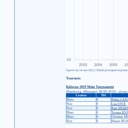
À partir du 1er mai 2022, l’échelle principale ne prend 
Tournois
Kidocup 2019 Main Tournament
(Hambourg, Allemagne, 08-06-2019) niveau d'ins
Couleur
Hd
Blanc
0
Pekka LAJ
Noir
0
Lisa ENTE
Noir
0
Kim SHAK
Blanc
0
Torsten KN
Blanc
0
Christian
Noir
0
Haisen HU