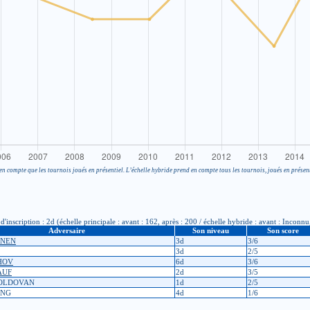
en compte que les tournois joués en présentiel. L’échelle hybride prend en compte tous les tournois, joués en présent
cription : 2d (échelle principale : avant : 162, après : 200 / échelle hybride : avant : Inconnu
Adversaire
Son niveau
Son score
UNEN
3d
3/6
3d
2/5
HOV
6d
3/6
AUF
2d
3/5
 MOLDOVAN
1d
2/5
ANG
4d
1/6