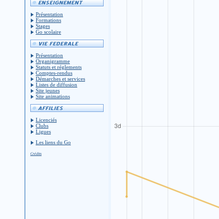
Présentation
Formations
Stages
Go scolaire
Présentation
Organigramme
Statuts et réglements
Comptes-rendus
Démarches et services
Listes de diffusion
Site jeunes
Site animations
Licenciés
Clubs
Ligues
Les liens du Go
Crédits