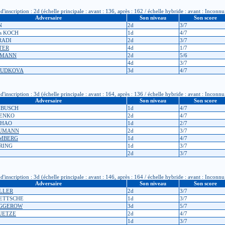
cription : 2d (échelle principale : avant : 136, après : 162 / échelle hybride : avant : Inconnu
Adversaire
Son niveau
Son score
N
2d
3/7
us KOCH
1d
4/7
RADI
2d
3/7
TER
4d
1/7
HMANN
2d
5/6
4d
3/7
LOUDKOVA
3d
4/7
cription : 3d (échelle principale : avant : 164, après : 136 / échelle hybride : avant : Inconnu
Adversaire
Son niveau
Son score
MBUSCH
1d
4/7
DENKO
2d
4/7
ZHAO
1d
2/7
EUMANN
2d
3/7
OMBERG
1d
4/7
ERING
1d
3/7
2d
3/7
cription : 3d (échelle principale : avant : 146, après : 164 / échelle hybride : avant : Inconnu
Adversaire
Son niveau
Son score
ELLER
2d
3/7
OETTSCHE
1d
3/7
EGGEROW
3d
5/7
HUETZE
2d
4/7
1d
3/7