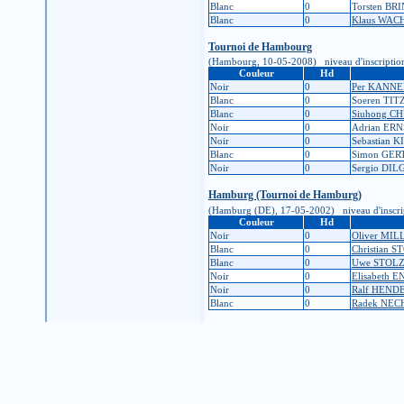
Blanc
0
Torsten B
Blanc
0
Klaus WA
Tournoi de Hambourg
(Hambourg, 10-05-2008) niveau d'inscription : 
Couleur
Hd
Noir
0
Per KANN
Blanc
0
Soeren TIT
Blanc
0
Siuhong C
Noir
0
Adrian ER
Noir
0
Sebastian 
Blanc
0
Simon GER
Noir
0
Sergio DIL
Hamburg (Tournoi de Hamburg)
(Hamburg (DE), 17-05-2002) niveau d'inscriptio
Couleur
Hd
Noir
0
Oliver MIL
Blanc
0
Christian 
Blanc
0
Uwe STOL
Noir
0
Elisabeth 
Noir
0
Ralf HEND
Blanc
0
Radek NE
Tournoi de Hambourg 2001
(Hambourg, Allemagne, 02-06-2001) niveau d'ins
Couleur
Hd
Noir
0
Plamen PE
Blanc
0
Jean ALLA
Blanc
0
Martin MU