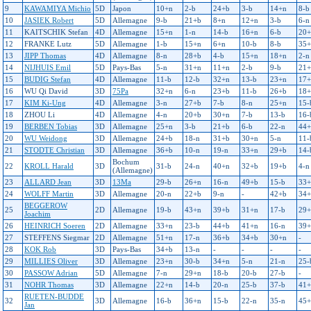
9
KAWAMIYA Michio
5D
Japon
10+n
2-b
24+b
3-b
14+n
8-b
10
JASIEK Robert
5D
Allemagne
9-b
21+b
8+n
12+n
3-b
6-n
11
KAITSCHIK Stefan
4D
Allemagne
15+n
1-n
14-b
16+n
6-b
20+
12
FRANKE Lutz
5D
Allemagne
1-b
15+n
6+n
10-b
8-b
35+
13
JIPP Thomas
4D
Allemagne
8-n
28+b
4-b
15+n
18+n
2-n
14
NIJHUIS Emil
5D
Pays-Bas
5-n
31+n
11+n
2-b
9-b
21+
15
BUDIG Stefan
4D
Allemagne
11-b
12-b
32+n
13-b
23+n
17+
16
WU Qi David
3D
75Pa
32+n
6-n
23+b
11-b
26+b
18+
17
KIM Ki-Ung
4D
Allemagne
3-n
27+b
7-b
8-n
25+n
15-
18
ZHOU Li
4D
Allemagne
4-n
20+b
30+n
7-b
13-b
16-
19
BERBEN Tobias
3D
Allemagne
25+n
3-b
21+b
6-b
22-n
44+
20
WU Weidong
3D
Allemagne
24+b
18-n
31+b
30+n
5-n
11-
21
STODTE Christian
3D
Allemagne
36+b
10-n
19-n
33+n
29+b
14-
Bochum
22
KROLL Harald
3D
31-b
24-n
40+n
32+b
19+b
4-n
(Allemagne)
23
ALLARD Jean
3D
13Ma
29-b
26+n
16-n
49+b
15-b
33+
24
WOLFF Martin
3D
Allemagne
20-n
22+b
9-n
-
42+b
34+
BEGGEROW
25
2D
Allemagne
19-b
43+n
39+b
31+n
17-b
29+
Joachim
26
HEINRICH Soeren
2D
Allemagne
33+n
23-b
44+b
41+n
16-n
39+
27
STEFFENS Siegmar
2D
Allemagne
51+n
17-n
36+b
34+b
30+n
-
28
KOK Rob
3D
Pays-Bas
34+b
13-n
-
-
-
-
29
MILLIES Oliver
3D
Allemagne
23+n
30-b
34+n
5-n
21-n
25-
30
PASSOW Adrian
5D
Allemagne
7-n
29+n
18-b
20-b
27-b
-
31
NOHR Thomas
3D
Allemagne
22+n
14-b
20-n
25-b
37-b
41+
RUETEN-BUDDE
32
3D
Allemagne
16-b
36+n
15-b
22-n
35-n
45+
Jan