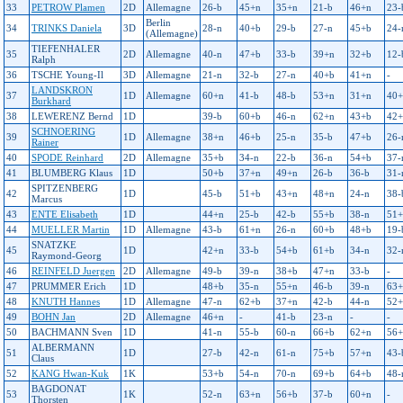
33
PETROW Plamen
2D
Allemagne
26-b
45+n
35+n
21-b
46+n
23-
Berlin
34
TRINKS Daniela
3D
28-n
40+b
29-b
27-n
45+b
24-
(Allemagne)
TIEFENHALER
35
2D
Allemagne
40-n
47+b
33-b
39+n
32+b
12-
Ralph
36
TSCHE Young-Il
3D
Allemagne
21-n
32-b
27-n
40+b
41+n
-
LANDSKRON
37
1D
Allemagne
60+n
41-b
48-b
53+n
31+n
40+
Burkhard
38
LEWERENZ Bernd
1D
39-b
60+b
46-n
62+n
43+b
42+
SCHNOERING
39
1D
Allemagne
38+n
46+b
25-n
35-b
47+b
26-
Rainer
40
SPODE Reinhard
2D
Allemagne
35+b
34-n
22-b
36-n
54+b
37-
41
BLUMBERG Klaus
1D
50+b
37+n
49+n
26-b
36-b
31-
SPITZENBERG
42
1D
45-b
51+b
43+n
48+n
24-n
38-
Marcus
43
ENTE Elisabeth
1D
44+n
25-b
42-b
55+b
38-n
51+
44
MUELLER Martin
1D
Allemagne
43-b
61+n
26-n
60+b
48+b
19-
SNATZKE
45
1D
42+n
33-b
54+b
61+b
34-n
32-
Raymond-Georg
46
REINFELD Juergen
2D
Allemagne
49-b
39-n
38+b
47+n
33-b
-
47
PRUMMER Erich
1D
48+b
35-n
55+n
46-b
39-n
63+
48
KNUTH Hannes
1D
Allemagne
47-n
62+b
37+n
42-b
44-n
52+
49
BOHN Jan
2D
Allemagne
46+n
-
41-b
23-n
-
-
50
BACHMANN Sven
1D
41-n
55-b
60-n
66+b
62+n
56+
ALBERMANN
51
1D
27-b
42-n
61-n
75+b
57+n
43-
Claus
52
KANG Hwan-Kuk
1K
53+b
54-n
70-n
69+b
64+b
48-
BAGDONAT
53
1K
52-n
63+n
56+b
37-b
60+n
-
Thorsten