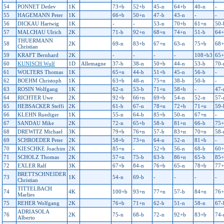
54
PONNET Detlev
1K
73+b
52+b
45-n
64+b
40-n
-
55
HAGEMANN Peter
1K
66+b
50+n
47-b
43-n
-
-
56
DICKAU Hartwig
1K
-
-
53-n
70+b
61+n
50-
57
MALCHAU Ulrich
2K
71-b
92+n
68+n
74+n
51-b
64+
THUERMANN
58
2K
69-n
83+b
67+n
63-n
75+b
68+
Christian
59
KRAFT Bernhard
2K
-
-
-
-
108+b3
65+
60
KUNISCH Wulf
1D
Allemagne
37-b
38-n
50+b
44-n
53-b
70-
61
WOLTERS Thomas
1K
65+n
44-b
51+b
45-n
56-b
-
62
BOEHM Christoph
1K
63+b
48-n
75+n
38-b
50-b
-
63
ROSIN Wolfgang
1K
62-n
53-b
71+n
58+b
-
47-
64
RICHTER Uwe
2K
92+b
66+n
69+b
54-n
52-n
57-
65
HEBSACKER Steffi
2K
61-b
67-n
78+n
72+b
71+n
59-
66
KLEHN Ruediger
1K
55-n
64-b
85+b
50-n
67+n
-
67
SANDAU Mike
2K
72-n
65+b
58-b
81+n
66-b
75+
68
DREWITZ Michael
3K
79+b
76+n
57-b
83+n
70+n
58-
69
SCHROEDER Peter
2K
58+b
73+n
64-n
52-n
81+b
-
70
KIESCHKE Joachim
2K
85+n
-
52+b
56-n
68-b
60+
71
SCHOLZ Thomas
2K
57+n
75-b
63-b
86+n
65-b
85+
72
EXLER Ralf
3K
67+b
84-n
76+b
65-n
78+b
77+
BRETTSCHNEIDER
73
1K
54-n
69-b
-
-
-
-
Christian
TITTELBACH
74
4K
100+b
93+n
77+n
57-b
84+n
76+
Marlies
75
REHER Wolfgang
2K
76+b
71+n
62-b
51-n
58-n
67-
ADRIASOLA
76
2K
75-n
68-b
72-n
92+b
83+b
74-
Alberto