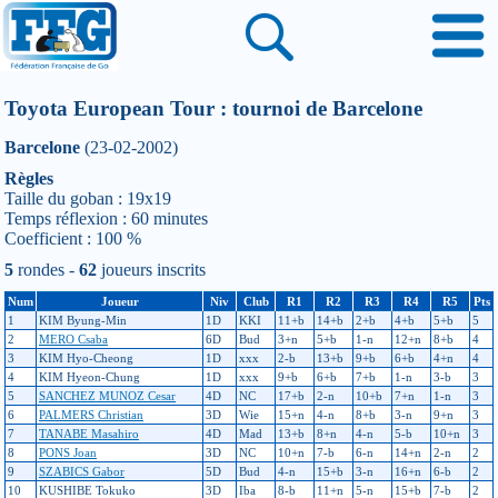
Toyota European Tour : tournoi de Barcelone
Barcelone
(23-02-2002)
Règles
Taille du goban : 19x19
Temps réflexion : 60 minutes
Coefficient : 100 %
5
rondes -
62
joueurs inscrits
Num
Joueur
Niv
Club
R1
R2
R3
R4
R5
Pts
1
KIM Byung-Min
1D
KKI
11+b
14+b
2+b
4+b
5+b
5
2
MERO Csaba
6D
Bud
3+n
5+b
1-n
12+n
8+b
4
3
KIM Hyo-Cheong
1D
xxx
2-b
13+b
9+b
6+b
4+n
4
4
KIM Hyeon-Chung
1D
xxx
9+b
6+b
7+b
1-n
3-b
3
5
SANCHEZ MUNOZ Cesar
4D
NC
17+b
2-n
10+b
7+n
1-n
3
6
PALMERS Christian
3D
Wie
15+n
4-n
8+b
3-n
9+n
3
7
TANABE Masahiro
4D
Mad
13+b
8+n
4-n
5-b
10+n
3
8
PONS Joan
3D
NC
10+n
7-b
6-n
14+n
2-n
2
9
SZABICS Gabor
5D
Bud
4-n
15+b
3-n
16+n
6-b
2
10
KUSHIBE Tokuko
3D
Iba
8-b
11+n
5-n
15+b
7-b
2