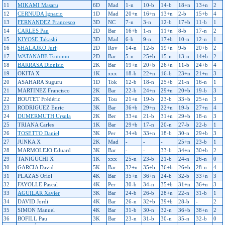
11
MIKAMI Masaru
6D
Mad
1-n
10-b
14-b
18+n
13+n
2
12
CERNUDA Ignacio
1D
Mad
20+n
16+n
13+n
2-b
15+b
4
13
FERNANDEZ Francesco
3D
NC
7-n
3-n
12-b
17+b
11-b
1
14
CARLES Pau
2D
Bar
16+b
1-n
11+n
8-b
17-n
2
15
KIYOSE Takashi
3D
Mad
6-b
9-n
17+b
10-n
12-n
1
16
SHALAJKO Jurij
2D
Rov
14-n
12-b
19+n
9-b
20+b
2
17
WATANABE Tsutomu
2D
Bar
5-n
25+b
15-n
13-n
14+b
2
18
BARRASA Dionisio
2K
Bar
19+n
20+b
26+n
11-b
24+b
4
19
OKITA X
1K
xxx
18-b
22+n
16-b
23+n
21+n
3
20
ASAHARA Suguru
1D
Tok
12-b
18-n
25+b
21-n
16-n
1
21
MARTINEZ Francisco
2K
Bar
22-b
24+n
29+n
20+b
19-b
3
22
BOUTET Frédéric
2K
Tou
21+n
19-b
23-b
33+b
25+n
3
23
RODRIGUEZ Enric
3K
Bar
36+b
29+n
22+n
19-b
27+n
4
24
DUMERMUTH Ursula
2K
Ber
33+n
21-b
31+n
29+b
18-n
3
25
TRIANA Carles
1K
Bar
29+b
17-n
20-n
27-b
22-b
1
26
TOSETTO Daniel
3K
Per
34+b
33+n
18-b
30-n
29+b
3
27
JUNKA X
2K
Mad
-
-
-
25+n
23-b
1
28
MARMOLEJO Eduard
3K
Bar
-
-
33-b
34+n
30+b
2
29
TANIGUCHI X
1K
xxx
25-n
23-b
21-b
24-n
26-n
0
30
GARCIA David
5K
Bar
32+n
35+b
36+b
26+b
28-n
4
31
PLAZAS Oriol
4K
Bar
35+n
36+n
24-b
32-b
33+n
3
32
FAYOLLE Pascal
4K
Per
30-b
34-n
35+b
31+n
36+n
3
33
AGUILAR Xavier
3K
Bar
24-b
26-b
28+n
22-n
31-b
1
34
DAVID Jordi
4K
Bar
26-n
32+b
39+b
28-b
-
2
35
SIMON Manuel
4K
Bar
31-b
30-n
32-n
36+b
38+n
2
36
BOFILL Pau
3K
Bar
23-n
31-b
30-n
35-n
32-b
0