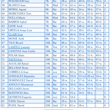
37
PUIGSÉGUR Guy
7K
Per
38-n
43+b
40+b
41+n
39+n
4
38
BLANCO Juan
7K
Mad
37+b
42+n
44+n
39+n
35-b
4
39
MORAL Agusti
6K
Bar
41+b
40+n
34-n
38-b
37-b
2
40
MORETONES Toni
7K
Bar
43+n
39-b
37-n
42+b
44+b
3
41
NOLLA Mario
6K
Mad
39-n
44-b
42+b
37-b
43+n
2
42
BARROS Isabel
7K
Bar
44+n
38-b
41-n
40-n
46+b
2
43
GENE Jordi
7K
Bar
40-b
37-n
48+n
44+b
41-b
2
44
ORTEGA Josep-Luis
7K
And
42-b
41+n
38-b
43-n
40-n
1
45
CLAIR Yves
10K
Bay
49+n
46+b
50+b
47-n
48+b
4
46
MONJE Jordi
8K
Bar
50-b
45-n
51+n
48+b
42-n
2
47
VILE Ricard
10K
Bar
48-n
53+n
49+b
45+b
51+n
4
48
LAMÔLE Laurent
9K
Tou
47+b
50+n
43-b
46-n
45-n
2
49
CANOVAS Joan-Carles
10K
Bar
45-b
51+b
47-n
55+b2
50+n
3
50
POLAK Alain
9K
Bar
46+n
48-b
45-n
51-b
49-b
1
51
SAVES Eric
10K
Tou
53+b
49-n
46-b
50+n
47-b
2
52
AGUILAR Rafael
14K
Bar
54+n
56+b
61+n
53+b
57+n
5
53
BELLMAS Roser
11K
Bar
51-n
47-b
55-b1
52-n
58+b1
1
54
CORBELLA Joan
14K
xxx
52-b
60+n
59+n
56+n
55+b
4
55
GONZALES Alejandro
15K
xxx
60+n
59+b
53+n1
49-n2
54-n
3
56
DOMINGUEZ David
16K
Bar
58+n
52-n
57+b
54-b
61+n
3
57
ANGULO Montserrat
19K
Bar
62+n
58+b
56-n
61+b
52-b
3
58
DELGADO Javier
17K
Mad
56-b
57-n
62+b
59+b
53-n1
2
59
MATENCIO Alex
20K
Bar
61+b
55-n
54-b
58-n
-
1
60
QUEREDA Eugenia
20K
xxx
55-b
54-b
-
-
-
0
61
YANG Xinxin
20K
Bar
59-n
62+b
52-b
57-n
56-b
1
62
PUJOL David
20K
And
57-b
61-n
58-n
-
-
0