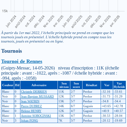
À partir du 1er mai 2022, l’échelle principale ne prend en compte que les
tournois joués en présentiel. L’échelle hybride prend en compte tous les
tournois, joués en présentiel ou en ligne.
Tournois
Tournoi de Rennes
(Guipry-Messac, 14-05-2026) niveau d'inscription : 11K (échelle
principale : avant : -1022, après : -1087 / échelle hybride : avant :
-994, après : -1058)
Son
Son
Var
Couleur
Hd
Adversaire
Résultat
Var
niveau
score
Hybride
Blanc
0
Christele DERRIEN
11K
2/7
Perdue
-32.16
-33.61
Noir
0
Jean-Baptiste MUSSARD
12K
3/7
Perdue
-31.73
-31.29
Noir
0
Jean WATRIN
13K
5/7
Perdue
-34.8
-34.4
Blanc
0
Pierre DUBREZ
14K
6/7
Gagnée
+43.65
+42.78
Blanc
0
Helene HENRY
12K
4/7
Gagnée
+40.9
+40.57
Blanc
1
Antoine SOBOCINSKI
13K
4/7
Perdue
-30.53
-28.04
Noir
3
Johan FONG
7K
3/7
Perdue
-20.12
-19.69