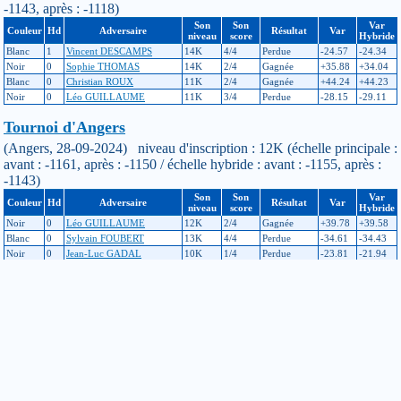
-1143, après : -1118)
Son
Son
Var
Couleur
Hd
Adversaire
Résultat
Var
niveau
score
Hybride
Blanc
1
Vincent DESCAMPS
14K
4/4
Perdue
-24.57
-24.34
Noir
0
Sophie THOMAS
14K
2/4
Gagnée
+35.88
+34.04
Blanc
0
Christian ROUX
11K
2/4
Gagnée
+44.24
+44.23
Noir
0
Léo GUILLAUME
11K
3/4
Perdue
-28.15
-29.11
Tournoi d'Angers
(Angers, 28-09-2024) niveau d'inscription : 12K (échelle principale :
avant : -1161, après : -1150 / échelle hybride : avant : -1155, après :
-1143)
Son
Son
Var
Couleur
Hd
Adversaire
Résultat
Var
niveau
score
Hybride
Noir
0
Léo GUILLAUME
12K
2/4
Gagnée
+39.78
+39.58
Blanc
0
Sylvain FOUBERT
13K
4/4
Perdue
-34.61
-34.43
Noir
0
Jean-Luc GADAL
10K
1/4
Perdue
-23.81
-21.94
Blanc
1
Florentin LIVENAIS
15K
2/4
Gagnée
+29.59
+29.2
Tournoi de Touraine
(Montlouis-sur-Loire, 14-09-2024) niveau d'inscription : 12K
(échelle principale : avant : -1109, après : -1161 / échelle hybride :
avant : -1106, après : -1155)
Son
Son
Var
Couleur
Hd
Adversaire
Résultat
Var
niveau
score
Hybride
Blanc
0
Sylvain FOUBERT
13K
0/5
Gagnée
+32.96
+33.9