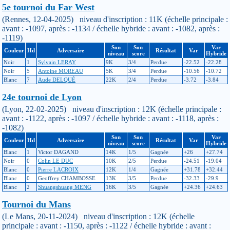
5e tournoi du Far West
(Rennes, 12-04-2025) niveau d'inscription : 11K (échelle principale :
avant : -1097, après : -1134 / échelle hybride : avant : -1082, après :
-1119)
Son
Son
Var
Couleur
Hd
Adversaire
Résultat
Var
niveau
score
Hybride
Noir
1
Sylvain LERAY
9K
3/4
Perdue
-22.52
-22.28
Noir
5
Antoine MOREAU
5K
3/4
Perdue
-10.56
-10.72
Blanc
7
Aude DELQUÉ
22K
2/4
Perdue
-3.72
-3.84
24e tournoi de Lyon
(Lyon, 22-02-2025) niveau d'inscription : 12K (échelle principale :
avant : -1122, après : -1097 / échelle hybride : avant : -1118, après :
-1082)
Son
Son
Var
Couleur
Hd
Adversaire
Résultat
Var
niveau
score
Hybride
Blanc
1
Victor DAGAND
14K
1/5
Gagnée
+26
+27.74
Noir
0
Colin LE DUC
10K
2/5
Perdue
-24.51
-19.04
Blanc
0
Pierre LACROIX
12K
1/4
Gagnée
+31.78
+32.44
Blanc
0
Geoffrey CHAMBOSSE
13K
3/5
Perdue
-32.33
-29.9
Blanc
2
Shuangshuang MENG
16K
3/5
Gagnée
+24.36
+24.63
Tournoi du Mans
(Le Mans, 20-11-2024) niveau d'inscription : 12K (échelle
principale : avant : -1150, après : -1122 / échelle hybride : avant :