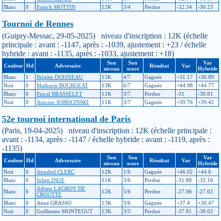
Blanc
0
Franck MOTTIN
12K
3/4
Perdue
-32.34
-30.23
Tournoi de Rennes
(Guipry-Messac, 29-05-2025) niveau d'inscription : 12K (échelle
principale : avant : -1147, après : -1039, ajustement : +23 / échelle
hybride : avant : -1135, après : -1033, ajustement : +18)
Son
Son
Var
Couleur
Hd
Adversaire
Résultat
Var
niveau
score
Hybride
Blanc
1
Brigitte DOISNEAU
15K
4/7
Gagnée
+31.17
+30.89
Noir
0
Mathurin BOURGEAT
13K
6/7
Gagnée
+44.98
+44.77
Blanc
0
Pascal BRASSELET
11K
3/7
Perdue
-31
-30.81
Noir
0
Antoine SOBOCINSKI
11K
3/7
Gagnée
+39.76
+39.42
52e tournoi international de Paris
(Paris, 19-04-2025) niveau d'inscription : 12K (échelle principale :
avant : -1134, après : -1147 / échelle hybride : avant : -1119, après :
-1135)
Son
Son
Var
Couleur
Hd
Adversaire
Résultat
Var
niveau
score
Hybride
Noir
0
Annabel CLERC
12K
1/6
Gagnée
+46.02
+44.6
Blanc
0
Julien INGE
11K
3/6
Perdue
-31.88
-32.16
Adrien LAGROY DE
Blanc
0
12K
5/6
Perdue
-27.06
-27.02
CROUTTE
Blanc
0
Anna GRASSO
13K
3/6
Gagnée
+37.4
+36.47
Noir
0
Guillaume MONTEGUT
13K
3/5
Perdue
-37.81
-38.02