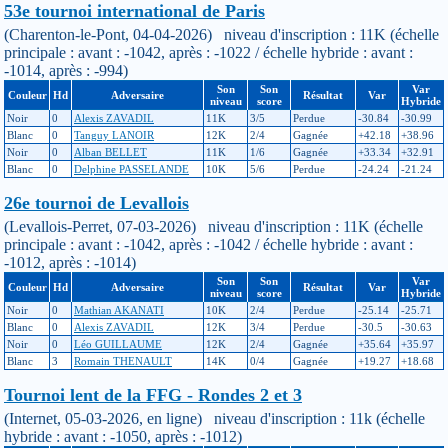
53e tournoi international de Paris
(Charenton-le-Pont, 04-04-2026) niveau d'inscription : 11K (échelle
principale : avant : -1042, après : -1022 / échelle hybride : avant :
-1014, après : -994)
Son
Son
Var
Couleur
Hd
Adversaire
Résultat
Var
niveau
score
Hybride
Noir
0
Alexis ZAVADIL
11K
3/5
Perdue
-30.84
-30.99
Blanc
0
Tanguy LANOIR
12K
2/4
Gagnée
+42.18
+38.96
Noir
0
Alban BELLET
11K
1/6
Gagnée
+33.34
+32.91
Blanc
0
Delphine PASSELANDE
10K
5/6
Perdue
-24.24
-21.24
26e tournoi de Levallois
(Levallois-Perret, 07-03-2026) niveau d'inscription : 11K (échelle
principale : avant : -1042, après : -1042 / échelle hybride : avant :
-1012, après : -1014)
Son
Son
Var
Couleur
Hd
Adversaire
Résultat
Var
niveau
score
Hybride
Noir
0
Mathian AKANATI
10K
2/4
Perdue
-25.14
-25.71
Blanc
0
Alexis ZAVADIL
12K
3/4
Perdue
-30.5
-30.63
Noir
0
Léo GUILLAUME
12K
2/4
Gagnée
+35.64
+35.97
Blanc
3
Romain THENAULT
14K
0/4
Gagnée
+19.27
+18.68
Tournoi lent de la FFG - Rondes 2 et 3
(Internet, 05-03-2026, en ligne) niveau d'inscription : 11k (échelle
hybride : avant : -1050, après : -1012)