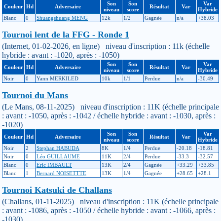
Son
Son
Var
Couleur
Hd
Adversaire
Résultat
Var
niveau
score
Hybride
Blanc
0
Shuangshuang MENG
12k
1/2
Gagnée
n/a
+38.03
Tournoi lent de la FFG - Ronde 1
(Internet, 01-02-2026, en ligne) niveau d'inscription : 11k (échelle
hybride : avant : -1020, après : -1050)
Son
Son
Var
Couleur
Hd
Adversaire
Résultat
Var
niveau
score
Hybride
Noir
0
Yann MERKILED
10k
1/1
Perdue
n/a
-30.49
Tournoi du Mans
(Le Mans, 08-11-2025) niveau d'inscription : 11K (échelle principale
: avant : -1050, après : -1042 / échelle hybride : avant : -1030, après :
-1020)
Son
Son
Var
Couleur
Hd
Adversaire
Résultat
Var
niveau
score
Hybride
Noir
2
Stephan HABUDA
8K
1/4
Perdue
-20.18
-18.81
Noir
0
Léo GUILLAUME
11K
2/4
Perdue
-33.3
-32.57
Blanc
0
Eric IMBAULT
13K
2/4
Gagnée
+33.29
+33.85
Blanc
1
Bernard NOISETTTE
13K
1/4
Gagnée
+28.65
+28.1
Tournoi Katsuki de Challans
(Challans, 01-11-2025) niveau d'inscription : 11K (échelle principale
: avant : -1086, après : -1050 / échelle hybride : avant : -1066, après :
-1030)