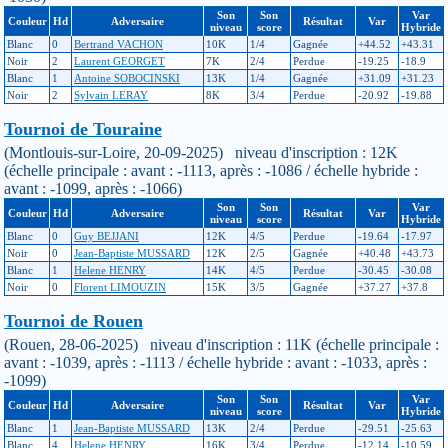
Son
Son
Var
Couleur
Hd
Adversaire
Résultat
Var
niveau
score
Hybride
Blanc
0
Bertrand VACHON
10K
1/4
Gagnée
+44.52
+43.31
Noir
2
Laurent GEORGET
7K
2/4
Perdue
-19.25
-18.9
Blanc
1
Antoine SOBOCINSKI
13K
1/4
Gagnée
+31.09
+31.23
Noir
2
Sylvain LERAY
8K
3/4
Perdue
-20.92
-19.88
Tournoi de Touraine
(Montlouis-sur-Loire, 20-09-2025) niveau d'inscription : 12K
(échelle principale : avant : -1113, après : -1086 / échelle hybride :
avant : -1099, après : -1066)
Son
Son
Var
Couleur
Hd
Adversaire
Résultat
Var
niveau
score
Hybride
Blanc
0
Guy BEJJANI
12K
4/5
Perdue
-19.64
-17.97
Noir
0
Jean-Baptiste MUSSARD
12K
2/5
Gagnée
+40.48
+43.73
Blanc
1
Helene HENRY
14K
4/5
Perdue
-30.45
-30.08
Noir
0
Florent LIMOUZIN
15K
3/5
Gagnée
+37.27
+37.8
Tournoi de Rouen
(Rouen, 28-06-2025) niveau d'inscription : 11K (échelle principale :
avant : -1039, après : -1113 / échelle hybride : avant : -1033, après :
-1099)
Son
Son
Var
Couleur
Hd
Adversaire
Résultat
Var
niveau
score
Hybride
Blanc
1
Jean-Baptiste MUSSARD
13K
2/4
Perdue
-29.51
-25.63
Blanc
4
Helene HENRY
16K
3/4
Perdue
-12.14
-10.59