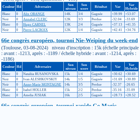
Son
Son
Var
Couleur
Hd
Adversaire
Résultat
Var
niveau
score
Hybride
Blanc
0
Alix ORANGE
14K
3/4
Gagnée
+39.99
+53.07
Noir
0
Annabel CLERC
12K
3/3
Perdue
-32.04
-33.69
Blanc
0
Hugo CARNEL
13K
2/4
Gagnée
+37.13
+41.35
Noir
0
Pierre LACROIX
12K
1/4
Gagnée
+42.41
+34.76
66e congrès européen, tournoi Nie-Weiping du week-end
(Toulouse, 03-08-2024) niveau d'inscription : 15k (échelle principale
: avant : -1213, après : -1189 / échelle hybride : avant : -1214, après :
-1186)
Son
Son
Var
Couleur
Hd
Adversaire
Résultat
Var
niveau
score
Hybride
Blanc
0
Nataliia RUSANOVSKA
15k
1/4
Gagnée
+30.62
+30.69
Noir
0
Ivan ALESHKOVSKIY
14k
1/5
Gagnée
+31.69
+30.89
Noir
0
Anne-Marie MONTAGNE
14k
3/5
Perdue
-32.37
-26.65
Blanc
0
Isabel HOLLER
15k
2/2
Perdue
-35.16
-35.09
Blanc
0
Amelia JUSIAK
16k
2/5
Gagnée
+28.73
+28.52
66e congrès européen, tournoi rapide Go Magic
(Toulouse, 28-07-2024) niveau d'inscription : 15k (échelle principale
: avant : -1208, après : -1213 / échelle hybride : avant : -1209, après :
-1214)
Son
Son
Var
Couleur
Hd
Adversaire
Résultat
Var
niveau
score
Hybride
Blanc
0
Valentine MALAVASI
13k
3/7
Perdue
-13.43
-13.36