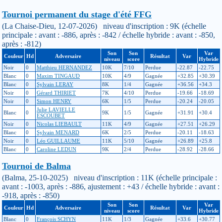
Tournoi permanent du stage d'été FFG
(La Chaise-Dieu, 12-07-2026) niveau d'inscription : 9K (échelle
principale : avant : -886, après : -842 / échelle hybride : avant : -850,
après : -812)
Son
Son
Var
Couleur
Hd
Adversaire
Résultat
Var
niveau
score
Hybride
Noir
0
Matthieu HERNANDEZ
10K
7/10
Perdue
-22.87
-22.75
Blanc
0
Maxim TINGAUD
10K
4/9
Gagnée
+32.85
+30.39
Blanc
0
Sylvain LERAY
8K
1/4
Gagnée
+36.56
+34.3
Noir
0
Gérard THIRIET
7K
4/10
Perdue
-19.66
-18.69
Noir
0
Simon HENRY
6K
1/5
Perdue
-20.24
-20.05
Julie LAVIELLE
Blanc
0
9K
1/5
Gagnée
+31.91
+30.4
ESCOUBET
Noir
0
Nicolas LIEBAULT
11K
4/9
Gagnée
+27.51
+26.29
Blanc
0
Sylvain MENARD
6K
2/5
Perdue
-20.11
-18.63
Noir
0
Léo GUILLAUME
11K
5/10
Gagnée
+26.89
+25.8
Blanc
0
Caroline LEDUN
9K
2/4
Perdue
-28.92
-28.66
Tournoi de Balma
(Balma, 25-10-2025) niveau d'inscription : 11K (échelle principale :
avant : -1003, après : -886, ajustement : +43 / échelle hybride : avant :
-918, après : -850)
Son
Son
Var
Couleur
Hd
Adversaire
Résultat
Var
niveau
score
Hybride
Blanc
0
François SCHYN
11K
1/3
Gagnée
+33.6
+30.77