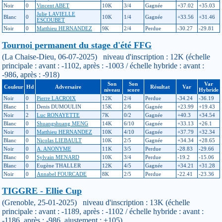
Noir
0
Vincent ABET
10K
3/4
Gagnée
+37.02
+35.03
Julie LAVIELLE
Blanc
0
10K
1/4
Gagnée
+33.56
+31.46
ESCOUBET
Noir
0
Matthieu HERNANDEZ
9K
2/4
Perdue
-30.27
-29.81
Tournoi permanent du stage d'été FFG
(La Chaise-Dieu, 06-07-2025) niveau d'inscription : 12K (échelle
principale : avant : -1102, après : -1003 / échelle hybride : avant :
-986, après : -918)
Son
Son
Var
Couleur
Hd
Adversaire
Résultat
Var
niveau
score
Hybride
Noir
0
Pierre LACROIX
12K
2/4
Perdue
-34.24
-36.19
Blanc
1
Denis DUMOULIN
15K
2/6
Gagnée
+23.99
+19.43
Noir
2
Luc RONAYETTE
7K
0/2
Gagnée
+40.3
+34.54
Blanc
0
Shuangshuang MENG
14K
6/10
Gagnée
+33.13
+26.1
Noir
0
Matthieu HERNANDEZ
10K
4/10
Gagnée
+37.79
+32.34
Blanc
0
Nicolas LIEBAULT
10K
2/5
Gagnée
+34.34
+28.65
Noir
0
A. ANONYME
11K
3/5
Perdue
-28.83
-29.66
Blanc
0
Sylvain MENARD
10K
3/4
Perdue
-19.2
-15.06
Blanc
0
Eugène THALLER
12K
4/5
Gagnée
+34.21
+31.28
Noir
0
Annabel FOURCADE
8K
2/5
Perdue
-22.41
-23.36
TIGGRE - Ellie Cup
(Grenoble, 25-01-2025) niveau d'inscription : 13K (échelle
principale : avant : -1189, après : -1102 / échelle hybride : avant :
-1186, après : -986, ajustement : +105)