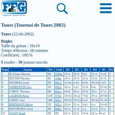
Tours (Tournoi de Tours 2002)
Tours
(22-06-2002)
Règles
Taille du goban : 19x19
Temps réflexion : 60 minutes
Coefficient : 100 %
5
rondes -
39
joueurs inscrits
Num
Joueur
Niv
Club
R1
R2
R3
R4
R5
Pts
1
PLA Jean-Vincent
2K
93Mo
31+n
36+b
9+b
22+n
3+n3
5
2
DUCOIN Nicolas
4K
35Re
24+n
23+b
12+n
13+b
31+b
5
3
FISCHER Lionel
3D
00L3
21+b1
4+b1
8+b1
36+b4
1-b3
4
4
WARKENTIN Eric
1D
08Ch
36+n
3-n1
21+b
8+b
22+b1
4
5
CURTIL Thomas
6K
92Le
34+b
26+n
33+b
25-n
27+n
4
6
LACROIX Pierre
12K
37To
18+b1
28-n2
7+b2
29+n
20+b6
4
7
CURTIL Guy
16K
92Le
39+b1
19+b3
6-n2
30+b4
35+b5
4
8
BERTRAND Olivier
1D
00L3
22+b
21+n
3-n1
4-n
10+b1
3
9
MAITREHEU Erick
3K
86Po
32+n
11+b
1-n
31+b
21-n
3
10
SLOOT Henk
3K
NC
23+n
31-b
14+b
32+n
8-n1
3