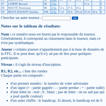
37
LEBERT Bernard
2K
37To
-
-
-
21-n
-
0
38
MAUVE Dominique
4K
37To
12-n
27-b
24-n
-
-
0
39
RIGOT-MASSON Claudine
18K
37To
7-n1
20-b
18-n4
35-b1
30-n
0
Chercher un autre tournoi :
Notes sur le tableau de résultats:
Num :
ce numéro nous est fourni par le responsable du tournoi.
Généralement, il correspond au classement dans le tournoi, mais ce
n'est pas systématique.
Joueur :
certains joueurs n'appartiennent pas à la base de données de
la FFG. Il se peut donc qu'il n'y ait pas de lien pour quelques
participants.
Niveau :
il s'agit du niveau d'inscription.
R1, R2, etc... :
liste des rondes
Chaque partie est composée :
d'un premier numéro : le numéro de votre adversaire
d'un signe (+ : partie gagnée ; - : partie perdue ; = : partie nulle)
d'une lettre (n : noir ; b : blanc ; pas de lettre : on ne sait pas qui
a joué quelle couleur)
d'un autre chiffre : le handicap. Si absent, le handicap est de 0