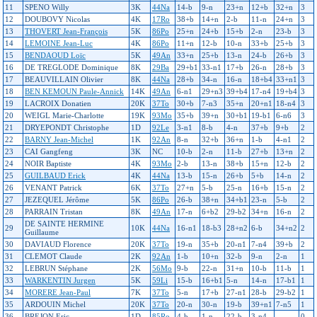
11
SPENO Willy
3K
44Na
14-b
9-n
23+n
12+b
32+n
3
12
DOUBOVY Nicolas
4K
17Ro
38+b
14+n
2-b
11-n
24+n
3
13
THOVERT Jean-François
5K
86Po
25+n
24+b
15+b
2-n
23-b
3
14
LEMOINE Jean-Luc
4K
86Po
11+n
12-b
10-n
33+b
25+b
3
15
BENDAOUD Loïc
5K
49An
33+n
25+b
13-n
24-b
26+b
3
16
DE TREGLODE Dominique
8K
29Ba
29+b1
33-n1
17+b
26-n
28+b
3
17
BEAUVILLAIN Olivier
8K
44Na
28+b
34-n
16-n
18+b4
33+n1
3
18
BEN KEMOUN Paule-Annick
14K
49An
6-n1
29+n3
39+b4
17-n4
19+b4
3
19
LACROIX Donatien
20K
37To
30+b
7-n3
35+n
20+n1
18-n4
3
20
WEIGL Marie-Charlotte
19K
93Mo
35+b
39+n
30+b1
19-b1
6-n6
3
21
DRYEPONDT Christophe
1D
92Le
3-n1
8-b
4-n
37+b
9+b
2
22
BARNY Jean-Michel
1K
92An
8-n
32+b
36+n
1-b
4-n1
2
23
CAI Gangfeng
3K
NC
10-b
2-n
11-b
27+b
13+n
2
24
NOIR Baptiste
4K
93Mo
2-b
13-n
38+b
15+n
12-b
2
25
GUILBAUD Erick
4K
44Na
13-b
15-n
26+b
5+b
14-n
2
26
VENANT Patrick
6K
37To
27+n
5-b
25-n
16+b
15-n
2
27
JEZEQUEL Jérôme
5K
86Po
26-b
38+n
34+b1
23-n
5-b
2
28
PARRAIN Tristan
8K
49An
17-n
6+b2
29-b2
34+n
16-n
2
DE SAINTE HERMINE
29
10K
44Na
16-n1
18-b3
28+n2
6-b
34+n2
2
Guillaume
30
DAVIAUD Florence
20K
37To
19-n
35+b
20-n1
7-n4
39+b
2
31
CLEMOT Claude
2K
92An
1-b
10+n
32-b
9-n
2-n
1
32
LEBRUN Stéphane
2K
56Mo
9-b
22-n
31+n
10-b
11-b
1
33
WARKENTIN Jurgen
5K
59Li
15-b
16+b1
5-n
14-n
17-b1
1
34
MORERE Jean-Paul
7K
37To
5-n
17+b
27-n1
28-b
29-b2
1
35
ARDOUIN Michel
20K
37To
20-n
30-n
19-b
39+n1
7-n5
1
36
BREJON Eric
1D
85Ro
4-b
1-n
22-b
3-n4
-
0