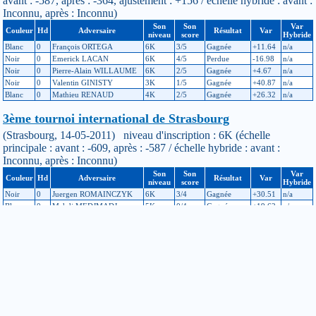
avant : -587, après : -364, ajustement : +156 / échelle hybride : avant :
Inconnu, après : Inconnu)
Son
Son
Var
Couleur
Hd
Adversaire
Résultat
Var
niveau
score
Hybride
Blanc
0
François ORTEGA
6K
3/5
Gagnée
+11.64
n/a
Noir
0
Emerick LACAN
6K
4/5
Perdue
-16.98
n/a
Noir
0
Pierre-Alain WILLAUME
6K
2/5
Gagnée
+4.67
n/a
Noir
0
Valentin GINISTY
3K
1/5
Gagnée
+40.87
n/a
Blanc
0
Mathieu RENAUD
4K
2/5
Gagnée
+26.32
n/a
3ème tournoi international de Strasbourg
(Strasbourg, 14-05-2011) niveau d'inscription : 6K (échelle
principale : avant : -609, après : -587 / échelle hybride : avant :
Inconnu, après : Inconnu)
Son
Son
Var
Couleur
Hd
Adversaire
Résultat
Var
niveau
score
Hybride
Noir
0
Juergen ROMAINCZYK
6K
3/4
Gagnée
+30.51
n/a
Blanc
0
Mehdi MEDJMADJ
5K
0/4
Gagnée
+19.62
n/a
Blanc
0
Yoan MERET
7K
3/4
Perdue
-22.34
n/a
Noir
0
Eric LE MORVAN
5K
3/4
Perdue
-5
n/a
Tournoi international de Moselle
(Marly, 16-04-2011) niveau d'inscription : 6K (échelle principale :
avant : -566, après : -609 / échelle hybride : avant : Inconnu, après :
Inconnu)
Son
Son
Var
Couleur
Hd
Adversaire
Résultat
Var