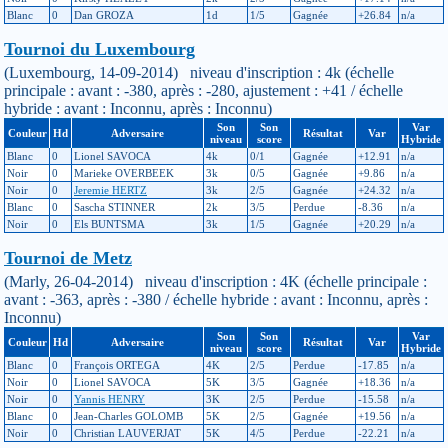
Blanc
0
Dan GROZA
1d
1/5
Gagnée
+26.84
n/a
Tournoi du Luxembourg
(Luxembourg, 14-09-2014) niveau d'inscription : 4k (échelle
principale : avant : -380, après : -280, ajustement : +41 / échelle
hybride : avant : Inconnu, après : Inconnu)
Son
Son
Var
Couleur
Hd
Adversaire
Résultat
Var
niveau
score
Hybride
Blanc
0
Lionel SAVOCA
4k
0/1
Gagnée
+12.91
n/a
Noir
0
Marieke OVERBEEK
3k
0/5
Gagnée
+9.86
n/a
Noir
0
Jeremie HERTZ
3k
2/5
Gagnée
+24.32
n/a
Blanc
0
Sascha STINNER
2k
3/5
Perdue
-8.36
n/a
Noir
0
Els BUNTSMA
3k
1/5
Gagnée
+20.29
n/a
Tournoi de Metz
(Marly, 26-04-2014) niveau d'inscription : 4K (échelle principale :
avant : -363, après : -380 / échelle hybride : avant : Inconnu, après :
Inconnu)
Son
Son
Var
Couleur
Hd
Adversaire
Résultat
Var
niveau
score
Hybride
Blanc
0
François ORTEGA
4K
2/5
Perdue
-17.85
n/a
Noir
0
Lionel SAVOCA
5K
3/5
Gagnée
+18.36
n/a
Noir
0
Yannis HENRY
3K
2/5
Perdue
-15.58
n/a
Blanc
0
Jean-Charles GOLOMB
5K
2/5
Gagnée
+19.56
n/a
Noir
0
Christian LAUVERJAT
5K
4/5
Perdue
-22.21
n/a