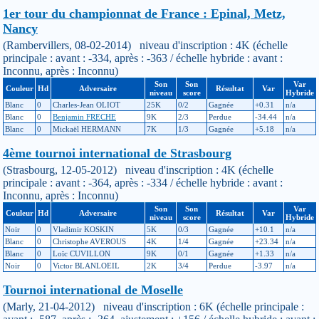
1er tour du championnat de France : Epinal, Metz,
Nancy
(Rambervillers, 08-02-2014) niveau d'inscription : 4K (échelle
principale : avant : -334, après : -363 / échelle hybride : avant :
Inconnu, après : Inconnu)
Son
Son
Var
Couleur
Hd
Adversaire
Résultat
Var
niveau
score
Hybride
Blanc
0
Charles-Jean OLIOT
25K
0/2
Gagnée
+0.31
n/a
Blanc
0
Benjamin FRECHE
9K
2/3
Perdue
-34.44
n/a
Blanc
0
Mickaël HERMANN
7K
1/3
Gagnée
+5.18
n/a
4ème tournoi international de Strasbourg
(Strasbourg, 12-05-2012) niveau d'inscription : 4K (échelle
principale : avant : -364, après : -334 / échelle hybride : avant :
Inconnu, après : Inconnu)
Son
Son
Var
Couleur
Hd
Adversaire
Résultat
Var
niveau
score
Hybride
Noir
0
Vladimir KOSKIN
5K
0/3
Gagnée
+10.1
n/a
Blanc
0
Christophe AVEROUS
4K
1/4
Gagnée
+23.34
n/a
Blanc
0
Loïc CUVILLON
9K
0/1
Gagnée
+1.33
n/a
Noir
0
Victor BLANLOEIL
2K
3/4
Perdue
-3.97
n/a
Tournoi international de Moselle
(Marly, 21-04-2012) niveau d'inscription : 6K (échelle principale :