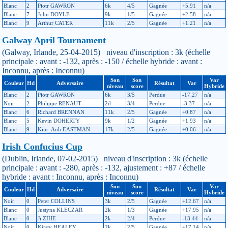
Blanc
2
Piotr GAWRON
6k
4/5
Gagnée
+5.91
n/a
Blanc
7
John DOYLE
9k
1/5
Gagnée
+2.58
n/a
Blanc
9
Arthur CATER
11k
2/5
Gagnée
+1.21
n/a
Galway April Tournament
(Galway, Irlande, 25-04-2015) niveau d'inscription : 3k (échelle
principale : avant : -132, après : -150 / échelle hybride : avant :
Inconnu, après : Inconnu)
Son
Son
Var
Couleur
Hd
Adversaire
Résultat
Var
niveau
score
Hybride
Blanc
2
Piotr GAWRON
6k
3/5
Perdue
-17.27
n/a
Noir
2
Philippe RENAUT
2d
3/4
Perdue
-3.37
n/a
Blanc
6
Richard BRENNAN
11k
2/5
Gagnée
+0.87
n/a
Blanc
5
Kevin DOHERTY
9k
1/2
Gagnée
+1.93
n/a
Blanc
9
Kim_Anh EASTMAN
17k
2/5
Gagnée
+0.06
n/a
Irish Confucius Cup
(Dublin, Irlande, 07-02-2015) niveau d'inscription : 3k (échelle
principale : avant : -280, après : -132, ajustement : +87 / échelle
hybride : avant : Inconnu, après : Inconnu)
Son
Son
Var
Couleur
Hd
Adversaire
Résultat
Var
niveau
score
Hybride
Noir
0
Peter COLLINS
3k
2/5
Gagnée
+12.67
n/a
Blanc
0
Justyna KLECZAR
2k
1/3
Gagnée
+17.95
n/a
Blanc
0
Ji ZIHE
2k
2/4
Perdue
-13.44
n/a
Noir
0
Kirsty HEALEY
2k
2/5
Gagnée
+17.14
n/a