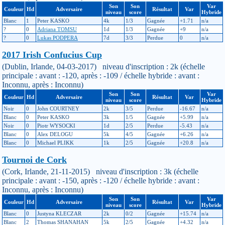
Son
Son
Var
Couleur
Hd
Adversaire
Résultat
Var
niveau
score
Hybride
Blanc
1
Peter KASKO
4k
1/3
Gagnée
+1.71
n/a
?
0
Adriana TOMSU
1d
1/3
Gagnée
+9
n/a
?
0
Lukas PODPERA
7d
3/3
Perdue
0
n/a
2017 Irish Confucius Cup
(Dublin, Irlande, 04-03-2017) niveau d'inscription : 2k (échelle
principale : avant : -120, après : -109 / échelle hybride : avant :
Inconnu, après : Inconnu)
Son
Son
Var
Couleur
Hd
Adversaire
Résultat
Var
niveau
score
Hybride
Noir
0
John COURTNEY
2k
3/5
Perdue
-16.67
n/a
Blanc
0
Peter KASKO
3k
1/5
Gagnée
+5.99
n/a
Noir
0
Piotr WYSOCKI
1d
2/5
Perdue
-5.43
n/a
Blanc
0
Alex DELOGU
5k
4/5
Gagnée
+6.26
n/a
Blanc
0
Michael PLIKK
1k
2/5
Gagnée
+20.8
n/a
Tournoi de Cork
(Cork, Irlande, 21-11-2015) niveau d'inscription : 3k (échelle
principale : avant : -150, après : -120 / échelle hybride : avant :
Inconnu, après : Inconnu)
Son
Son
Var
Couleur
Hd
Adversaire
Résultat
Var
niveau
score
Hybride
Blanc
0
Justyna KLECZAR
2k
0/2
Gagnée
+15.74
n/a
Blanc
2
Thomas SHANAHAN
5k
2/5
Gagnée
+4.32
n/a