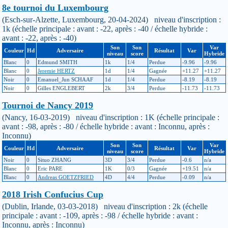
8e tournoi du Luxembourg
(Esch-sur-Alzette, Luxembourg, 20-04-2024) niveau d'inscription :
1k (échelle principale : avant : -22, après : -40 / échelle hybride :
avant : -22, après : -40)
Son
Son
Var
Couleur
Hd
Adversaire
Résultat
Var
niveau
score
Hybride
Blanc
0
Edmund SMITH
1k
1/4
Perdue
-9.96
-9.96
Blanc
0
Jeremie HERTZ
1d
1/4
Gagnée
+11.27
+11.27
Noir
0
Emanuel_Jun SCHAAF
1d
1/4
Perdue
-8.19
-8.19
Noir
0
Gilles ENGLEBERT
2k
3/4
Perdue
-11.73
-11.73
Tournoi de Nancy 2019
(Nancy, 16-03-2019) niveau d'inscription : 1K (échelle principale :
avant : -98, après : -80 / échelle hybride : avant : Inconnu, après :
Inconnu)
Son
Son
Var
Couleur
Hd
Adversaire
Résultat
Var
niveau
score
Hybride
Noir
0
Situo ZHANG
3D
3/4
Perdue
-0.6
n/a
Blanc
0
Eric PARE
1K
0/3
Gagnée
+19.51
n/a
Blanc
0
Andreas GOETZFRIED
4D
4/4
Perdue
-0.09
n/a
2018 Irish Confucius Cup
(Dublin, Irlande, 03-03-2018) niveau d'inscription : 2k (échelle
principale : avant : -109, après : -98 / échelle hybride : avant :
Inconnu, après : Inconnu)