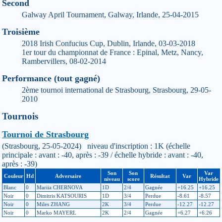
Second
Galway April Tournament, Galway, Irlande, 25-04-2015
Troisième
2018 Irish Confucius Cup, Dublin, Irlande, 03-03-2018
1er tour du championnat de France : Epinal, Metz, Nancy,
Rambervillers, 08-02-2014
Performance (tout gagné)
2ème tournoi international de Strasbourg, Strasbourg, 29-05-
2010
Tournois
Tournoi de Strasbourg
(Strasbourg, 25-05-2024) niveau d'inscription : 1K (échelle
principale : avant : -40, après : -39 / échelle hybride : avant : -40,
après : -39)
Son
Son
Var
Couleur
Hd
Adversaire
Résultat
Var
niveau
score
Hybride
Blanc
0
Mariia CHERNOVA
1D
2/4
Gagnée
+16.25
+16.25
Noir
0
Dimitris KATSOURIS
1D
3/4
Perdue
-8.61
-8.57
Noir
0
Miles ZHANG
2K
3/4
Perdue
-12.27
-12.27
Noir
0
Marko MAYERL
2K
2/4
Gagnée
+6.27
+6.26