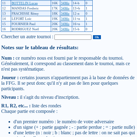
11
BOTTELIN Lucas
16K
34Mo
14-b
0
12
MANDAS Frederic
17K
34Mo
13+b
1
13
FRACHISSE Rémy
18K
34Mo
12-n
0
14
LEFORT Loïc
19K
34Mo
11+n
1
15
FOURNIER Paul
20K
34Mo
16+n
1
16
RODRIGUEZ Noël
20K
34Mo
15-b
0
Chercher un autre tournoi :
Notes sur le tableau de résultats:
Num :
ce numéro nous est fourni par le responsable du tournoi.
Généralement, il correspond au classement dans le tournoi, mais ce
n'est pas systématique.
Joueur :
certains joueurs n'appartiennent pas à la base de données de
la FFG. Il se peut donc qu'il n'y ait pas de lien pour quelques
participants.
Niveau :
il s'agit du niveau d'inscription.
R1, R2, etc... :
liste des rondes
Chaque partie est composée :
d'un premier numéro : le numéro de votre adversaire
d'un signe (+ : partie gagnée ; - : partie perdue ; = : partie nulle)
d'une lettre (n : noir ; b : blanc ; pas de lettre : on ne sait pas qui