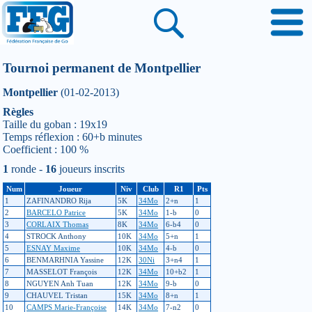
Tournoi permanent de Montpellier
Montpellier
(01-02-2013)
Règles
Taille du goban : 19x19
Temps réflexion : 60+b minutes
Coefficient : 100 %
1
ronde -
16
joueurs inscrits
Num
Joueur
Niv
Club
R1
Pts
1
ZAFINANDRO Rija
5K
34Mo
2+n
1
2
BARCELO Patrice
5K
34Mo
1-b
0
3
CORLAIX Thomas
8K
34Mo
6-b4
0
4
STROCK Anthony
10K
34Mo
5+n
1
5
ESNAY Maxime
10K
34Mo
4-b
0
6
BENMARHNIA Yassine
12K
30Ni
3+n4
1
7
MASSELOT François
12K
34Mo
10+b2
1
8
NGUYEN Anh Tuan
12K
34Mo
9-b
0
9
CHAUVEL Tristan
15K
34Mo
8+n
1
10
CAMPS Marie-Françoise
14K
34Mo
7-n2
0