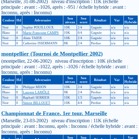
(Marseille, 31-08-2002) niveau d'inscription : 11K (échelle
principale : avant : -1026, après : -951 / échelle hybride : avant :
Inconnu, après : Inconnu)
Son
Son
Var
Couleur
Hd
Adversaire
Résultat
Var
niveau
score
Hybride
Noir
0
Sophie POUILLOUX
10K
2/4
Gagnée
n/a
n/a
Blanc
0
Marie-Françoise CAMPS
10K
0/4
Gagnée
n/a
n/a
Noir
0
Alain TAIEB
10K
2/4
Gagnée
n/a
n/a
Noir
0
Catherine ISSERMANN
8K
2/4
Perdue
n/a
n/a
montpellier (Tournoi de Montpellier 2002)
(montpellier, 22-06-2002) niveau d'inscription : 10K (échelle
principale : avant : -1022, après : -1026 / échelle hybride : avant :
Inconnu, après : Inconnu)
Son
Son
Var
Couleur
Hd
Adversaire
Résultat
Var
niveau
score
Hybride
Blanc
0
Philippe MIJON
10K
2/4
Gagnée
n/a
n/a
Blanc
0
Laurent LAMÔLE
9K
2/4
Perdue
n/a
n/a
Noir
0
Raphaël SERRIER
10K
1/3
Gagnée
n/a
n/a
Noir
0
Simon BILLOUET
10K
4/4
Perdue
n/a
n/a
Championnat de France. 1er tour. Marseille
(Marseille, 23-03-2002) niveau d'inscription : 11K (échelle
principale : avant : Inconnu, après : Inconnu / échelle hybride : avant :
Inconnu, après : Inconnu)
Son
Son
Var