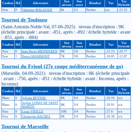
Son
Son
Var
Couleur
Hd
Adversaire
Résultat
Var
niveau
score
Hybride
Noir
0
Valentine MALAVASI
9k
1/1
Perdue
n/a
-23.32
Tournoi de Toulouse
(Saint-Antonin-Noble-Val, 07-06-2025) niveau d'inscription : 9K
(échelle principale : avant : -851, après : -892 / échelle hybride : avant
: -851, après : -884)
Son
Son
Var
Couleur
Hd
Adversaire
Résultat
Var
niveau
score
Hybride
Noir
0
Jean-Pierre MENNICKEN
8K
3/6
Perdue
-22.23
-20.77
Noir
1
Denis GRAMMONT
7K
3/6
Perdue
-18.85
-12.87
Tournoi du Frioul (27e coupe méditerranéenne de go)
(Marseille, 04-09-2021) niveau d'inscription : 8K (échelle principale
: avant : -756, après : -851 / échelle hybride : avant : Inconnu, après :
Inconnu)
Son
Son
Var
Couleur
Hd
Adversaire
Résultat
Var
niveau
score
Hybride
Blanc
0
Sylvain REYNAL
8K
3/4
Perdue
-20.16
n/a
Sophie LEBAS DE SAINT
Blanc
0
8K
3/4
Perdue
-20.91
n/a
MARTIN
Noir
0
Louis VIEILLE
10K
3/4
Perdue
-27.6
n/a
Noir
0
Christophe RACHEZ
9K
2/4
Perdue
-26.38
n/a
Tournoi de Marseille