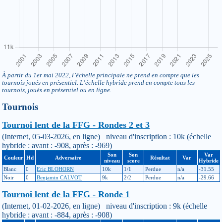
À partir du 1er mai 2022, l’échelle principale ne prend en compte que les
tournois joués en présentiel. L’échelle hybride prend en compte tous les
tournois, joués en présentiel ou en ligne.
Tournois
Tournoi lent de la FFG - Rondes 2 et 3
(Internet, 05-03-2026, en ligne) niveau d'inscription : 10k (échelle
hybride : avant : -908, après : -969)
Son
Son
Var
Couleur
Hd
Adversaire
Résultat
Var
niveau
score
Hybride
Blanc
0
Eric BLOHORN
10k
1/1
Perdue
n/a
-31.55
Noir
0
Benjamin CALVOT
9k
2/2
Perdue
n/a
-29.66
Tournoi lent de la FFG - Ronde 1
(Internet, 01-02-2026, en ligne) niveau d'inscription : 9k (échelle
hybride : avant : -884, après : -908)