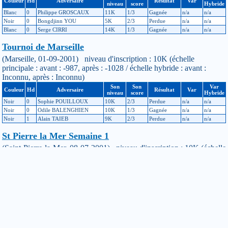
Couleur
Hd
Adversaire
Résultat
Var
niveau
score
Hybride
Blanc
0
Philippe GROSCAUX
11K
1/3
Gagnée
n/a
n/a
Noir
0
Bongdjinn YOU
5K
2/3
Perdue
n/a
n/a
Blanc
0
Serge CIRRI
14K
1/3
Gagnée
n/a
n/a
Tournoi de Marseille
(Marseille, 01-09-2001) niveau d'inscription : 10K (échelle
principale : avant : -987, après : -1028 / échelle hybride : avant :
Inconnu, après : Inconnu)
Son
Son
Var
Couleur
Hd
Adversaire
Résultat
Var
niveau
score
Hybride
Noir
0
Sophie POUILLOUX
10K
2/3
Perdue
n/a
n/a
Noir
0
Odile BALENGHIEN
10K
1/3
Gagnée
n/a
n/a
Noir
1
Alain TAIEB
9K
2/3
Perdue
n/a
n/a
St Pierre la Mer Semaine 1
(Saint-Pierre-la-Mer, 08-07-2001) niveau d'inscription : 10K (échelle
principale : avant : -936, après : -987 / échelle hybride : avant :
Inconnu, après : Inconnu)
Son
Son
Var
Couleur
Hd
Adversaire
Résultat
Var
niveau
score
Hybride
Noir
1
Andréas SALATHE
9K
5/7
Perdue
n/a
n/a
Noir
1
Marie PIERROT
9K
4/6
Perdue
n/a
n/a
Noir
1
Philippe GRESSLY
9K
2/7
Perdue
n/a
n/a
Blanc
0
Amélie RICHARD
10K
6/7
Perdue
n/a
n/a
Noir
0
Tristan PARRAIN
10K
1/5
Gagnée
n/a
n/a