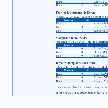
Blanc
1
Gabriel LI
Blanc
4
Séverine R
Tournoi de printemps de Nevers
(Nevers, 02-04-2022) niveau d'inscription : 15K
Couleur
Hd
Noir
1
Antoine PA
Noir
0
Eric IMBA
Noir
1
Alexis HE
Montpellier 1er tour 2009
(Montpellier, 15-03-2009) niveau d'inscription 
Couleur
Hd
Blanc
0
Marie-Fran
Noir
0
Olivier RO
Noir
0
Elise GIRA
1er tour championnat de France
(Montpellier, 15-03-2008) niveau d'inscription 
Couleur
Hd
Blanc
0
Pierre GA
Noir
0
François V
Blanc
0
Erwan SA
Il y a quelque chose que vous ne comprenez pas
Si vous constatez une erreur dans un résultat d
Pour modifier vos informations personnelles, co