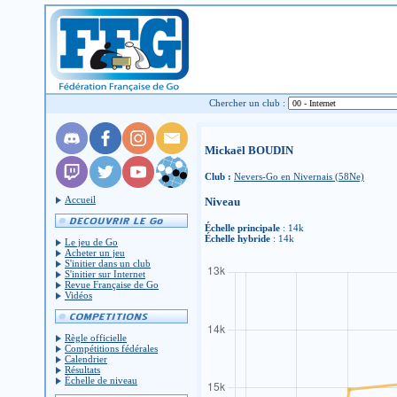
Chercher un club :
Mickaël BOUDIN
Club :
Nevers-Go en Nivernais (58Ne)
Accueil
Niveau
Échelle principale
: 14k
Échelle hybride
: 14k
Le jeu de Go
Acheter un jeu
S'initier dans un club
S'initier sur Internet
Revue Française de Go
Vidéos
Règle officielle
Compétitions fédérales
Calendrier
Résultats
Échelle de niveau