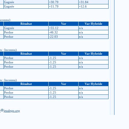
Gagnée
+30.79
+31.84
Gagnée
+11.79
+12.6
Inconnu)
Résultat
Var
Var Hybride
Gagnée
+55.12
n/a
Perdue
-46.32
n/a
Perdue
-22.03
n/a
ès : Inconnu)
Résultat
Var
Var Hybride
Perdue
-1.25
n/a
Perdue
-1.25
n/a
Perdue
-1.25
n/a
ès : Inconnu)
Résultat
Var
Var Hybride
Perdue
-1.25
n/a
Perdue
-1.25
n/a
Perdue
-1.25
n/a
e
jeudego.org
 code du club)
Retour