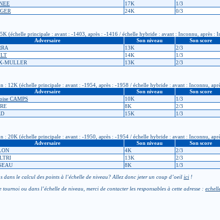
GNEE
17K
1/3
OGER
24K
0/3
 (échelle principale : avant : -1403, après : -1416 / échelle hybride : avant : Inconnu, après : 
Adversaire
Son niveau
Son score
RRA
13K
2/3
ULT
14K
1/3
NX-MULLER
13K
2/3
: 12K (échelle principale : avant : -1954, après : -1958 / échelle hybride : avant : Inconnu, apr
Adversaire
Son niveau
Son score
çoise CAMPS
10K
1/3
URE
8K
2/3
RD
15K
1/3
: 20K (échelle principale : avant : -1950, après : -1954 / échelle hybride : avant : Inconnu, apr
Adversaire
Son niveau
Son score
ULON
4K
2/3
ELTRI
13K
2/3
NSEAU
8K
1/3
 dans le calcul des points à l’échelle de niveau? Allez donc jeter un coup d’oeil
ici
!
e tournoi ou dans l’échelle de niveau, merci de contacter les responsables à cette adresse :
echell
ntactez le responsable licences de votre club :
licence-XXX
jeudego.org
(remplacer XXX par le