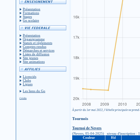
Présentation
Formations
Stages
Go scolaire
Présentation
Organigramme
Statuts et réglements
Comptes-rendus
Démarches et services
Listes de diffusion
Site jeunes
Site animations
Licenciés
Clubs
Ligues
Les liens du Go
Crédits
À partir du 1er mai 2022, l’échelle principale ne prend 
Tournois
Tournoi de Nevers
(Nevers, 05-04-2025) niveau d'inscription : 15K
Couleur
Hd