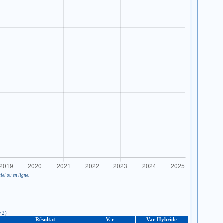
iel ou en ligne.
372)
Résultat
Var
Var Hybride