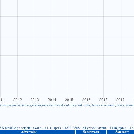
en compte que les tournois joués en présentiel. L’échelle hybride prend en compte tous les tournois, joués en présent
 (échelle principale : avant : -1416, après : -1373 / échelle hybride : avant : -1416, après : -1
Adversaire
Son niveau
Son score