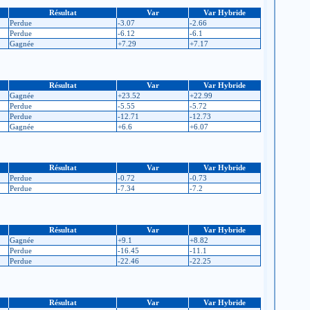
Résultat
Var
Var Hybride
Perdue
-3.07
-2.66
Perdue
-6.12
-6.1
Gagnée
+7.29
+7.17
Résultat
Var
Var Hybride
Gagnée
+23.52
+22.99
Perdue
-5.55
-5.72
Perdue
-12.71
-12.73
Gagnée
+6.6
+6.07
Résultat
Var
Var Hybride
Perdue
-0.72
-0.73
Perdue
-7.34
-7.2
Résultat
Var
Var Hybride
Gagnée
+9.1
+8.82
Perdue
-16.45
-11.1
Perdue
-22.46
-22.25
Résultat
Var
Var Hybride