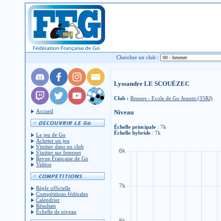
Chercher un club :
Lyssandre LE SCOUËZEC
Club :
Rennes - Ecole de Go Jeunes (35RJ)
Accueil
Niveau
Échelle principale
: 7k
Échelle hybride
: 7k
Le jeu de Go
Acheter un jeu
S'initier dans un club
S'initier sur Internet
Revue Française de Go
Vidéos
Règle officielle
Compétitions fédérales
Calendrier
Résultats
Échelle de niveau