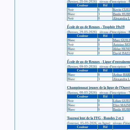
(Rennes, 20-04-2026) niveau d'inscription : 8K 
Couleur
Hd
Noir
6
Kevin CUE
Blanc
3
Basile HUB
Noir
0
Alexandra 
École de go de Rennes - Trophée 19x19
(Rennes, 29-03-2026) niveau d'inscription : 8K 
Couleur
Hd
Blanc
0
Marc GUIL
Noir
0
Antoine M
Blanc
0
Jildaz HEN
Noir
0
David BAE
École de go de Rennes - Ligue d'entraîne
(Rennes, 09-03-2026) niveau d'inscription : 7K 
Couleur
Hd
Blanc
8
Arthur BA
Blanc
3
Alexandra 
Championnat jeunes de la ligue de l'Ouest
(Rennes, 08-03-2026) niveau d'inscription : 7K 
Couleur
Hd
Noir
0
Lilian GU
Blanc
0
Eliot MAI
Blanc
0
Basile HUB
Tournoi lent de la FFG - Rondes 2 et 3
(Internet, 05-03-2026, en ligne) niveau d'inscr
Couleur
Hd