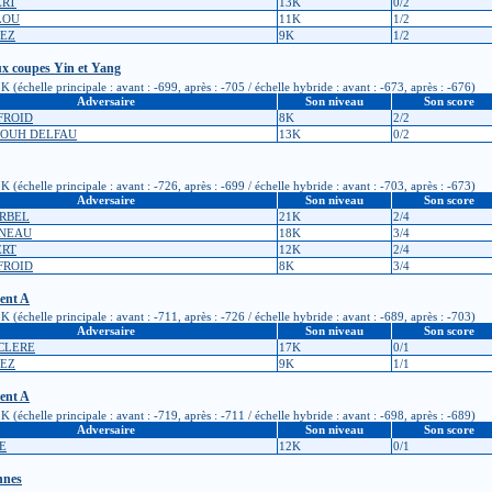
ERT
13K
0/2
ELOU
11K
1/2
VEZ
9K
1/2
ux coupes Yin et Yang
(échelle principale : avant : -699, après : -705 / échelle hybride : avant : -673, après : -676)
Adversaire
Son niveau
Son score
NFROID
8K
2/2
NOUH DELFAU
13K
0/2
(échelle principale : avant : -726, après : -699 / échelle hybride : avant : -703, après : -673)
Adversaire
Son niveau
Son score
ORBEL
21K
2/4
INEAU
18K
3/4
ERT
12K
2/4
NFROID
8K
3/4
ment A
(échelle principale : avant : -711, après : -726 / échelle hybride : avant : -689, après : -703)
Adversaire
Son niveau
Son score
CLERE
17K
0/1
VEZ
9K
1/1
ment A
(échelle principale : avant : -719, après : -711 / échelle hybride : avant : -698, après : -689)
Adversaire
Son niveau
Son score
PE
12K
0/1
nnes