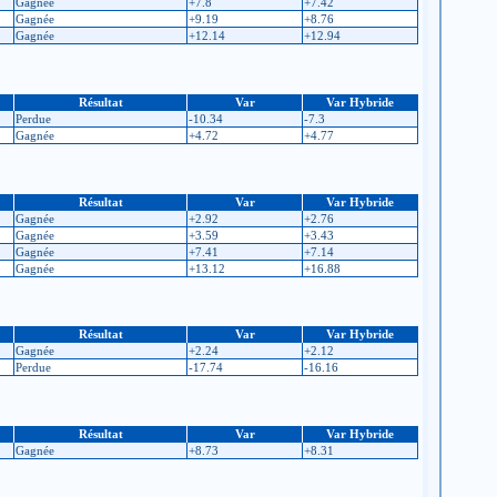
Gagnée
+7.8
+7.42
Gagnée
+9.19
+8.76
Gagnée
+12.14
+12.94
Résultat
Var
Var Hybride
Perdue
-10.34
-7.3
Gagnée
+4.72
+4.77
Résultat
Var
Var Hybride
Gagnée
+2.92
+2.76
Gagnée
+3.59
+3.43
Gagnée
+7.41
+7.14
Gagnée
+13.12
+16.88
Résultat
Var
Var Hybride
Gagnée
+2.24
+2.12
Perdue
-17.74
-16.16
Résultat
Var
Var Hybride
Gagnée
+8.73
+8.31