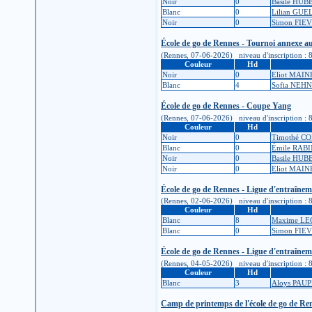
Noir
0
Basile HUB
Blanc
0
Lilian GU
Noir
0
Simon FIE
École de go de Rennes - Tournoi annexe a
(Rennes, 07-06-2026) niveau d'inscription : 8K 
Couleur
Hd
Noir
0
Eliot MAI
Blanc
4
Sofia NEH
École de go de Rennes - Coupe Yang
(Rennes, 07-06-2026) niveau d'inscription : 8K 
Couleur
Hd
Noir
0
Timothé C
Blanc
0
Émile RAB
Noir
0
Basile HUB
Noir
0
Eliot MAI
École de go de Rennes - Ligue d'entraîne
(Rennes, 02-06-2026) niveau d'inscription : 8K 
Couleur
Hd
Blanc
8
Maxime LE
Blanc
0
Simon FIE
École de go de Rennes - Ligue d'entraîne
(Rennes, 04-05-2026) niveau d'inscription : 8K 
Couleur
Hd
Blanc
3
Aloys PAU
Camp de printemps de l'école de go de Re