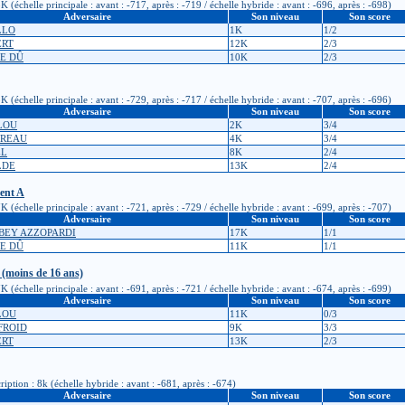
(échelle principale : avant : -717, après : -719 / échelle hybride : avant : -696, après : -698)
Adversaire
Son niveau
Son score
LLO
1K
1/2
ERT
12K
2/3
LE DÛ
10K
2/3
(échelle principale : avant : -729, après : -717 / échelle hybride : avant : -707, après : -696)
Adversaire
Son niveau
Son score
LOU
2K
3/4
OREAU
4K
3/4
EL
8K
2/4
LDE
13K
2/4
ment A
(échelle principale : avant : -721, après : -729 / échelle hybride : avant : -699, après : -707)
Adversaire
Son niveau
Son score
RBEY AZZOPARDI
17K
1/1
LE DÛ
11K
1/1
 (moins de 16 ans)
(échelle principale : avant : -691, après : -721 / échelle hybride : avant : -674, après : -699)
Adversaire
Son niveau
Son score
ELOU
11K
0/3
NFROID
9K
3/3
ERT
13K
2/3
iption : 8k (échelle hybride : avant : -681, après : -674)
Adversaire
Son niveau
Son score