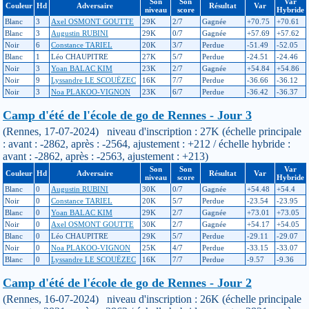
Son
Son
Var
Couleur
Hd
Adversaire
Résultat
Var
niveau
score
Hybride
Blanc
3
Axel OSMONT GOUTTE
29K
2/7
Gagnée
+70.75
+70.61
Blanc
3
Augustin RUBINI
29K
0/7
Gagnée
+57.69
+57.62
Noir
6
Constance TARIEL
20K
3/7
Perdue
-51.49
-52.05
Blanc
1
Léo CHAUPITRE
27K
5/7
Perdue
-24.51
-24.46
Noir
3
Yoan BALAC KIM
23K
2/7
Gagnée
+54.84
+54.86
Noir
9
Lyssandre LE SCOUËZEC
16K
7/7
Perdue
-36.66
-36.12
Noir
3
Noa PLAKOO-VIGNON
23K
6/7
Perdue
-36.42
-36.37
Camp d'été de l'école de go de Rennes - Jour 3
(Rennes, 17-07-2024) niveau d'inscription : 27K (échelle principale
: avant : -2862, après : -2564, ajustement : +212 / échelle hybride :
avant : -2862, après : -2563, ajustement : +213)
Son
Son
Var
Couleur
Hd
Adversaire
Résultat
Var
niveau
score
Hybride
Blanc
0
Augustin RUBINI
30K
0/7
Gagnée
+54.48
+54.4
Noir
0
Constance TARIEL
20K
5/7
Perdue
-23.54
-23.95
Blanc
0
Yoan BALAC KIM
29K
2/7
Gagnée
+73.01
+73.05
Noir
0
Axel OSMONT GOUTTE
30K
2/7
Gagnée
+54.17
+54.05
Blanc
0
Léo CHAUPITRE
29K
5/7
Perdue
-29.11
-29.07
Noir
0
Noa PLAKOO-VIGNON
25K
4/7
Perdue
-33.15
-33.07
Blanc
0
Lyssandre LE SCOUËZEC
16K
7/7
Perdue
-9.57
-9.36
Camp d'été de l'école de go de Rennes - Jour 2
(Rennes, 16-07-2024) niveau d'inscription : 26K (échelle principale