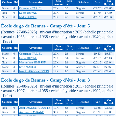
Son
Son
Var
Couleur
Hd
Adversaire
Résultat
Var
niveau
score
Hybride
Blanc
0
Constance TARIEL
20K
0/3
Gagnée
+22.76
+22.65
Noir
0
Lucas DUVAL
20K
1/2
Perdue
-17.79
-17.79
Noir
0
Mahé DUVAL
20K
2/3
Perdue
-17.51
-17.86
École de go de Rennes - Camp d'été - Jour 5
(Rennes, 27-08-2025) niveau d'inscription : 20K (échelle principale
: avant : -1955, après : -1938 / échelle hybride : avant : -1949, après :
-1933)
Son
Son
Var
Couleur
Hd
Adversaire
Résultat
Var
niveau
score
Hybride
Blanc
0
Constance TARIEL
20K
2/6
Perdue
-19.53
-19.57
Noir
0
Lucas DUVAL
20K
3/6
Perdue
-17.07
-17.13
Noir
0
Maximilien SIMPSON
20K
2/6
Gagnée
+20.13
+20.04
Blanc
8
Kyle MARCQ
29K
3/6
Gagnée
+6.57
+6.56
Blanc
0
Noa PLAKOO-VIGNON
19K
1/5
Gagnée
+26.48
+26.46
École de go de Rennes - Camp d'été - Jour 3
(Rennes, 25-08-2025) niveau d'inscription : 20K (échelle principale
: avant : -1907, après : -1955 / échelle hybride : avant : -1902, après :
-1949)
Son
Son
Var
Couleur
Hd
Adversaire
Résultat
Var
niveau
score
Hybride
Noir
0
Axel OSMONT GOUTTE
19K
3/5
Perdue
-23.36
-23.43
Blanc
0
Aurore GRAVRAND
30K
1/5
Gagnée
+13.95
+13.83