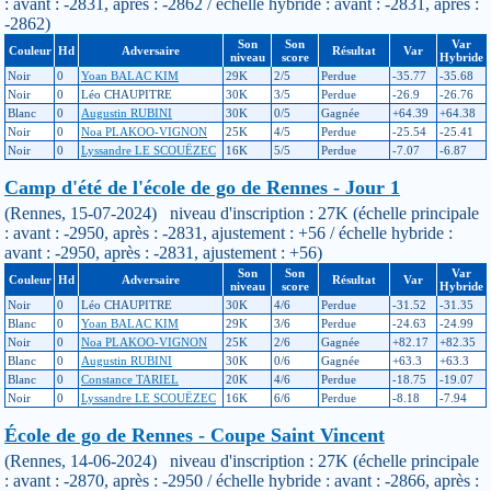
: avant : -2831, après : -2862 / échelle hybride : avant : -2831, après :
-2862)
Son
Son
Var
Couleur
Hd
Adversaire
Résultat
Var
niveau
score
Hybride
Noir
0
Yoan BALAC KIM
29K
2/5
Perdue
-35.77
-35.68
Noir
0
Léo CHAUPITRE
30K
3/5
Perdue
-26.9
-26.76
Blanc
0
Augustin RUBINI
30K
0/5
Gagnée
+64.39
+64.38
Noir
0
Noa PLAKOO-VIGNON
25K
4/5
Perdue
-25.54
-25.41
Noir
0
Lyssandre LE SCOUËZEC
16K
5/5
Perdue
-7.07
-6.87
Camp d'été de l'école de go de Rennes - Jour 1
(Rennes, 15-07-2024) niveau d'inscription : 27K (échelle principale
: avant : -2950, après : -2831, ajustement : +56 / échelle hybride :
avant : -2950, après : -2831, ajustement : +56)
Son
Son
Var
Couleur
Hd
Adversaire
Résultat
Var
niveau
score
Hybride
Noir
0
Léo CHAUPITRE
30K
4/6
Perdue
-31.52
-31.35
Blanc
0
Yoan BALAC KIM
29K
3/6
Perdue
-24.63
-24.99
Noir
0
Noa PLAKOO-VIGNON
25K
2/6
Gagnée
+82.17
+82.35
Blanc
0
Augustin RUBINI
30K
0/6
Gagnée
+63.3
+63.3
Blanc
0
Constance TARIEL
20K
4/6
Perdue
-18.75
-19.07
Noir
0
Lyssandre LE SCOUËZEC
16K
6/6
Perdue
-8.18
-7.94
École de go de Rennes - Coupe Saint Vincent
(Rennes, 14-06-2024) niveau d'inscription : 27K (échelle principale
: avant : -2870, après : -2950 / échelle hybride : avant : -2866, après :