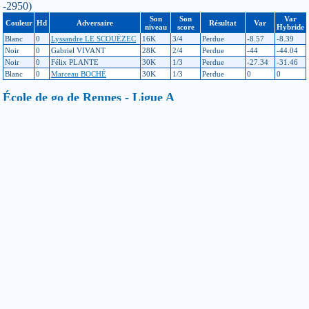
-2950)
Son
Son
Var
Couleur
Hd
Adversaire
Résultat
Var
niveau
score
Hybride
Blanc
0
Lyssandre LE SCOUËZEC
16K
3/4
Perdue
-8.57
-8.39
Noir
0
Gabriel VIVANT
28K
2/4
Perdue
-44
-44.04
Noir
0
Félix PLANTE
30K
1/3
Perdue
-27.34
-31.46
Blanc
0
Marceau BOCHÉ
30K
1/3
Perdue
0
0
École de go de Rennes - Ligue A
(Rennes, 15-05-2024) niveau d'inscription : 27K (échelle principale
: avant : -2942, après : -2870 / échelle hybride : avant : -2940, après :
-2866)
Son
Son
Var
Couleur
Hd
Adversaire
Résultat
Var
niveau
score
Hybride
Noir
6
Constance TARIEL
20K
0/1
Gagnée
+72.36
+73.41
École de go de Rennes - Ligue B
(Rennes, 20-03-2024) niveau d'inscription : 29K (échelle principale
: avant : -2917, après : -2942 / échelle hybride : avant : -2915, après :
-2940)
Son
Son
Var
Couleur
Hd
Adversaire
Résultat
Var
niveau
score
Hybride
Noir
0
Constance TARIEL
24K
1/1
Perdue
-25.69
-24.86
École de go de Rennes - Ligue A
(Rennes, 20-03-2024) niveau d'inscription : 29K (échelle principale