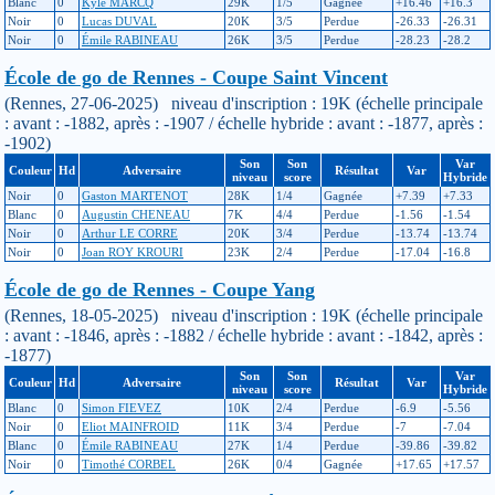
Blanc
0
Kyle MARCQ
29K
1/5
Gagnée
+16.46
+16.3
Noir
0
Lucas DUVAL
20K
3/5
Perdue
-26.33
-26.31
Noir
0
Émile RABINEAU
26K
3/5
Perdue
-28.23
-28.2
École de go de Rennes - Coupe Saint Vincent
(Rennes, 27-06-2025) niveau d'inscription : 19K (échelle principale
: avant : -1882, après : -1907 / échelle hybride : avant : -1877, après :
-1902)
Son
Son
Var
Couleur
Hd
Adversaire
Résultat
Var
niveau
score
Hybride
Noir
0
Gaston MARTENOT
28K
1/4
Gagnée
+7.39
+7.33
Blanc
0
Augustin CHENEAU
7K
4/4
Perdue
-1.56
-1.54
Noir
0
Arthur LE CORRE
20K
3/4
Perdue
-13.74
-13.74
Noir
0
Joan ROY KROURI
23K
2/4
Perdue
-17.04
-16.8
École de go de Rennes - Coupe Yang
(Rennes, 18-05-2025) niveau d'inscription : 19K (échelle principale
: avant : -1846, après : -1882 / échelle hybride : avant : -1842, après :
-1877)
Son
Son
Var
Couleur
Hd
Adversaire
Résultat
Var
niveau
score
Hybride
Blanc
0
Simon FIEVEZ
10K
2/4
Perdue
-6.9
-5.56
Noir
0
Eliot MAINFROID
11K
3/4
Perdue
-7
-7.04
Blanc
0
Émile RABINEAU
27K
1/4
Perdue
-39.86
-39.82
Noir
0
Timothé CORBEL
26K
0/4
Gagnée
+17.65
+17.57