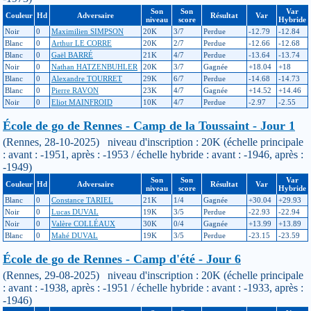
Son
Son
Var
Couleur
Hd
Adversaire
Résultat
Var
niveau
score
Hybride
Noir
0
Maximilien SIMPSON
20K
3/7
Perdue
-12.79
-12.84
Blanc
0
Arthur LE CORRE
20K
2/7
Perdue
-12.66
-12.68
Blanc
0
Gaël BARRÉ
21K
4/7
Perdue
-13.64
-13.74
Noir
0
Nathan HATZENBUHLER
20K
3/7
Gagnée
+18.04
+18
Blanc
0
Alexandre TOURRET
29K
6/7
Perdue
-14.68
-14.73
Blanc
0
Pierre RAVON
23K
4/7
Gagnée
+14.52
+14.46
Noir
0
Eliot MAINFROID
10K
4/7
Perdue
-2.97
-2.55
École de go de Rennes - Camp de la Toussaint - Jour 1
(Rennes, 28-10-2025) niveau d'inscription : 20K (échelle principale
: avant : -1951, après : -1953 / échelle hybride : avant : -1946, après :
-1949)
Son
Son
Var
Couleur
Hd
Adversaire
Résultat
Var
niveau
score
Hybride
Blanc
0
Constance TARIEL
21K
1/4
Gagnée
+30.04
+29.93
Noir
0
Lucas DUVAL
19K
3/5
Perdue
-22.93
-22.94
Noir
0
Valère COLLÉAUX
30K
0/4
Gagnée
+13.99
+13.89
Blanc
0
Mahé DUVAL
19K
3/5
Perdue
-23.15
-23.59
École de go de Rennes - Camp d'été - Jour 6
(Rennes, 29-08-2025) niveau d'inscription : 20K (échelle principale
: avant : -1938, après : -1951 / échelle hybride : avant : -1933, après :
-1946)