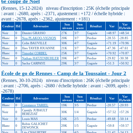
6e coupe de Noël
(Rennes, 15-12-2024) niveau d'inscription : 25K (échelle principale
: avant : -2680, après : -2371, ajustement : +172 / échelle hybride :
avant : -2678, après : -2362, ajustement : +181)
Son
Son
Var
Couleur
Hd
Adversaire
Résultat
Var
niveau
score
Hybride
Noir
0
Dimitri GRASSO
27K
3/7
Gagnée
+48.97
+48.54
Blanc
0
Noa PLAKOO-VIGNON
20K
3/7
Perdue
-28.55
-28.85
Noir
0
Colin BAUVILLE
30K
4/7
Gagnée
+71.19
+70.96
Blanc
0
Ilies TAYEB JOUANNE
21K
3/7
Perdue
-47.36
-47.61
Blanc
0
Timothé CORBEL
25K
3/7
Gagnée
+70.92
+70.87
Blanc
0
Nathan HATZENBUHLER
20K
4/7
Perdue
-29.82
-30.38
Noir
0
Sacha CARPAYE
29K
3/7
Gagnée
+51.3
+50.92
École de go de Rennes - Camp de la Toussaint - Jour 2
(Rennes, 30-10-2024) niveau d'inscription : 26K (échelle principale
: avant : -2706, après : -2680 / échelle hybride : avant : -2699, après :
-2678)
Son
Son
Var
Couleur
Hd
Adversaire
Résultat
Var
niveau
score
Hybride
Blanc
0
Constance TARIEL
19K
3/5
Perdue
-20.57
-20.93
Cassidy JUBAULT
Noir
0
30K
1/4
Gagnée
+57.52
+57.26
BÉRÉZIAT
Noir
0
Louis MAS
24K
2/5
Perdue
-49.68
-50.14
Robin GALICHET
Blanc
0
29K
1/5
Gagnée
+59.8
+59.57
DEWONCK
Noir
0
Léo CHAUPITRE
20K
4/5
Perdue
-21.42
-24.13