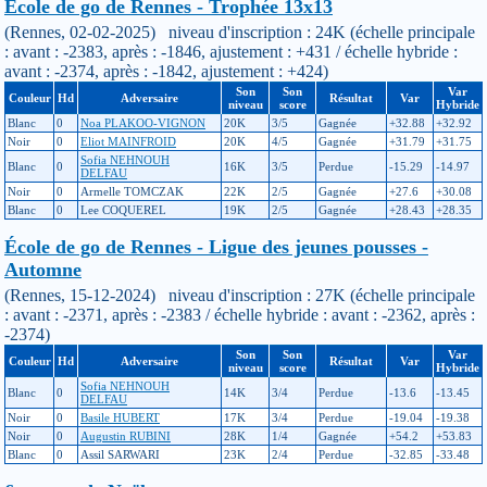
École de go de Rennes - Trophée 13x13
(Rennes, 02-02-2025) niveau d'inscription : 24K (échelle principale
: avant : -2383, après : -1846, ajustement : +431 / échelle hybride :
avant : -2374, après : -1842, ajustement : +424)
Son
Son
Var
Couleur
Hd
Adversaire
Résultat
Var
niveau
score
Hybride
Blanc
0
Noa PLAKOO-VIGNON
20K
3/5
Gagnée
+32.88
+32.92
Noir
0
Eliot MAINFROID
20K
4/5
Gagnée
+31.79
+31.75
Sofia NEHNOUH
Blanc
0
16K
3/5
Perdue
-15.29
-14.97
DELFAU
Noir
0
Armelle TOMCZAK
22K
2/5
Gagnée
+27.6
+30.08
Blanc
0
Lee COQUEREL
19K
2/5
Gagnée
+28.43
+28.35
École de go de Rennes - Ligue des jeunes pousses -
Automne
(Rennes, 15-12-2024) niveau d'inscription : 27K (échelle principale
: avant : -2371, après : -2383 / échelle hybride : avant : -2362, après :
-2374)
Son
Son
Var
Couleur
Hd
Adversaire
Résultat
Var
niveau
score
Hybride
Sofia NEHNOUH
Blanc
0
14K
3/4
Perdue
-13.6
-13.45
DELFAU
Noir
0
Basile HUBERT
17K
3/4
Perdue
-19.04
-19.38
Noir
0
Augustin RUBINI
28K
1/4
Gagnée
+54.2
+53.83
Blanc
0
Assil SARWARI
23K
2/4
Perdue
-32.85
-33.48