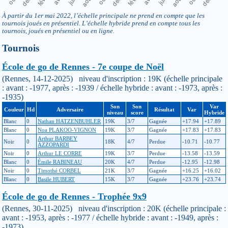
À partir du 1er mai 2022, l’échelle principale ne prend en compte que les
tournois joués en présentiel. L’échelle hybride prend en compte tous les
tournois, joués en présentiel ou en ligne.
Tournois
École de go de Rennes - 7e coupe de Noël
(Rennes, 14-12-2025) niveau d'inscription : 19K (échelle principale
: avant : -1977, après : -1939 / échelle hybride : avant : -1973, après :
-1935)
Son
Son
Var
Couleur
Hd
Adversaire
Résultat
Var
niveau
score
Hybride
Blanc
0
Nathan HATZENBUHLER
19K
3/7
Gagnée
+17.94
+17.89
Blanc
0
Noa PLAKOO-VIGNON
19K
3/7
Gagnée
+17.83
+17.83
Arthur BARBEY
Noir
0
18K
4/7
Perdue
-10.71
-10.77
AZZOPARDI
Noir
0
Arthur LE CORRE
19K
3/7
Perdue
-13.58
-13.59
Blanc
0
Émile RABINEAU
20K
4/7
Perdue
-12.95
-12.98
Noir
0
Timothé CORBEL
21K
3/7
Gagnée
+16.25
+16.02
Blanc
0
Basile HUBERT
15K
3/7
Gagnée
+23.76
+23.74
École de go de Rennes - Trophée 9x9
(Rennes, 30-11-2025) niveau d'inscription : 20K (échelle principale :
avant : -1953, après : -1977 / échelle hybride : avant : -1949, après :
-1973)