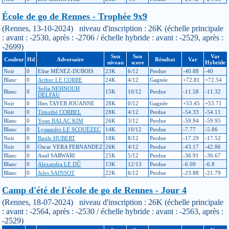
École de go de Rennes - Trophée 9x9
(Rennes, 13-10-2024) niveau d'inscription : 26K (échelle principale
: avant : -2530, après : -2706 / échelle hybride : avant : -2529, après :
-2699)
Son
Son
Var
Couleur
Hd
Adversaire
Résultat
Var
niveau
score
Hybride
Noir
0
Elise MÉNEZ-DUBOIS
23K
6/12
Perdue
-40.88
-40
Blanc
0
Arthur LE CORRE
24K
4/12
Gagnée
+72.81
+72.54
Sofia NEHNOUH
Blanc
0
15K
10/12
Perdue
-11.58
-11.32
DELFAU
Noir
0
Ilies TAYEB JOUANNE
28K
0/12
Gagnée
+53.45
+53.71
Noir
0
Timothé CORBEL
28K
4/12
Perdue
-54.33
-54.11
Blanc
0
Yoan BALAC KIM
26K
3/12
Perdue
-59.94
-59.95
Blanc
0
Lyssandre LE SCOUËZEC
14K
10/12
Perdue
-7.77
-5.86
Noir
0
Basile HUBERT
18K
8/12
Perdue
-17.29
-17.52
Noir
0
Oscar VERA FERNANDEZ
26K
4/12
Perdue
-43.17
-42.86
Blanc
0
Assil SARWARI
25K
5/12
Perdue
-36.91
-36.67
Blanc
0
Alexandra LE DÛ
13K
12/13
Perdue
-6.09
-6.8
Blanc
0
Jules SAINSOT
22K
6/12
Perdue
-23.88
-21.79
Camp d'été de l'école de go de Rennes - Jour 4
(Rennes, 18-07-2024) niveau d'inscription : 26K (échelle principale
: avant : -2564, après : -2530 / échelle hybride : avant : -2563, après :
-2529)