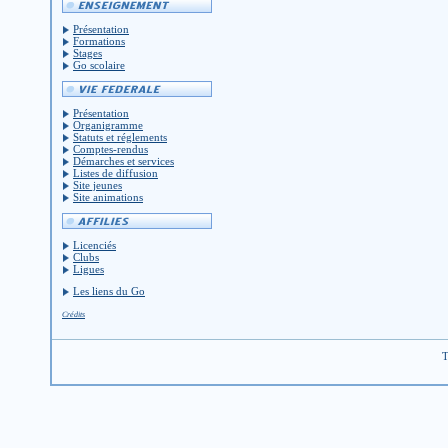
Présentation
Formations
Stages
Go scolaire
Présentation
Organigramme
Statuts et réglements
Comptes-rendus
Démarches et services
Listes de diffusion
Site jeunes
Site animations
Licenciés
Clubs
Ligues
Les liens du Go
Crédits
T