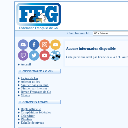
Chercher un club :
Aucune information disponible
Cette personne n'est pas licenciée à la FFG ou b
Accueil
Le jeu de Go
Acheter un jeu
S'initier dans un club
S'initier sur Internet
Revue Française de Go
Vidéos
Règle officielle
Compétitions fédérales
Calendrier
Résultats
Échelle de niveau