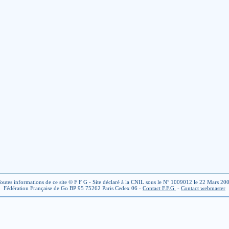
outes informations de ce site © F F G - Site déclaré à la CNIL sous le N° 1009012 le 22 Mars 20
Fédération Française de Go BP 95 75262 Paris Cedex 06 -
Contact F.F.G.
-
Contact webmaster