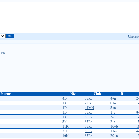
nes
Joueur
Niv
Club
R1
4D
35Re
4+n
2
1K
29Br
6+n
1
4D
44MN
5+n
1
1D
35Re
1-b
8
1K
35Re
3-b
1
5K
35Re
2-b
1
11K
35Re
16+b
1
2D
35Re
11-n
4
10K
35Re
20+n
1