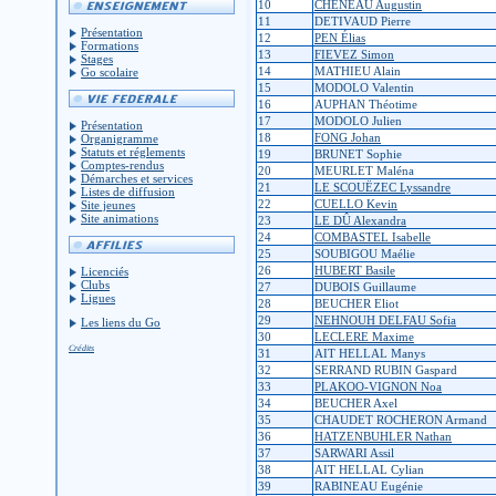
10
CHENEAU Augustin
11
DETIVAUD Pierre
Présentation
12
PEN Élias
Formations
13
FIEVEZ Simon
Stages
14
MATHIEU Alain
Go scolaire
15
MODOLO Valentin
16
AUPHAN Théotime
17
MODOLO Julien
Présentation
18
FONG Johan
Organigramme
Statuts et réglements
19
BRUNET Sophie
Comptes-rendus
20
MEURLET Maléna
Démarches et services
21
LE SCOUËZEC Lyssandre
Listes de diffusion
22
CUELLO Kevin
Site jeunes
Site animations
23
LE DÛ Alexandra
24
COMBASTEL Isabelle
25
SOUBIGOU Maélie
26
HUBERT Basile
Licenciés
Clubs
27
DUBOIS Guillaume
Ligues
28
BEUCHER Eliot
29
NEHNOUH DELFAU Sofia
Les liens du Go
30
LECLERE Maxime
Crédits
31
AIT HELLAL Manys
32
SERRAND RUBIN Gaspard
33
PLAKOO-VIGNON Noa
34
BEUCHER Axel
35
CHAUDET ROCHERON Armand
36
HATZENBUHLER Nathan
37
SARWARI Assil
38
AIT HELLAL Cylian
39
RABINEAU Eugénie