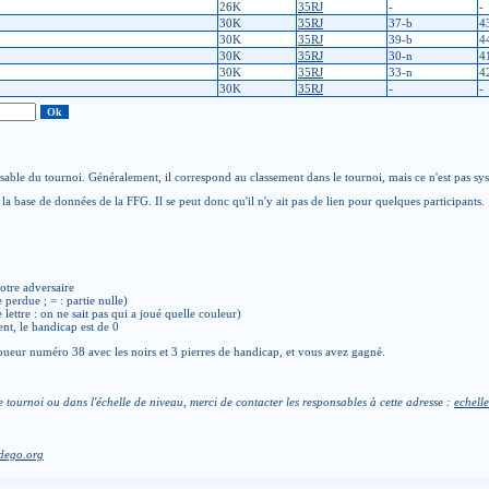
26K
35RJ
-
-
30K
35RJ
37-b
4
30K
35RJ
39-b
4
30K
35RJ
30-n
4
30K
35RJ
33-n
4
30K
35RJ
-
-
able du tournoi. Généralement, il correspond au classement dans le tournoi, mais ce n'est pas sy
la base de données de la FFG. Il se peut donc qu'il n'y ait pas de lien pour quelques participants.
otre adversaire
e perdue ; = : partie nulle)
de lettre : on ne sait pas qui a joué quelle couleur)
ent, le handicap est de 0
ueur numéro 38 avec les noirs et 3 pierres de handicap, et vous avez gagné.
e tournoi ou dans l'échelle de niveau, merci de contacter les responsables à cette adresse :
echelle
dego.org