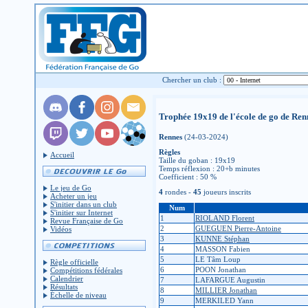
Chercher un club :
Trophée 19x19 de l'école de go de Ren
Rennes
(24-03-2024)
Règles
Accueil
Taille du goban : 19x19
Temps réflexion : 20+b minutes
Coefficient : 50 %
Le jeu de Go
4
rondes -
45
joueurs inscrits
Acheter un jeu
S'initier dans un club
Num
S'initier sur Internet
1
RIOLAND Florent
Revue Française de Go
2
GUEGUEN Pierre-Antoine
Vidéos
3
KUNNE Stéphan
4
MASSON Fabien
5
LE Tâm Loup
Règle officielle
6
POON Jonathan
Compétitions fédérales
Calendrier
7
LAFARGUE Augustin
Résultats
8
MILLIER Jonathan
Échelle de niveau
9
MERKILED Yann