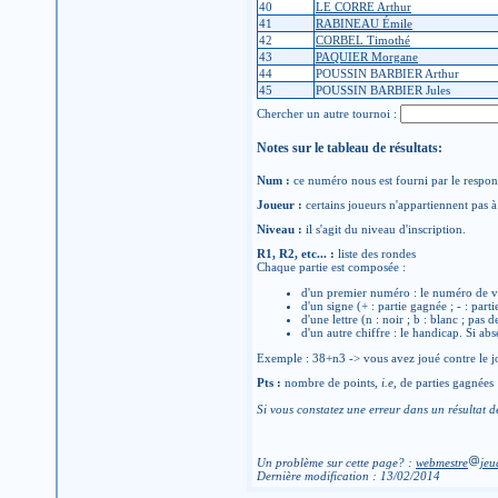
40
LE CORRE Arthur
41
RABINEAU Émile
42
CORBEL Timothé
43
PAQUIER Morgane
44
POUSSIN BARBIER Arthur
45
POUSSIN BARBIER Jules
Chercher un autre tournoi :
Notes sur le tableau de résultats:
Num :
ce numéro nous est fourni par le respons
Joueur :
certains joueurs n'appartiennent pas à 
Niveau :
il s'agit du niveau d'inscription.
R1, R2, etc... :
liste des rondes
Chaque partie est composée :
d'un premier numéro : le numéro de v
d'un signe (+ : partie gagnée ; - : parti
d'une lettre (n : noir ; b : blanc ; pas 
d'un autre chiffre : le handicap. Si abs
Exemple : 38+n3 -> vous avez joué contre le jo
Pts :
nombre de points,
i.e
, de parties gagnées
Si vous constatez une erreur dans un résultat d
Un problème sur cette page? :
webmestre
jeu
Dernière modification : 13/02/2014