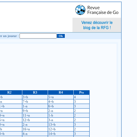
Chercher un joueur :
R2
R3
R4
Pts
+b
3+b
5+n
4
-n
7+b
4+b
3
1+b
1-n
6+b
3
+n
9+b
2-n
2
4+n
11+n
1-b
2
5+n
12+b
3-n
2
0+n
2-n
13+b
3
-b
16+n
12+b
2
3+b
4-n
14+b
3