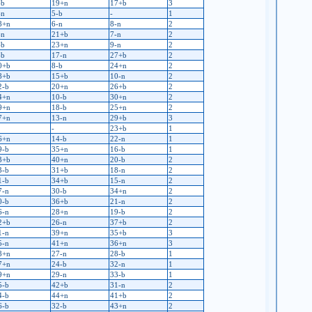
-b
19+n
17+b
3
-n
5-b
-
1
8+n
6-n
8-n
2
-n
21+b
7-n
2
-b
23+n
9-n
2
-b
17-n
27+b
2
0+b
8-b
24+n
2
8+b
15+b
10-n
2
2-b
20+n
26+b
2
4+n
10-b
30+n
2
9+n
18-b
25+n
2
7+n
13-n
29+b
3
-
23+b
1
6+n
14-b
22-n
1
9-b
35+n
16-b
1
3+b
40+n
20-b
2
3-b
31+b
18-n
2
1-b
34+b
15-n
2
7-n
30-b
34+n
2
0-b
36+b
21-n
2
6-n
28+n
19-b
2
2+b
26-n
37+b
2
1-n
39+n
35+b
3
5-n
41+n
36+n
3
8+n
27-n
28-b
1
7+n
24-b
32-n
1
9+n
29-n
33-b
1
5-b
42+b
31-n
2
4-b
44+n
41+b
2
6-b
32-b
43+n
2