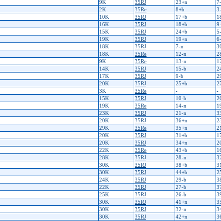
9K
35RJ
23+n
7
2K
35Re
8+b
3
10K
35RJ
17+b
1
16K
35RJ
18+b
9
15K
35RJ
24+b
5
19K
35RJ
19+n
6
18K
35RJ
7-n
3
18K
35Re
12-n
2
9K
35Re
13-n
1
14K
35RJ
15-b
2
17K
35RJ
9-b
2
20K
35RJ
25+b
2
3K
35Re
-
-
15K
35RJ
10-b
2
19K
35Re
14-n
1
23K
35RJ
21-n
3
20K
35RJ
36+n
2
29K
35Re
35+n
2
20K
35RJ
31+b
1
20K
35RJ
34+n
2
22K
35Re
43+b
1
28K
35RJ
28-n
3
30K
35RJ
38+b
3
30K
35RJ
44+b
2
24K
35RJ
29-b
3
22K
35RJ
27-b
3
25K
35RJ
26-b
3
30K
35RJ
41+n
3
30K
35RJ
32-n
3
30K
35RJ
42+n
3