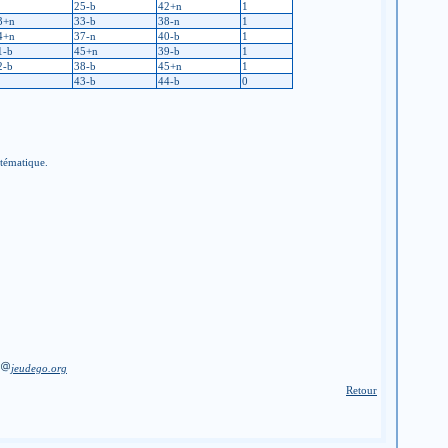
25-b
42+n
1
3+n
33-b
38-n
1
4+n
37-n
40-b
1
1-b
45+n
39-b
1
2-b
38-b
45+n
1
43-b
44-b
0
stématique.
jeudego.org
Retour