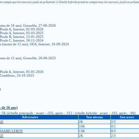
en compte que les tournois joués en présentiel. L’échelle hybride prend en compte tous les tournois, joués en présent
oins de 16 ans), Grenoble, 27-06-2026
 Poule A, Internet, 02-03-2026
 Poule A, Internet, 03-03-2025
 Poule B, Internet, 13-01-2025
 Poule C, Internet, 18-11-2024
es (moins de 12 ans), OGS, Internet, 16-09-2024
oins de 12 ans), Grenoble, 28-06-2025
 Poule A, Internet, 05-01-2026
, Combloux, 24-10-2025
4
 de 16 ans)
K (échelle principale : avant : -335, après : -312 / échelle hybride : avant : -102, après : -96)
Adversaire
Son niveau
Son score
GE
2K
2/3
U
16K
0/2
ONSARD LEROY
13K
0/3
GE
2K
2/3