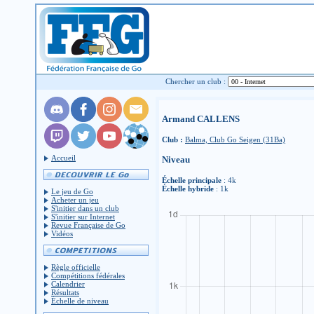
Chercher un club :
Armand CALLENS
Club :
Balma, Club Go Seigen (31Ba)
Accueil
Niveau
Échelle principale
: 4k
Échelle hybride
: 1k
Le jeu de Go
Acheter un jeu
S'initier dans un club
S'initier sur Internet
Revue Française de Go
Vidéos
Règle officielle
Compétitions fédérales
Calendrier
Résultats
Échelle de niveau