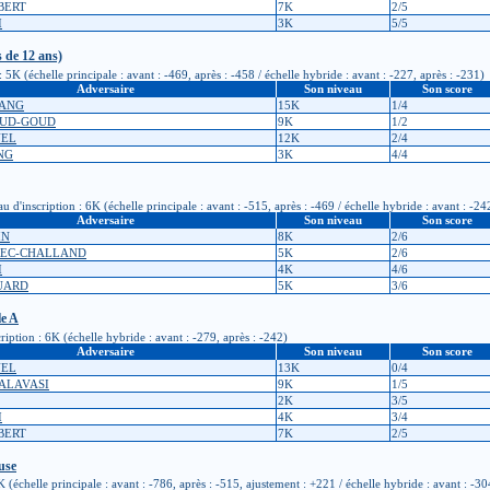
OBERT
7K
2/5
I
3K
5/5
 de 12 ans)
K (échelle principale : avant : -469, après : -458 / échelle hybride : avant : -227, après : -231)
Adversaire
Son niveau
Son score
UANG
15K
1/4
AUD-GOUD
9K
1/2
NEL
12K
2/4
ANG
3K
4/4
inscription : 6K (échelle principale : avant : -515, après : -469 / échelle hybride : avant : -242
Adversaire
Son niveau
Son score
IN
8K
2/6
REC-CHALLAND
5K
2/6
I
4K
4/6
OUARD
5K
3/6
le A
iption : 6K (échelle hybride : avant : -279, après : -242)
Adversaire
Son niveau
Son score
NEL
13K
0/4
MALAVASI
9K
1/5
2K
3/5
I
4K
3/4
OBERT
7K
2/5
use
échelle principale : avant : -786, après : -515, ajustement : +221 / échelle hybride : avant : -30