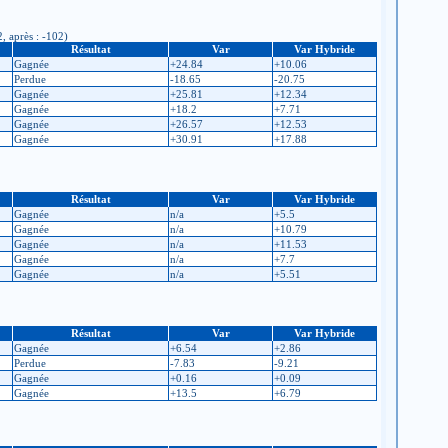
, après : -102)
Résultat
Var
Var Hybride
Gagnée
+24.84
+10.06
Perdue
-18.65
-20.75
Gagnée
+25.81
+12.34
Gagnée
+18.2
+7.71
Gagnée
+26.57
+12.53
Gagnée
+30.91
+17.88
Résultat
Var
Var Hybride
Gagnée
n/a
+5.5
Gagnée
n/a
+10.79
Gagnée
n/a
+11.53
Gagnée
n/a
+7.7
Gagnée
n/a
+5.51
Résultat
Var
Var Hybride
Gagnée
+6.54
+2.86
Perdue
-7.83
-9.21
Gagnée
+0.16
+0.09
Gagnée
+13.5
+6.79