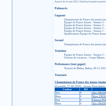
À partir du 1er mai 2022, l’échelle principale ne prend 
Palmarès
Gagnant
Championnat de France des jeunes (m
Équipe de France Jeunes - Session 3 -
Équipe de France Jeunes - Session 3 -
Équipe de France Jeunes - Session 2 -
Équipe de France Jeunes - Session 1 -
Qualifications Équipe de France Jeun
Second
Championnat de France des jeunes (m
Troisième
Équipe de France Jeunes - Session 2 -
Golonie de vacances - Coupe Hikaru
Performance (tout gagné)
Tournoi de Balma, Balma, 09-11-202
Tournois
Championnat de France des jeunes (moins
(Grenoble, 27-06-2026) niveau d'inscription : 5
Couleur
Hd
Noir
0
Alix ORAN
Blanc
0
Muqi ZHO
Noir
0
Clément P
Blanc
0
Alix ORAN