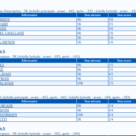
inscription : 5K (échelle principale : avant : -442, après : -335 / échelle hybride : avant : -142
Adversaire
Son niveau
Son score
ROSDOY
4K
3/6
OUARD
5K
3/5
ROIX
4K
3/6
REC-CHALLAND
6K
2/6
L
3K
2/6
ois MENON
1K
1/6
le A
iption : 5K (échelle hybride : avant : -183, après : -142)
Adversaire
Son niveau
Son score
VEZ
9K
2/5
GE
6K
3/5
LAVASI
5K
4/5
NFROID
9K
3/5
MALAVASI
10K
2/5
échelle principale : avant : -455, après : -442 / échelle hybride : avant : -184, après : -183)
Adversaire
Son niveau
Son score
OURCADE
8K
3/4
IAVINI
4K
4/4
FLOCHMOEN
20K
0/4
ETTI
3K
2/4
le A
iption : 5K (échelle hybride : avant : -202, après : -184)