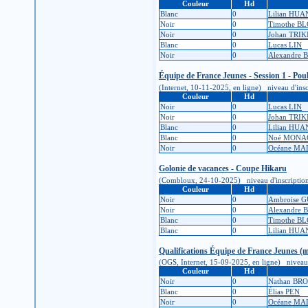
Couleur
Hd
Blanc
0
Lilian HU
Noir
0
Timothe B
Noir
0
Johan TRIK
Blanc
0
Lucas LIN
Noir
0
Alexandre
Équipe de France Jeunes - Session 1 - Pou
(Internet, 10-11-2025, en ligne) niveau d'inscr
Couleur
Hd
Noir
0
Lucas LIN
Noir
0
Johan TRIK
Blanc
0
Lilian HU
Blanc
0
Noé MONA
Noir
0
Océane MA
Golonie de vacances - Coupe Hikaru
(Combloux, 24-10-2025) niveau d'inscription : 5
Couleur
Hd
Noir
0
Ambroise 
Noir
0
Alexandre
Blanc
0
Timothe B
Blanc
0
Lilian HU
Qualifications Équipe de France Jeunes (m
(OGS, Internet, 15-09-2025, en ligne) niveau d
Couleur
Hd
Noir
0
Nathan BR
Blanc
0
Élias PEN
Noir
0
Océane MA