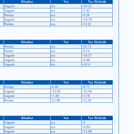
Résultat
Var
Var Hybride
Gagnée
n/a
+16.12
Gagnée
n/a
+5.42
Perdue
n/a
-9.28
Gagnée
n/a
+19.78
Perdue
n/a
-13.52
Résultat
Var
Var Hybride
Perdue
n/a
-10.72
Perdue
n/a
-9.24
Gagnée
n/a
+18.57
Gagnée
n/a
+6.88
Gagnée
n/a
+10.4
)
Résultat
Var
Var Hybride
Perdue
-6.49
-8.75
Gagnée
+15.83
+13.46
Gagnée
+7.26
+3.76
Perdue
-12.98
-15.59
Résultat
Var
Var Hybride
Gagnée
n/a
+3
Gagnée
n/a
+6.84
Gagnée
n/a
+12.08