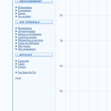
Présentation
Formations
Stages
Go scolaire
Présentation
Organigramme
Statuts et réglements
Comptes-rendus
Démarches et services
Listes de diffusion
Site jeunes
Site animations
Licenciés
Clubs
Ligues
Les liens du Go
Crédits