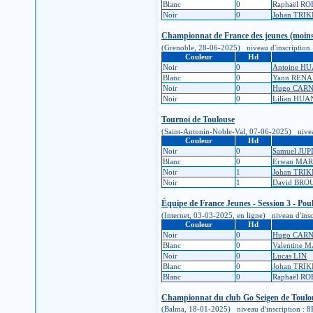
Blanc
0
Raphaël R
Noir
0
Johan TRIK
Championnat de France des jeunes (moins
(Grenoble, 28-06-2025) niveau d'inscription : 5
Couleur
Hd
Noir
0
Antoine H
Blanc
0
Yann REN
Noir
0
Hugo CAR
Noir
0
Lilian HU
Tournoi de Toulouse
(Saint-Antonin-Noble-Val, 07-06-2025) niveau d'
Couleur
Hd
Noir
0
Samuel JUP
Blanc
0
Erwan MA
Noir
1
Johan TRIK
Noir
1
David BR
Équipe de France Jeunes - Session 3 - Pou
(Internet, 03-03-2025, en ligne) niveau d'inscr
Couleur
Hd
Noir
0
Hugo CAR
Blanc
0
Valentine 
Noir
0
Lucas LIN
Blanc
0
Johan TRIK
Blanc
0
Raphaël R
Championnat du club Go Seigen de Toulo
(Balma, 18-01-2025) niveau d'inscription : 8K (