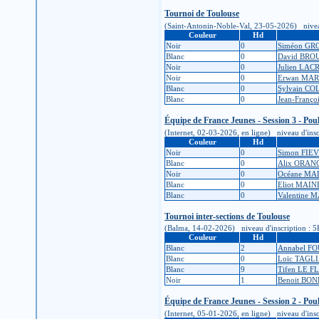
Tournoi de Toulouse
(Saint-Antonin-Noble-Val, 23-05-2026) niveau d'
Couleur
Hd
Noir
0
Siméon G
Blanc
0
David BR
Noir
0
Julien LAC
Noir
0
Erwan MA
Blanc
0
Sylvain CO
Blanc
0
Jean-Franç
Équipe de France Jeunes - Session 3 - Pou
(Internet, 02-03-2026, en ligne) niveau d'inscr
Couleur
Hd
Noir
0
Simon FIE
Blanc
0
Alix ORAN
Noir
0
Océane MA
Blanc
0
Eliot MAI
Blanc
0
Valentine 
Tournoi inter-sections de Toulouse
(Balma, 14-02-2026) niveau d'inscription : 5K (
Couleur
Hd
Blanc
2
Annabel F
Blanc
0
Loïc TAGL
Blanc
9
Tifen LE 
Noir
1
Benoit BON
Équipe de France Jeunes - Session 2 - Pou
(Internet, 05-01-2026, en ligne) niveau d'inscr