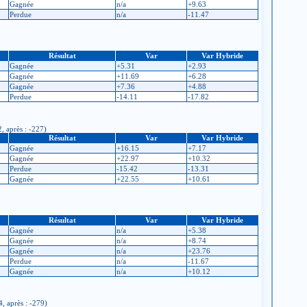
Gagnée
n/a
+9.63
Perdue
n/a
-11.47
Résultat
Var
Var Hybride
Gagnée
+5.31
+2.93
Gagnée
+11.69
+6.28
Gagnée
+7.36
+4.88
Perdue
-14.11
-17.82
, après : -227)
Résultat
Var
Var Hybride
Gagnée
+16.15
+7.17
Gagnée
+22.97
+10.32
Perdue
-15.42
-13.31
Gagnée
+22.55
+10.61
Résultat
Var
Var Hybride
Gagnée
n/a
+5.38
Gagnée
n/a
+8.74
Gagnée
n/a
+23.76
Perdue
n/a
-11.67
Gagnée
n/a
+10.12
4, après : -279)