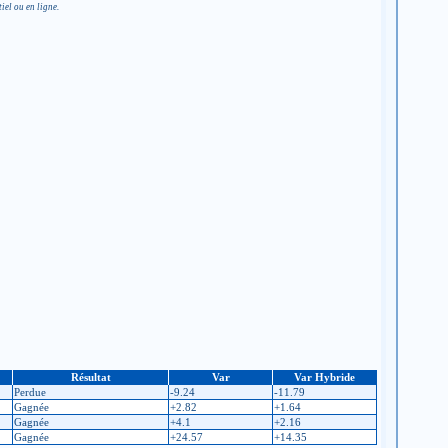
iel ou en ligne.
Résultat
Var
Var Hybride
Perdue
-9.24
-11.79
Gagnée
+2.82
+1.64
Gagnée
+4.1
+2.16
Gagnée
+24.57
+14.35