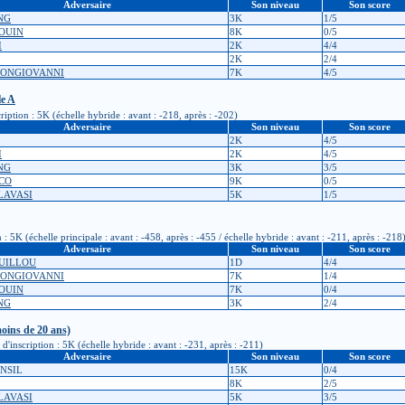
Adversaire
Son niveau
Son score
ANG
3K
1/5
LOUIN
8K
0/5
I
2K
4/4
2K
2/4
 BONGIOVANNI
7K
4/5
le A
iption : 5K (échelle hybride : avant : -218, après : -202)
Adversaire
Son niveau
Son score
2K
4/5
I
2K
4/5
ANG
3K
3/5
CO
9K
0/5
LAVASI
5K
1/5
K (échelle principale : avant : -458, après : -455 / échelle hybride : avant : -211, après : -218
Adversaire
Son niveau
Son score
GUILLOU
1D
4/4
 BONGIOVANNI
7K
1/4
LOUIN
7K
0/4
ANG
3K
2/4
oins de 20 ans)
'inscription : 5K (échelle hybride : avant : -231, après : -211)
Adversaire
Son niveau
Son score
ONSIL
15K
0/4
8K
2/5
LAVASI
5K
3/5