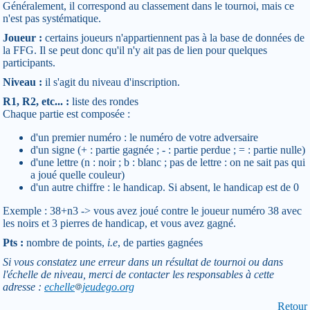
Généralement, il correspond au classement dans le tournoi, mais ce
n'est pas systématique.
Joueur :
certains joueurs n'appartiennent pas à la base de données de
la FFG. Il se peut donc qu'il n'y ait pas de lien pour quelques
participants.
Niveau :
il s'agit du niveau d'inscription.
R1, R2, etc... :
liste des rondes
Chaque partie est composée :
d'un premier numéro : le numéro de votre adversaire
d'un signe (+ : partie gagnée ; - : partie perdue ; = : partie nulle)
d'une lettre (n : noir ; b : blanc ; pas de lettre : on ne sait pas qui
a joué quelle couleur)
d'un autre chiffre : le handicap. Si absent, le handicap est de 0
Exemple : 38+n3 -> vous avez joué contre le joueur numéro 38 avec
les noirs et 3 pierres de handicap, et vous avez gagné.
Pts :
nombre de points,
i.e
, de parties gagnées
Si vous constatez une erreur dans un résultat de tournoi ou dans
l'échelle de niveau, merci de contacter les responsables à cette
adresse :
echelle
jeudego.org
Retour