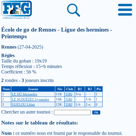
École de go de Rennes - Ligue des hermines -
Printemps
Rennes
(27-04-2025)
Règles
Taille du goban : 19x19
Temps réflexion : 15+b minutes
Coefficient : 56 %
2
rondes -
3
joueurs inscrits
Num
Joueur
Niv
Club
R1
R2
Pts
1
LE DÛ Alexandra
11K
35RJ
3+n
-
1
2
LE SCOUËZEC Lyssandre
10K
35RJ
-
3+b
1
3
GUELOU Lilian
12K
35RJ
1-b
2-n
0
Chercher un autre tournoi :
Notes sur le tableau de résultats:
Num :
ce numéro nous est fourni par le responsable du tournoi.