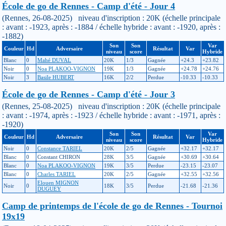
École de go de Rennes - Camp d'été - Jour 4
(Rennes, 26-08-2025) niveau d'inscription : 20K (échelle principale
: avant : -1923, après : -1884 / échelle hybride : avant : -1920, après :
-1882)
Son
Son
Var
Couleur
Hd
Adversaire
Résultat
Var
niveau
score
Hybride
Blanc
0
Mahé DUVAL
20K
1/3
Gagnée
+24.3
+23.82
Noir
0
Noa PLAKOO-VIGNON
19K
1/3
Gagnée
+24.78
+24.76
Noir
3
Basile HUBERT
16K
2/2
Perdue
-10.33
-10.33
École de go de Rennes - Camp d'été - Jour 3
(Rennes, 25-08-2025) niveau d'inscription : 20K (échelle principale
: avant : -1974, après : -1923 / échelle hybride : avant : -1971, après :
-1920)
Son
Son
Var
Couleur
Hd
Adversaire
Résultat
Var
niveau
score
Hybride
Noir
0
Constance TARIEL
20K
2/5
Gagnée
+32.17
+32.17
Blanc
0
Constant CHIRON
28K
3/5
Gagnée
+30.69
+30.64
Blanc
0
Noa PLAKOO-VIGNON
19K
3/5
Perdue
-23.15
-23.07
Blanc
0
Charles TARIEL
20K
2/5
Gagnée
+32.55
+32.56
Elouen MIGNON
Noir
0
18K
3/5
Perdue
-21.68
-21.36
DUGUEY
Camp de printemps de l'école de go de Rennes - Tournoi
19x19