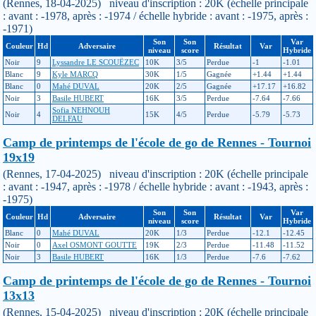
(Rennes, 18-04-2025) niveau d'inscription : 20K (échelle principale
: avant : -1978, après : -1974 / échelle hybride : avant : -1975, après :
-1971)
Son
Son
Var
Couleur
Hd
Adversaire
Résultat
Var
niveau
score
Hybride
Noir
9
Lyssandre LE SCOUËZEC
10K
3/5
Perdue
-1
-1.01
Blanc
9
Kyle MARCQ
30K
1/5
Gagnée
+1.44
+1.44
Blanc
0
Mahé DUVAL
20K
2/5
Gagnée
+17.17
+16.82
Noir
3
Basile HUBERT
16K
3/5
Perdue
-7.64
-7.66
Sofia NEHNOUH
Noir
4
15K
4/5
Perdue
-5.79
-5.73
DELFAU
Camp de printemps de l'école de go de Rennes - Tournoi
19x19
(Rennes, 17-04-2025) niveau d'inscription : 20K (échelle principale
: avant : -1947, après : -1978 / échelle hybride : avant : -1943, après :
-1975)
Son
Son
Var
Couleur
Hd
Adversaire
Résultat
Var
niveau
score
Hybride
Blanc
0
Mahé DUVAL
20K
1/3
Perdue
-12.1
-12.45
Noir
0
Axel OSMONT GOUTTE
19K
2/3
Perdue
-11.48
-11.52
Noir
3
Basile HUBERT
16K
1/3
Perdue
-7.6
-7.62
Camp de printemps de l'école de go de Rennes - Tournoi
13x13
(Rennes, 15-04-2025) niveau d'inscription : 20K (échelle principale