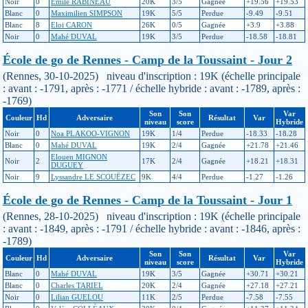
Noir
0
Émile RABINEAU
20K
3/5
Gagnée
+19.56
+19.53
Blanc
0
Maximilien SIMPSON
19K
5/5
Perdue
-9.49
-9.51
Blanc
8
Eloi CARON
26K
0/5
Gagnée
+3.9
+3.88
Noir
0
Mahé DUVAL
19K
3/5
Perdue
-18.58
-18.81
École de go de Rennes - Camp de la Toussaint - Jour 2
(Rennes, 30-10-2025) niveau d'inscription : 19K (échelle principale
: avant : -1791, après : -1771 / échelle hybride : avant : -1789, après :
-1769)
Son
Son
Var
Couleur
Hd
Adversaire
Résultat
Var
niveau
score
Hybride
Noir
0
Noa PLAKOO-VIGNON
19K
1/4
Perdue
-18.33
-18.28
Blanc
0
Mahé DUVAL
19K
2/4
Gagnée
+21.78
+21.46
Elouen MIGNON
Noir
2
17K
2/4
Gagnée
+18.21
+18.31
DUGUEY
Noir
9
Lyssandre LE SCOUËZEC
9K
4/4
Perdue
-1.27
-1.26
École de go de Rennes - Camp de la Toussaint - Jour 1
(Rennes, 28-10-2025) niveau d'inscription : 19K (échelle principale
: avant : -1849, après : -1791 / échelle hybride : avant : -1846, après :
-1789)
Son
Son
Var
Couleur
Hd
Adversaire
Résultat
Var
niveau
score
Hybride
Blanc
0
Mahé DUVAL
19K
3/5
Gagnée
+30.71
+30.21
Blanc
0
Charles TARIEL
20K
2/4
Gagnée
+27.18
+27.21
Noir
0
Lilian GUELOU
11K
2/5
Perdue
-7.58
-7.55