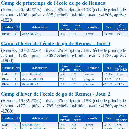
Camp de printemps de l'école de go de Rennes
(Rennes, 20-04-2026) niveau d'inscription : 19K (échelle principale
: avant : -1808, après : -1825 / échelle hybride : avant : -1806, après :
-1823)
Son
Son
Var
Couleur
Hd
Adversaire
Résultat
Var
niveau
score
Hybride
Blanc
0
Mahé DUVAL
18K
1/1
Perdue
-16.69
-16.9
Camp d'hiver de l'école de go de Rennes - Jour 3
(Rennes, 20-02-2026) niveau d'inscription : 18K (échelle principale
: avant : -1785, après : -1808 / échelle hybride : avant : -1783, après :
-1806)
Son
Son
Var
Couleur
Hd
Adversaire
Résultat
Var
niveau
score
Hybride
Noir
0
Basile HUBERT
14K
2/3
Perdue
-11.45
-11.43
Blanc
0
Maxine MURAT
29K
0/3
Gagnée
+11.73
+11.7
Blanc
0
Mahé DUVAL
19K
2/3
Perdue
-23.67
-23.97
Camp d'hiver de l'école de go de Rennes - Jour 2
(Rennes, 19-02-2026) niveau d'inscription : 18K (échelle principale
: avant : -1771, après : -1785 / échelle hybride : avant : -1769, après :
-1783)
Son
Son
Var
Couleur
Hd
Adversaire
Résultat
Var
niveau
score
Hybride
Noir
3
Basile HUBERT
14K
4/5
Perdue
-8.98
-8.97