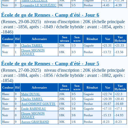
Blanc
0
Valère COLLÉAUX
30K
0/4
Gagnée
+11.37
+11.34
Noir
0
Lyssandre LE SCOUËZEC
9K
5/5
Perdue
-4.45
-4.39
École de go de Rennes - Camp d'été - Jour 6
(Rennes, 29-08-2025) niveau d'inscription : 20K (échelle principale
: avant : -1856, après : -1849 / échelle hybride : avant : -1854, après :
-1846)
Son
Son
Var
Couleur
Hd
Adversaire
Résultat
Var
niveau
score
Hybride
Blanc
0
Charles TARIEL
20K
1/3
Gagnée
+21.31
+21.33
Elouen MIGNON
Noir
1
18K
3/3
Perdue
-13.72
-13.56
DUGUEY
École de go de Rennes - Camp d'été - Jour 5
(Rennes, 27-08-2025) niveau d'inscription : 20K (échelle principale
: avant : -1884, après : -1856 / échelle hybride : avant : -1882, après :
-1854)
Son
Son
Var
Couleur
Hd
Adversaire
Résultat
Var
niveau
score
Hybride
Blanc
0
Mahé DUVAL
20K
3/5
Gagnée
+22.74
+22.3
Blanc
0
Charles TARIEL
20K
3/5
Gagnée
+20.39
+20.41
Noir
0
Axel OSMONT GOUTTE
19K
1/2
Perdue
-16.67
-16.69
Blanc
4
Émile RABINEAU
26K
3/6
Gagnée
+17.11
+17.1
Elouen MIGNON
Noir
0
18K
3/6
Perdue
-15.13
-14.93
DUGUEY
Blanc
9
Aurore GRAVRAND
30K
1/6
Perdue
-0.23
-0.23