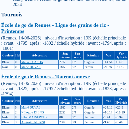
2024
Tournois
École de go de Rennes - Ligue des grains de riz -
Printemps
(Rennes, 14-06-2026) niveau d'inscription : 19K (échelle principale
: avant : -1795, après : -1802 / échelle hybride : avant : -1794, après :
-1801)
Son
Son
Var
Couleur
Hd
Adversaire
Résultat
Var
niveau
score
Hybride
Blanc
0
Mahaut CARON
27K
1/3
Gagnée
+14.54
+14.5
Noir
0
Mahé DUVAL
18K
3/3
Perdue
-21.26
-21.49
École de go de Rennes - Tournoi annexe
(Rennes, 14-06-2026) niveau d'inscription : 19K (échelle principale
: avant : -1825, après : -1795 / échelle hybride : avant : -1823, après :
-1794)
Son
Son
Var
Couleur
Hd
Adversaire
Résultat
Var
niveau
score
Hybride
Blanc
0
Mahé DUVAL
18K
2/4
Gagnée
+24.13
+23.9
Blanc
2
Ndiogou DIENG
22K
2/4
Gagnée
+16.17
+16.19
Noir
9
Eliot MAINFROID
8K
3/3
Perdue
-1.44
-0.94
Blanc
3
Augustin RUBINI
23K
3/4
Perdue
-9.48
-9.46