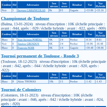
Son
Son
Var
Couleur
Hd
Adversaire
Résultat
Var
niveau
score
Hybride
Noir
1
Jacques CARANICOLAS
8k
0/1
Gagnée
+33.86
+33.16
Championnat de Toulouse
(Balma, 13-01-2024) niveau d'inscription : 10K (échelle principale :
avant : -944, après : -929 / échelle hybride : avant : -922, après : -909)
Son
Son
Var
Couleur
Hd
Adversaire
Résultat
Var
niveau
score
Hybride
Blanc
0
Jean-Jacques PORTAL
4K
2/4
Perdue
-8.54
-8.61
Noir
0
Siméon GROSDOY
6K
2/4
Perdue
-16.06
-16.48
Blanc
0
François NOIR
9K
1/4
Gagnée
+39.48
+38.06
Tournoi permanent de Toulouse - Ronde 3
(Toulouse, 18-12-2023) niveau d'inscription : 10k (échelle principale
: avant : -942, après : -944 / échelle hybride : avant : -920, après :
-922)
Son
Son
Var
Couleur
Hd
Adversaire
Résultat
Var
niveau
score
Hybride
Blanc
8
Akim THOMAS
18k
1/1
Perdue
-1.42
-1.43
Tournoi de Colomiers
(Colomiers, 18-11-2023) niveau d'inscription : 10K (échelle
principale : avant : -946, après : -942 / échelle hybride : avant : -924,
après : -920)