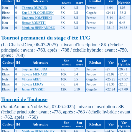
Couleur
Hd
Adversaire
Résultat
Var
niveau
score
Hybride
Noir
0
Thomas DUFOUR
1K
4/5
Perdue
-4.04
-4.06
Blanc
0
Eric LE FLOCHMOEN
5K
2/5
Gagnée
+34.11
+33.3
Blanc
0
Umberto POLVERINI
2K
3/5
Perdue
-5.44
-5.49
Noir
0
Benoit BONETTI
3K
3/5
Perdue
-6.54
-6.48
Noir
0
Matthieu HERNANDEZ
9K
2/5
Perdue
-25.19
-24.68
Tournoi permanent du stage d'été FFG
(La Chaise-Dieu, 06-07-2025) niveau d'inscription : 8K (échelle
principale : avant : -763, après : -788 / échelle hybride : avant : -750,
après : -768)
Son
Son
Var
Couleur
Hd
Adversaire
Résultat
Var
niveau
score
Hybride
Noir
0
Stephan HABUDA
9K
3/7
Perdue
-27
-26.71
Blanc
0
Sylvain MENARD
10K
3/4
Perdue
-23.99
-17.88
Noir
0
Vincent ABET
10K
3/5
Gagnée
+25.25
+24.57
Blanc
0
Sylvain LERAY
7K
2/6
Perdue
-21.36
-22.05
Blanc
0
Julien VEYSSET
12K
6/10
Gagnée
+22.24
+24.09
Tournoi de Toulouse
(Saint-Antonin-Noble-Val, 07-06-2025) niveau d'inscription : 8K
(échelle principale : avant : -778, après : -763 / échelle hybride : avant
: -762, après : -750)
Son
Son
Var
Couleur
Hd
Adversaire
Résultat
Var
niveau
score
Hybride
Blanc
1
Matthieu HERNANDEZ
10K
4/6
Perdue
-24.52
-24.46