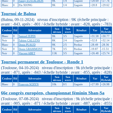
Blanc
0
Fanny EUSTACHON
9K
1/4
Gagnée
+28.69
+27.76
Blanc
0
Ela XIONG
9K
1/4
Gagnée
+28.8
+29.62
Tournoi de Balma
(Balma, 09-11-2024) niveau d'inscription : 9K (échelle principale :
avant : -843, après : -801 / échelle hybride : avant : -828, après : -783)
Son
Son
Var
Couleur
Hd
Adversaire
Résultat
Var
niveau
score
Hybride
Blanc
0
Samuel JUPIN
9K
3/5
Gagnée
+31.58
+30.77
Noir
0
Fabien CALLENS
8K
2/4
Gagnée
+32.8
+32.14
Blanc
0
Denis PUAUD
9K
2/5
Perdue
-28.49
-28.36
Noir
0
Denis GRAMMONT
7K
3/5
Perdue
-19.87
-15.51
Noir
0
Vincent ABET
11K
3/5
Gagnée
+26.48
+25.74
Tournoi permanent de Toulouse - Ronde 1
(Toulouse, 04-10-2024) niveau d'inscription : 9k (échelle principale :
avant : -871, après : -843 / échelle hybride : avant : -855, après : -828)
Son
Son
Var
Couleur
Hd
Adversaire
Résultat
Var
niveau
score
Hybride
Blanc
0
François SCHYN
10k
0/1
Gagnée
+27.99
+26.98
66e congrès européen, championnat féminin Shan-Sa
(Toulouse, 07-08-2024) niveau d'inscription : 9k (échelle principale :
avant : -905, après : -871 / échelle hybride : avant : -887, après : -855)
Son
Son
Var
Couleur
Hd
Adversaire
Résultat
Var
niveau
score
Hybride