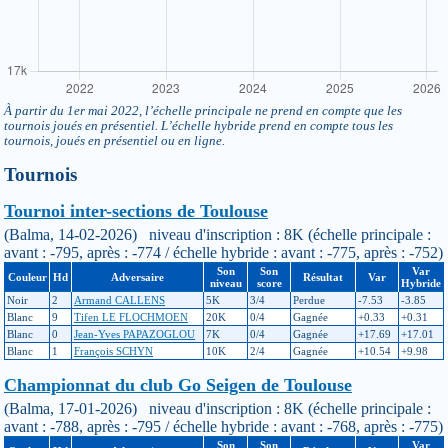
À partir du 1er mai 2022, l’échelle principale ne prend en compte que les
tournois joués en présentiel. L’échelle hybride prend en compte tous les
tournois, joués en présentiel ou en ligne.
Tournois
Tournoi inter-sections de Toulouse
(Balma, 14-02-2026) niveau d'inscription : 8K (échelle principale :
avant : -795, après : -774 / échelle hybride : avant : -775, après : -752)
Son
Son
Var
Couleur
Hd
Adversaire
Résultat
Var
niveau
score
Hybride
Noir
2
Armand CALLENS
5K
3/4
Perdue
-7.53
-3.85
Blanc
9
Tifen LE FLOCHMOEN
20K
0/4
Gagnée
+0.33
+0.31
Blanc
0
Jean-Yves PAPAZOGLOU
7K
0/4
Gagnée
+17.69
+17.01
Blanc
1
François SCHYN
10K
2/4
Gagnée
+10.54
+9.98
Championnat du club Go Seigen de Toulouse
(Balma, 17-01-2026) niveau d'inscription : 8K (échelle principale :
avant : -788, après : -795 / échelle hybride : avant : -768, après : -775)
Son
Son
Var