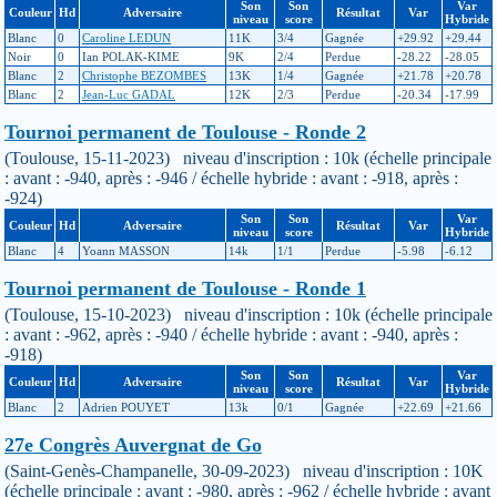
Son
Son
Var
Couleur
Hd
Adversaire
Résultat
Var
niveau
score
Hybride
Blanc
0
Caroline LEDUN
11K
3/4
Gagnée
+29.92
+29.44
Noir
0
Ian POLAK-KIME
9K
2/4
Perdue
-28.22
-28.05
Blanc
2
Christophe BEZOMBES
13K
1/4
Gagnée
+21.78
+20.78
Blanc
2
Jean-Luc GADAL
12K
2/3
Perdue
-20.34
-17.99
Tournoi permanent de Toulouse - Ronde 2
(Toulouse, 15-11-2023) niveau d'inscription : 10k (échelle principale
: avant : -940, après : -946 / échelle hybride : avant : -918, après :
-924)
Son
Son
Var
Couleur
Hd
Adversaire
Résultat
Var
niveau
score
Hybride
Blanc
4
Yoann MASSON
14k
1/1
Perdue
-5.98
-6.12
Tournoi permanent de Toulouse - Ronde 1
(Toulouse, 15-10-2023) niveau d'inscription : 10k (échelle principale
: avant : -962, après : -940 / échelle hybride : avant : -940, après :
-918)
Son
Son
Var
Couleur
Hd
Adversaire
Résultat
Var
niveau
score
Hybride
Blanc
2
Adrien POUYET
13k
0/1
Gagnée
+22.69
+21.66
27e Congrès Auvergnat de Go
(Saint-Genès-Champanelle, 30-09-2023) niveau d'inscription : 10K
(échelle principale : avant : -980, après : -962 / échelle hybride : avant