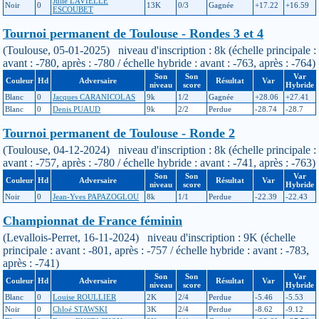
Julie LAVIELLE
Noir
0
13K
0/3
Gagnée
+17.22
+16.59
ESCOUBET
Tournoi permanent de Toulouse - Rondes 3 et 4
(Toulouse, 05-01-2025) niveau d'inscription : 8k (échelle principale :
avant : -780, après : -780 / échelle hybride : avant : -763, après : -764)
Son
Son
Var
Couleur
Hd
Adversaire
Résultat
Var
niveau
score
Hybride
Blanc
0
Jacques CARANICOLAS
9k
1/2
Gagnée
+28.06
+27.41
Blanc
0
Denis PUAUD
9k
2/2
Perdue
-28.74
-28.7
Tournoi permanent de Toulouse - Ronde 2
(Toulouse, 04-12-2024) niveau d'inscription : 8k (échelle principale :
avant : -757, après : -780 / échelle hybride : avant : -741, après : -763)
Son
Son
Var
Couleur
Hd
Adversaire
Résultat
Var
niveau
score
Hybride
Noir
0
Jean-Yves PAPAZOGLOU
8k
1/1
Perdue
-22.39
-22.43
Championnat de France féminin
(Levallois-Perret, 16-11-2024) niveau d'inscription : 9K (échelle
principale : avant : -801, après : -757 / échelle hybride : avant : -783,
après : -741)
Son
Son
Var
Couleur
Hd
Adversaire
Résultat
Var
niveau
score
Hybride
Blanc
0
Louise ROULLIER
2K
2/4
Perdue
-5.46
-5.53
Noir
0
Chloé STAWSKI
3K
2/4
Perdue
-8.62
-9.12