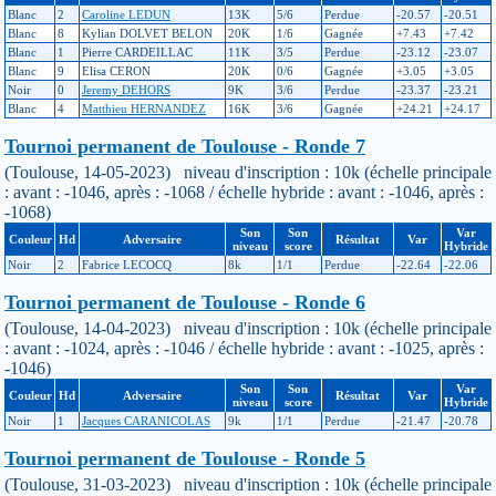
Blanc
2
Caroline LEDUN
13K
5/6
Perdue
-20.57
-20.51
Blanc
8
Kylian DOLVET BELON
20K
1/6
Gagnée
+7.43
+7.42
Blanc
1
Pierre CARDEILLAC
11K
3/5
Perdue
-23.12
-23.07
Blanc
9
Elisa CERON
20K
0/6
Gagnée
+3.05
+3.05
Noir
0
Jeremy DEHORS
9K
3/6
Perdue
-23.37
-23.21
Blanc
4
Matthieu HERNANDEZ
16K
3/6
Gagnée
+24.21
+24.17
Tournoi permanent de Toulouse - Ronde 7
(Toulouse, 14-05-2023) niveau d'inscription : 10k (échelle principale
: avant : -1046, après : -1068 / échelle hybride : avant : -1046, après :
-1068)
Son
Son
Var
Couleur
Hd
Adversaire
Résultat
Var
niveau
score
Hybride
Noir
2
Fabrice LECOCQ
8k
1/1
Perdue
-22.64
-22.06
Tournoi permanent de Toulouse - Ronde 6
(Toulouse, 14-04-2023) niveau d'inscription : 10k (échelle principale
: avant : -1024, après : -1046 / échelle hybride : avant : -1025, après :
-1046)
Son
Son
Var
Couleur
Hd
Adversaire
Résultat
Var
niveau
score
Hybride
Noir
1
Jacques CARANICOLAS
9k
1/1
Perdue
-21.47
-20.78
Tournoi permanent de Toulouse - Ronde 5
(Toulouse, 31-03-2023) niveau d'inscription : 10k (échelle principale