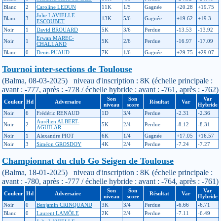
Blanc
2
Caroline LEDUN
11K
1/5
Gagnée
+20.28
+19.75
Julie LAVIELLE
Blanc
3
13K
5/6
Gagnée
+19.62
+19.3
ESCOUBET
Noir
1
David BROUARD
5K
3/6
Perdue
-13.53
-13.92
Erwan MAREC-
Noir
1
5K
2/6
Perdue
-16.97
-17.09
CHALLAND
Blanc
0
Denis PUAUD
7K
1/6
Gagnée
+29.75
+29.07
Tournoi inter-sections de Toulouse
(Balma, 08-03-2025) niveau d'inscription : 8K (échelle principale :
avant : -777, après : -778 / échelle hybride : avant : -761, après : -762)
Son
Son
Var
Couleur
Hd
Adversaire
Résultat
Var
niveau
score
Hybride
Noir
6
Frédéric RENAUD
1D
3/4
Perdue
-2.31
-2.36
Aurélien ALBERT-
Noir
2
5K
2/4
Perdue
-8.12
-8.31
AGUILAR
Noir
1
Alexandre PIOT
6K
1/4
Gagnée
+17.05
+16.57
Noir
3
Siméon GROSDOY
4K
2/4
Perdue
-7.24
-7.27
Championnat du club Go Seigen de Toulouse
(Balma, 18-01-2025) niveau d'inscription : 8K (échelle principale :
avant : -780, après : -777 / échelle hybride : avant : -764, après : -761)
Son
Son
Var
Couleur
Hd
Adversaire
Résultat
Var
niveau
score
Hybride
Noir
0
Benjamin CRINQUAND
3K
3/4
Perdue
-6.66
-6.71
Blanc
0
Laurent LAMÔLE
2K
2/4
Perdue
-7.11
-6.49