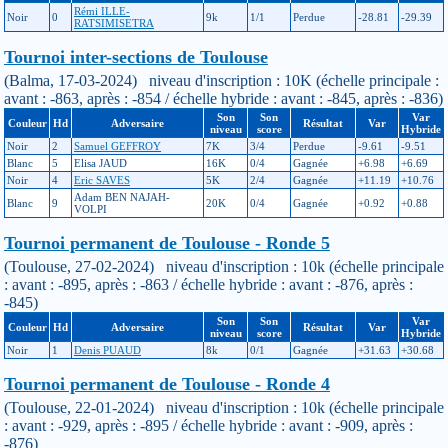
Rémi ILLE-
Noir
0
9k
1/1
Perdue
-28.81
-29.39
RATSIMISETRA
Tournoi inter-sections de Toulouse
(Balma, 17-03-2024) niveau d'inscription : 10K (échelle principale :
avant : -863, après : -854 / échelle hybride : avant : -845, après : -836)
Son
Son
Var
Couleur
Hd
Adversaire
Résultat
Var
niveau
score
Hybride
Noir
2
Samuel GEFFROY
7K
3/4
Perdue
-9.61
-9.51
Blanc
5
Elisa JAUD
16K
0/4
Gagnée
+6.98
+6.69
Noir
4
Eric SAVES
5K
2/4
Gagnée
+11.19
+10.76
Adam BEN NAJAH-
Blanc
9
20K
0/4
Gagnée
+0.92
+0.88
VOLPI
Tournoi permanent de Toulouse - Ronde 5
(Toulouse, 27-02-2024) niveau d'inscription : 10k (échelle principale
: avant : -895, après : -863 / échelle hybride : avant : -876, après :
-845)
Son
Son
Var
Couleur
Hd
Adversaire
Résultat
Var
niveau
score
Hybride
Noir
1
Denis PUAUD
8k
0/1
Gagnée
+31.63
+30.68
Tournoi permanent de Toulouse - Ronde 4
(Toulouse, 22-01-2024) niveau d'inscription : 10k (échelle principale
: avant : -929, après : -895 / échelle hybride : avant : -909, après :
-876)