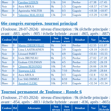
Blanc
0
Caroline LEDUN
11k
3/4
Perdue
-17.38
-17.45
Noir
0
Aura AROLA
9k
1/3
Gagnée
+18.57
+17.94
Blanc
0
Agnieszka WALTER
8k
0/3
Gagnée
+19.58
+18.97
Noir
0
Valentine MALAVASI
13k
3/4
Gagnée
+13.29
+12.88
66e congrès européen, tournoi principal
(Toulouse, 28-07-2024) niveau d'inscription : 9k (échelle principale :
avant : -883, après : -905 / échelle hybride : avant : -865, après : -887)
Son
Son
Var
Couleur
Hd
Adversaire
Résultat
Var
niveau
score
Hybride
Blanc
0
Martin CHEDEVILLE
8k
4/4
Perdue
-12.55
-11.07
Noir
0
Liina LAATIKAINEN
9k
3/9
Gagnée
+29.19
+28.03
Noir
0
Léonard PARET
7k
4/9
Gagnée
+35.61
+35.55
Blanc
0
Irwin BRUNEAU
8k
2/5
Perdue
-27.02
-27.28
Noir
0
Graham COLEMAN
10k
4/5
Perdue
-25.92
-26.19
Blanc
0
Clément REDONDO
10k
5/6
Perdue
-26.66
-26.99
Noir
0
Yongwoo LEE
12k
7/10
Perdue
-29.09
-28.64
Blanc
0
Aura AROLA
9k
0/3
Gagnée
+32.8
+32.36
Noir
0
Luc SALOMMEZ
11k
6/10
Perdue
-31.14
-29.07
Blanc
0
Annabel CLERC
10k
4/10
Gagnée
+32.34
+31.34
Tournoi permanent de Toulouse - Ronde 6
(Toulouse, 27-03-2024) niveau d'inscription : 9k (échelle principale :
avant : -854, après : -883 / échelle hybride : avant : -836, après : -865)
Son
Son
Var
Couleur
Hd
Adversaire
Résultat
Var
niveau
score
Hybride