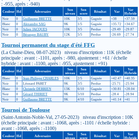
: -955, après : -940)
Son
Son
Var
Couleur
Hd
Adversaire
Résultat
Var
niveau
score
Hybride
Noir
0
Guillaume BRETTE
10K
3/5
Gagnée
+38
+37.59
Blanc
0
Alexandre SAG
9K
1/5
Gagnée
+35.72
+34.67
Noir
0
Julien JACQUES
10K
3/5
Perdue
-29.49
-29.87
Noir
0
Béranger BAUBY
12K
5/5
Perdue
-26.69
-27.74
Tournoi permanent du stage d'été FFG
(La Chaise-Dieu, 08-07-2023) niveau d'inscription : 11K (échelle
principale : avant : -1101, après : -980, ajustement : +61 / échelle
hybride : avant : -1100, après : -955, ajustement : +91)
Son
Son
Var
Couleur
Hd
Adversaire
Résultat
Var
niveau
score
Hybride
Blanc
0
Jean-Philippe CHARLES
10K
2/5
Gagnée
+42.47
+40.35
Noir
0
Léonard PARET
9K
3/5
Perdue
-25.71
-25.94
Blanc
0
Christele DERRIEN
13K
6/10
Gagnée
+30.81
+28.04
Noir
0
Gérard THIRIET
9K
5/10
Perdue
-28.4
-28.94
Noir
0
Guillaume BRETTE
9K
4/10
Gagnée
+41.14
+41
Tournoi de Toulouse
(Saint-Antonin-Noble-Val, 27-05-2023) niveau d'inscription : 10K
(échelle principale : avant : -1068, après : -1101 / échelle hybride :
avant : -1068, après : -1100)
Son
Son
Var
Couleur
Hd
Adversaire
Résultat
Var
niveau
score
Hybride