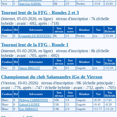
Noir
1
Jean-Luc GADAL
6K
2/3
Perdue
-15.8
-15.65
Tournoi lent de la FFG - Rondes 2 et 3
(Internet, 05-03-2026, en ligne) niveau d'inscription : 7k (échelle
hybride : avant : -692, après : -718)
Son
Son
Var
Couleur
Hd
Adversaire
Résultat
Var
niveau
score
Hybride
Noir
0
Lyssandre LE SCOUËZEC
8k
1/2
Perdue
n/a
-25.44
Tournoi lent de la FFG - Ronde 1
(Internet, 01-02-2026, en ligne) niveau d'inscription : 8k (échelle
hybride : avant : -705, après : -692)
Son
Son
Var
Couleur
Hd
Adversaire
Résultat
Var
niveau
score
Hybride
Noir
3
Simon BRILLET
8k
0/1
Gagnée
n/a
+12.55
Championnat du club Salamandre iGo de Vierzon
(Vierzon, 10-01-2026) niveau d'inscription : 9K (échelle principale :
avant : -776, après : -747 / échelle hybride : avant : -732, après : -705)
Son
Son
Var
Couleur
Hd
Adversaire
Résultat
Var
niveau
score
Hybride
Blanc
0
Philippe CARMENTOS
16K
1/3
Gagnée
+8.29
+7.61
Blanc
0
Gabriel LIGNEE
15K
2/3
Gagnée
+9.45
+8.59
Blanc
0
Eric IMBAULT
13K
2/3
Gagnée
+11.77
+11.23