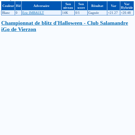
Son
Son
Var
Couleur
Hd
Adversaire
Résultat
Var
niveau
score
Hybride
Blanc
0
Eric IMBAULT
14K
0/1
Gagnée
+21.27
+20.48
Championnat de blitz d'Halloween - Club Salamandre
iGo de Vierzon
(Berry-Bouy, 29-10-2023) niveau d'inscription : 9K (échelle
principale : avant : -987, après : -982 / échelle hybride : avant : -986,
après : -981)
Son
Son
Var
Couleur
Hd
Adversaire
Résultat
Var
niveau
score
Hybride
Noir
0
Jade DIZDAREVIC
19K
0/1
Gagnée
+7.14
+7.14
Blanc
0
Aurélien DELANEAU
1D
4/4
Perdue
-1.84
-1.75
Tournoi d'Halloween - Club Salamandre iGo de Vierzon
(Berry-Bouy, 28-10-2023) niveau d'inscription : 9K (échelle
principale : avant : -953, après : -987 / échelle hybride : avant : -952,
après : -986)
Son
Son
Var
Couleur
Hd
Adversaire
Résultat
Var
niveau
score
Hybride
Noir
0
Vivien LACROIX
9K
1/4
Gagnée
+36.68
+36.69
Noir
1
Aurélien ROY
6K
1/3
Perdue
-15
-16.66
Blanc
1
Mickaël ZIZARD
11K
3/4
Perdue
-26.21
-25.35
Noir
0
Johan FONG
10K
3/4
Perdue
-29.52
-28.81
27e Congrès Auvergnat de Go