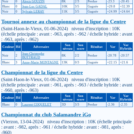
Noir
0
Alexis GOUZIN
8K
2/3
Perdue
-23.3
-20.45
Blanc
0
Jean-Luc GADAL
10K
3/5
Gagnée
+29.8
+32.39
Noir
0
Sylvain LERAY
11K
3/5
Gagnée
+24.99
+24.64
Tournoi annexe au championnat de la ligue du Centre
(Saint-Haon-le-Vieux, 01-06-2024) niveau d'inscription : 10K
(échelle principale : avant : -963, après : -962 / échelle hybride : avant
: -963, après : -962)
Son
Son
Var
Couleur
Hd
Adversaire
Résultat
Var
niveau
score
Hybride
Jean-Christophe
Noir
2
8K
2/2
Perdue
-20.78
-20.57
BOTTRAUD
Blanc
3
Anne-Marie MONTAGNE
13K
0/3
Gagnée
+22.15
+21.6
Championnat de la ligue du Centre
(Saint-Haon-le-Vieux, 01-06-2024) niveau d'inscription : 10K
(échelle principale : avant : -961, après : -963 / échelle hybride : avant
: -960, après : -963)
Son
Son
Var
Couleur
Hd
Adversaire
Résultat
Var
niveau
score
Hybride
Blanc
0
Laurent COQUELET
3D
3/3
Perdue
-2.36
-2.35
Championnat du club Salamandre iGo
(Vierzon, 13-04-2024) niveau d'inscription : 10K (échelle principale
: avant : -982, après : -961 / échelle hybride : avant : -981, après :
-960)