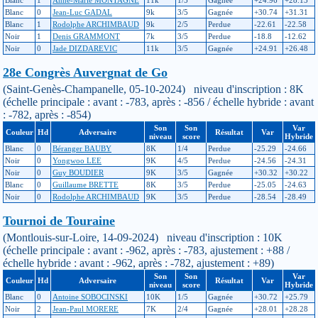
Blanc
0
Jean-Luc GADAL
9k
3/5
Gagnée
+30.74
+31.31
Blanc
1
Rodolphe ARCHIMBAUD
9k
2/5
Perdue
-22.61
-22.58
Noir
1
Denis GRAMMONT
7k
3/5
Perdue
-18.8
-12.62
Noir
0
Jade DIZDAREVIC
11k
3/5
Gagnée
+24.91
+26.48
28e Congrès Auvergnat de Go
(Saint-Genès-Champanelle, 05-10-2024) niveau d'inscription : 8K
(échelle principale : avant : -783, après : -856 / échelle hybride : avant
: -782, après : -854)
Son
Son
Var
Couleur
Hd
Adversaire
Résultat
Var
niveau
score
Hybride
Blanc
0
Béranger BAUBY
8K
1/4
Perdue
-25.29
-24.66
Noir
0
Yongwoo LEE
9K
4/5
Perdue
-24.56
-24.31
Noir
0
Guy BOUDIER
9K
3/5
Gagnée
+30.32
+30.22
Blanc
0
Guillaume BRETTE
8K
3/5
Perdue
-25.05
-24.63
Noir
0
Rodolphe ARCHIMBAUD
9K
3/5
Perdue
-28.54
-28.49
Tournoi de Touraine
(Montlouis-sur-Loire, 14-09-2024) niveau d'inscription : 10K
(échelle principale : avant : -962, après : -783, ajustement : +88 /
échelle hybride : avant : -962, après : -782, ajustement : +89)
Son
Son
Var
Couleur
Hd
Adversaire
Résultat
Var
niveau
score
Hybride
Blanc
0
Antoine SOBOCINSKI
10K
1/5
Gagnée
+30.72
+25.79
Noir
2
Jean-Paul MORERE
7K
2/4
Gagnée
+28.01
+28.28