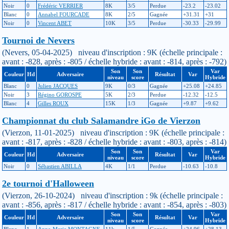
Noir
0
Frédéric VERRIER
8K
3/5
Perdue
-23.2
-23.02
Blanc
0
Annabel FOURCADE
8K
2/5
Gagnée
+31.31
+31
Noir
0
Vincent ABET
10K
3/5
Perdue
-30.33
-29.99
Tournoi de Nevers
(Nevers, 05-04-2025) niveau d'inscription : 9K (échelle principale :
avant : -828, après : -805 / échelle hybride : avant : -814, après : -792)
Son
Son
Var
Couleur
Hd
Adversaire
Résultat
Var
niveau
score
Hybride
Blanc
0
Julien JACQUES
9K
0/3
Gagnée
+25.08
+24.85
Noir
3
Régino GOROSPE
5K
2/3
Perdue
-12.32
-12.5
Blanc
4
Gilles ROUX
15K
1/3
Gagnée
+9.87
+9.62
Championnat du club Salamandre iGo de Vierzon
(Vierzon, 11-01-2025) niveau d'inscription : 9K (échelle principale :
avant : -817, après : -828 / échelle hybride : avant : -803, après : -814)
Son
Son
Var
Couleur
Hd
Adversaire
Résultat
Var
niveau
score
Hybride
Noir
0
Sébastien ABILLA
4K
1/1
Perdue
-10.63
-10.8
2e tournoi d'Halloween
(Vierzon, 26-10-2024) niveau d'inscription : 9k (échelle principale :
avant : -856, après : -817 / échelle hybride : avant : -854, après : -803)
Son
Son
Var
Couleur
Hd
Adversaire
Résultat
Var
niveau
score
Hybride
Blanc
1
Anne-Marie MONTAGNE
11k
1/5
Gagnée
+24.96
+28.13