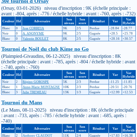
30e tournoi d'Orsay
(Orsay, 03-01-2026) niveau d'inscription : 9K (échelle principale :
avant : -804, après : -776 / échelle hybride : avant : -760, après : -732)
Son
Son
Var
Couleur
Hd
Adversaire
Résultat
Var
niveau
score
Hybride
Blanc
0
Jose CORREIA
9K
2/5
Perdue
-28.84
-28.77
Noir
0
A. ANONYME
9K
2/5
Gagnée
+28.5
+25.78
Blanc
0
Valentin BOULET
8K
2/5
Gagnée
+28.16
+30.57
Tournoi de Noël du club Kime no Go
(Plaimpied-Givaudins, 06-12-2025) niveau d'inscription : 8K
(échelle principale : avant : -785, après : -804 / échelle hybride : avant
: -740, après : -760)
Son
Son
Var
Couleur
Hd
Adversaire
Résultat
Var
niveau
score
Hybride
Noir
2
Régino GOROSPE
5K
2/3
Perdue
-11.25
-11.85
Blanc
1
Anne-Marie MONTAGNE
10K
2/3
Perdue
-20.51
-20.76
Blanc
3
Julie TREMEAU
13K
1/3
Gagnée
+12.99
+12.53
Tournoi du Mans
(Le Mans, 08-11-2025) niveau d'inscription : 8K (échelle principale
: avant : -733, après : -785 / échelle hybride : avant : -685, après :
-740)
Son
Son
Var
Couleur
Hd
Adversaire
Résultat
Var
niveau
score
Hybride
Blanc
2
Anthony CLAUDOT
11K
2/4
Gagnée
+17.83
+16.38