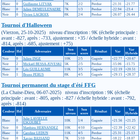
Blanc
0
Guillaume LITVAK
7K
2/2
Perdue
-21.31
-21.77
Blanc
0
Julien DEMEULENAERE
7K
1/3
Perdue
-22.94
-23.4
Noir
0
Vivien LACROIX
8K
2/4
Perdue
-26.07
-26.44
Tournoi d'Halloween
(Vierzon, 25-10-2025) niveau d'inscription : 9K (échelle principale :
avant : -827, après : -733, ajustement : +35 / échelle hybride : avant :
-814, après : -685, ajustement : +75)
Son
Son
Var
Couleur
Hd
Adversaire
Résultat
Var
niveau
score
Hybride
Noir
0
Julien INGE
10K
2/5
Gagnée
+22.77
+20.67
Noir
2
Mickaël BESSA-JOVESKI
5K
2/5
Perdue
-15.06
-15.75
Blanc
0
Léo GUILLAUME
11K
3/5
Gagnée
+22.19
+20.51
Noir
1
Bruno PERUS
8K
4/5
Gagnée
+29.15
+28.37
Tournoi permanent du stage d'été FFG
(La Chaise-Dieu, 06-07-2025) niveau d'inscription : 9K (échelle
principale : avant : -805, après : -827 / échelle hybride : avant : -792,
après : -814)
Son
Son
Var
Couleur
Hd
Adversaire
Résultat
Var
niveau
score
Hybride
Julie LAVIELLE
Blanc
0
10K
1/4
Gagnée
+21.56
+21.25
ESCOUBET
Noir
0
Matthieu HERNANDEZ
10K
4/10
Gagnée
+22.39
+22.42
Blanc
0
Caroline LEDUN
11K
4/5
Perdue
-25.31
-25.13
Noir
0
Xavier BASSAND
7K
5/10
Perdue
-18.22
-18.07