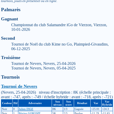
tournois, joués en présentiel ou en ligne.
Palmarès
Gagnant
Championnat du club Salamandre iGo de Vierzon, Vierzon,
10-01-2026
Second
Tournoi de Noël du club Kime no Go, Plaimpied-Givaudins,
06-12-2025
Troisième
Tournoi de Nevers, Nevers, 25-04-2026
Tournoi de Nevers, Nevers, 05-04-2025
Tournois
Tournoi de Nevers
(Nevers, 25-04-2026) niveau d'inscription : 8K (échelle principale :
avant : -747, après : -749 / échelle hybride : avant : -718, après : -721)
Son
Son
Var
Couleur
Hd
Adversaire
Résultat
Var
niveau
score
Hybride
Noir
0
Julien INGE
8K
1/3
Gagnée
+25.01
+24.3
Noir
1
Régino GOROSPE
5K
2/3
Perdue
-11.29
-11.65