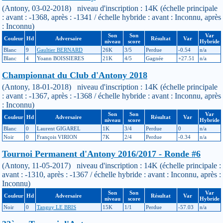
(Antony, 03-02-2018) niveau d'inscription : 14K (échelle principale
: avant : -1368, après : -1341 / échelle hybride : avant : Inconnu, après
: Inconnu)
Son
Son
Var
Couleur
Hd
Adversaire
Résultat
Var
niveau
score
Hybride
Blanc
9
Gaultier BERNARD
26K
3/5
Perdue
-0.54
n/a
Blanc
4
Yoann BOISSIERES
21K
4/5
Gagnée
+27.51
n/a
Championnat du Club d'Antony 2018
(Antony, 18-01-2018) niveau d'inscription : 14K (échelle principale
: avant : -1367, après : -1368 / échelle hybride : avant : Inconnu, après
: Inconnu)
Son
Son
Var
Couleur
Hd
Adversaire
Résultat
Var
niveau
score
Hybride
Blanc
0
Laurent GIGAREL
1K
3/4
Perdue
0
n/a
Noir
0
François VIRION
7K
2/4
Perdue
-0.34
n/a
Tournoi Permanent d'Antony 2016/2017 - Ronde #6
(Antony, 11-05-2017) niveau d'inscription : 14K (échelle principale :
avant : -1310, après : -1367 / échelle hybride : avant : Inconnu, après :
Inconnu)
Son
Son
Var
Couleur
Hd
Adversaire
Résultat
Var
niveau
score
Hybride
Noir
0
Tanguy LE BRIS
15K
1/1
Perdue
-57.03
n/a