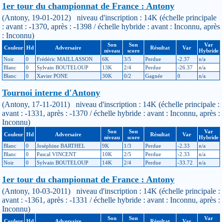
1er tour du championnat de France : Antony
(Antony, 19-01-2012) niveau d'inscription : 14K (échelle principale
: avant : -1370, après : -1398 / échelle hybride : avant : Inconnu, après
: Inconnu)
Son
Son
Var
Couleur
Hd
Adversaire
Résultat
Var
niveau
score
Hybride
Noir
0
Frédéric MAILLASSON
6K
3/5
Perdue
-2.37
n/a
Blanc
0
Sylvain BOUTELOUP
13K
2/4
Perdue
-26.37
n/a
Blanc
0
Xavier PONE
30K
0/2
Gagnée
0
n/a
Tournoi interne d'Antony
(Antony, 17-11-2011) niveau d'inscription : 14K (échelle principale :
avant : -1331, après : -1370 / échelle hybride : avant : Inconnu, après :
Inconnu)
Son
Son
Var
Couleur
Hd
Adversaire
Résultat
Var
niveau
score
Hybride
Blanc
0
Joséphine BARTHEL
9K
1/3
Perdue
-2.33
n/a
Blanc
0
Pascal VINCENT
10K
2/5
Perdue
-2.33
n/a
Noir
0
Sylvain BOUTELOUP
14K
2/4
Perdue
-33.72
n/a
1er tour du championnat de France : Antony
(Antony, 10-03-2011) niveau d'inscription : 14K (échelle principale :
avant : -1361, après : -1331 / échelle hybride : avant : Inconnu, après :
Inconnu)
Son
Son
Var
Couleur
Hd
Adversaire
Résultat
Var