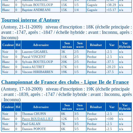
Blanc
0
Sylvain BOUTELOUP
15K
1/5
Gagnée
+38.29
n/a
Blanc
0
Baptiste ANDREANI
15K
1/4
Gagnée
+15.17
n/a
Tournoi interne d'Antony
(Antony, 21-11-2009) niveau d'inscription : 18K (échelle principale :
avant : -1747, après : -1847 / échelle hybride : avant : Inconnu, après :
Inconnu)
Son
Son
Var
Couleur
Hd
Adversaire
Résultat
Var
niveau
score
Hybride
Noir
0
Laurent GIGAREL
3K
2/5
Perdue
-2.5
n/a
Noir
0
Pascal VINCENT
11K
2/5
Perdue
-2.5
n/a
Blanc
0
Sylvain BOUTELOUP
20K
2/5
Perdue
-37.5
n/a
Blanc
0
Jessica AUTRET
17K
1/1
Perdue
-20.23
n/a
Noir
0
Vincent HIRIBARREN
19K
1/5
Perdue
-37.5
n/a
Championnat de France des clubs - Ligue Ile de France
(Antony, 17-10-2009) niveau d'inscription : 19K (échelle principale
: avant : -1839, après : -1747 / échelle hybride : avant : Inconnu, après
: Inconnu)
Son
Son
Var
Couleur
Hd
Adversaire
Résultat
Var
niveau
score
Hybride
Noir
0
Thomas CHUPIN
8K
3/5
Perdue
-2.5
n/a
Blanc
0
Pierre BOUDAILLIEZ
12K
1/5
Gagnée
+100
n/a
Noir
0
Paul GALAN
7K
3/5
Perdue
-2.5
n/a
Blanc
0
Damien POPOTE
6K
5/5
Perdue
-2.5
n/a