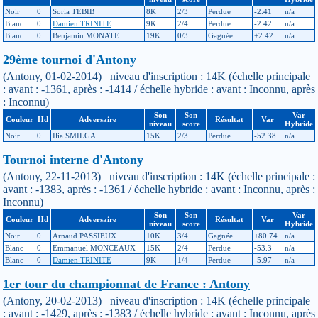
Noir
0
Soria TEBIB
8K
2/3
Perdue
-2.41
n/a
Blanc
0
Damien TRINITE
9K
2/4
Perdue
-2.42
n/a
Blanc
0
Benjamin MONATE
19K
0/3
Gagnée
+2.42
n/a
29ème tournoi d'Antony
(Antony, 01-02-2014) niveau d'inscription : 14K (échelle principale
: avant : -1361, après : -1414 / échelle hybride : avant : Inconnu, après
: Inconnu)
Son
Son
Var
Couleur
Hd
Adversaire
Résultat
Var
niveau
score
Hybride
Noir
0
Ilia SMILGA
15K
2/3
Perdue
-52.38
n/a
Tournoi interne d'Antony
(Antony, 22-11-2013) niveau d'inscription : 14K (échelle principale :
avant : -1383, après : -1361 / échelle hybride : avant : Inconnu, après :
Inconnu)
Son
Son
Var
Couleur
Hd
Adversaire
Résultat
Var
niveau
score
Hybride
Noir
0
Arnaud PASSIEUX
10K
3/4
Gagnée
+80.74
n/a
Blanc
0
Emmanuel MONCEAUX
15K
2/4
Perdue
-53.3
n/a
Blanc
0
Damien TRINITE
9K
1/4
Perdue
-5.97
n/a
1er tour du championnat de France : Antony
(Antony, 20-02-2013) niveau d'inscription : 14K (échelle principale
: avant : -1429, après : -1383 / échelle hybride : avant : Inconnu, après