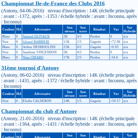
Championnat Ile-de-France des Clubs 2016
(Antony, 04-06-2016) niveau d'inscription : 14K (échelle principale
: avant : -1372, après : -1353 / échelle hybride : avant : Inconnu, après
: Inconnu)
Son
Son
Var
Couleur
Hd
Adversaire
Résultat
Var
niveau
score
Hybride
Blanc
0
Samuel OLIVAUX
2K
4/5
Perdue
0
n/a
Noir
0
Gérard BARBIERI
11K
1/5
Gagnée
+72.96
n/a
Blanc
0
Arthur DESMOULINS
25K
0/2
Gagnée
+0.93
n/a
Noir
0
Sandrine VINCENDON
5K
4/5
Perdue
0
n/a
Blanc
0
Nina CHIARO
17K
2/5
Perdue
-54.6
n/a
31ème tournoi d'Antony
(Antony, 06-02-2016) niveau d'inscription : 14K (échelle principale
: avant : -1431, après : -1372 / échelle hybride : avant : Inconnu, après
: Inconnu)
Son
Son
Var
Couleur
Hd
Adversaire
Résultat
Var
niveau
score
Hybride
Noir
0
Elodie CALDERON
14K
1/5
Gagnée
+59.57
n/a
Championnat du club d'Antony
(Antony, 21-01-2016) niveau d'inscription : 14K (échelle principale
: avant : -1364, après : -1431 / échelle hybride : avant : Inconnu, après
: Inconnu)
Son
Son
Var
Couleur
Hd
Adversaire
Résultat
Var