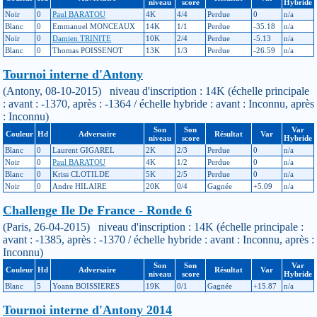
niveau
score
Hybride
Noir
0
Paul BARATOU
4K
4/4
Perdue
0
n/a
Blanc
0
Emmanuel MONCEAUX
14K
1/1
Perdue
-35.18
n/a
Noir
0
Damien TRINITE
10K
2/4
Perdue
-5.13
n/a
Blanc
0
Thomas POISSENOT
13K
1/3
Perdue
-26.59
n/a
Tournoi interne d'Antony
(Antony, 08-10-2015) niveau d'inscription : 14K (échelle principale
: avant : -1370, après : -1364 / échelle hybride : avant : Inconnu, après
: Inconnu)
Son
Son
Var
Couleur
Hd
Adversaire
Résultat
Var
niveau
score
Hybride
Blanc
0
Laurent GIGAREL
2K
2/3
Perdue
0
n/a
Noir
0
Paul BARATOU
4K
1/2
Perdue
0
n/a
Blanc
0
Kriss CLOTILDE
5K
2/5
Perdue
0
n/a
Noir
0
Andre HILAIRE
20K
0/4
Gagnée
+5.09
n/a
Challenge Ile De France - Ronde 6
(Paris, 26-04-2015) niveau d'inscription : 14K (échelle principale :
avant : -1385, après : -1370 / échelle hybride : avant : Inconnu, après :
Inconnu)
Son
Son
Var
Couleur
Hd
Adversaire
Résultat
Var
niveau
score
Hybride
Blanc
5
Yoann BOISSIERES
19K
0/1
Gagnée
+15.87
n/a
Tournoi interne d'Antony 2014