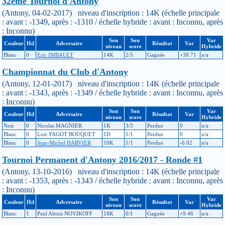
32ème Tournoi d'Antony
(Antony, 04-02-2017) niveau d'inscription : 14K (échelle principale
: avant : -1349, après : -1310 / échelle hybride : avant : Inconnu, après
: Inconnu)
Son
Son
Var
Couleur
Hd
Adversaire
Résultat
Var
niveau
score
Hybride
Blanc
0
Eric IMBAULT
14K
2/5
Gagnée
+38.71
n/a
Championnat du Club d'Antony
(Antony, 12-01-2017) niveau d'inscription : 14K (échelle principale
: avant : -1343, après : -1349 / échelle hybride : avant : Inconnu, après
: Inconnu)
Son
Son
Var
Couleur
Hd
Adversaire
Résultat
Var
niveau
score
Hybride
Noir
0
Nicolas MAGNIER
1K
3/3
Perdue
0
n/a
Blanc
0
Loic FAGOT BOUQUET
1D
1/1
Perdue
0
n/a
Blanc
0
Jean-Michel HARVIER
10K
1/1
Perdue
-6.02
n/a
Tournoi Permanent d'Antony 2016/2017 - Ronde #1
(Antony, 13-10-2016) niveau d'inscription : 14K (échelle principale
: avant : -1353, après : -1343 / échelle hybride : avant : Inconnu, après
: Inconnu)
Son
Son
Var
Couleur
Hd
Adversaire
Résultat
Var
niveau
score
Hybride
Blanc
1
Paul Alexis NOVIKOFF
18K
0/1
Gagnée
+9.46
n/a