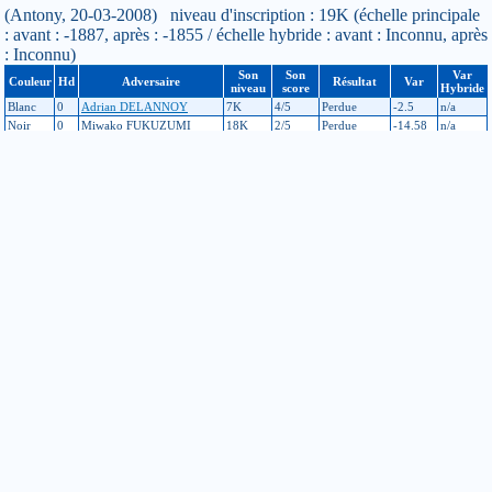
(Antony, 20-03-2008) niveau d'inscription : 19K (échelle principale
: avant : -1887, après : -1855 / échelle hybride : avant : Inconnu, après
: Inconnu)
Son
Son
Var
Couleur
Hd
Adversaire
Résultat
Var
niveau
score
Hybride
Blanc
0
Adrian DELANNOY
7K
4/5
Perdue
-2.5
n/a
Noir
0
Miwako FUKUZUMI
18K
2/5
Perdue
-14.58
n/a
Blanc
0
Rolf BAUER
20K
0/5
Gagnée
+22.21
n/a
Noir
0
Nicolas MAGNIER
11K
3/5
Perdue
-2.5
n/a
Noir
0
Carole BALLESTA
20K
1/4
Gagnée
+28.82
n/a
Tournoi interne d'Antony
(Antony, 09-11-2007) niveau d'inscription : 19K (échelle principale :
avant : -1879, après : -1887 / échelle hybride : avant : Inconnu, après :
Inconnu)
Son
Son
Var
Couleur
Hd
Adversaire
Résultat
Var
niveau
score
Hybride
Noir
0
Nolwenn GUIRAL
14K
1/2
Perdue
-2.5
n/a
Blanc
0
Hervé FONDAIN
18K
1/5
Gagnée
0
n/a
Noir
0
Pascal VINCENT
11K
2/5
Perdue
-2.5
n/a
Blanc
0
Paul GALAN
6K
2/4
Perdue
-2.5
n/a
Antony. 1er tour du Championnat de France
(Antony, 26-01-2007) niveau d'inscription : 19K (échelle principale
: avant : -1872, après : -1879 / échelle hybride : avant : Inconnu, après