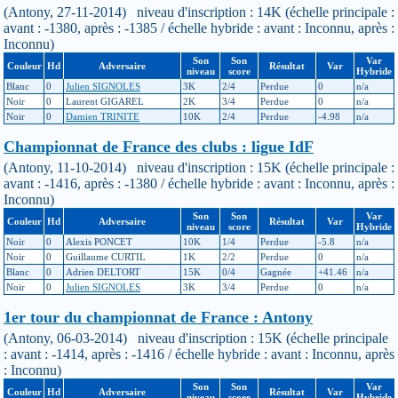
(Antony, 27-11-2014) niveau d'inscription : 14K (échelle principale :
avant : -1380, après : -1385 / échelle hybride : avant : Inconnu, après :
Inconnu)
Son
Son
Var
Couleur
Hd
Adversaire
Résultat
Var
niveau
score
Hybride
Blanc
0
Julien SIGNOLES
3K
2/4
Perdue
0
n/a
Noir
0
Laurent GIGAREL
2K
3/4
Perdue
0
n/a
Noir
0
Damien TRINITE
10K
2/4
Perdue
-4.98
n/a
Championnat de France des clubs : ligue IdF
(Antony, 11-10-2014) niveau d'inscription : 15K (échelle principale :
avant : -1416, après : -1380 / échelle hybride : avant : Inconnu, après :
Inconnu)
Son
Son
Var
Couleur
Hd
Adversaire
Résultat
Var
niveau
score
Hybride
Noir
0
Alexis PONCET
10K
1/4
Perdue
-5.8
n/a
Noir
0
Guillaume CURTIL
1K
2/2
Perdue
0
n/a
Blanc
0
Adrien DELTORT
15K
0/4
Gagnée
+41.46
n/a
Noir
0
Julien SIGNOLES
3K
3/4
Perdue
0
n/a
1er tour du championnat de France : Antony
(Antony, 06-03-2014) niveau d'inscription : 15K (échelle principale
: avant : -1414, après : -1416 / échelle hybride : avant : Inconnu, après
: Inconnu)
Son
Son
Var
Couleur
Hd
Adversaire
Résultat
Var
niveau
score
Hybride