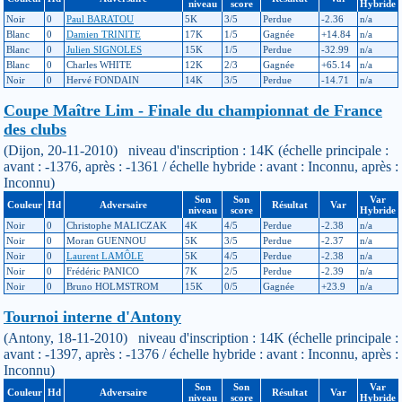
niveau
score
Hybride
Noir
0
Paul BARATOU
5K
3/5
Perdue
-2.36
n/a
Blanc
0
Damien TRINITE
17K
1/5
Gagnée
+14.84
n/a
Blanc
0
Julien SIGNOLES
15K
1/5
Perdue
-32.99
n/a
Blanc
0
Charles WHITE
12K
2/3
Gagnée
+65.14
n/a
Noir
0
Hervé FONDAIN
14K
3/5
Perdue
-14.71
n/a
Coupe Maître Lim - Finale du championnat de France
des clubs
(Dijon, 20-11-2010) niveau d'inscription : 14K (échelle principale :
avant : -1376, après : -1361 / échelle hybride : avant : Inconnu, après :
Inconnu)
Son
Son
Var
Couleur
Hd
Adversaire
Résultat
Var
niveau
score
Hybride
Noir
0
Christophe MALICZAK
4K
4/5
Perdue
-2.38
n/a
Noir
0
Moran GUENNOU
5K
3/5
Perdue
-2.37
n/a
Noir
0
Laurent LAMÔLE
5K
4/5
Perdue
-2.38
n/a
Noir
0
Frédéric PANICO
7K
2/5
Perdue
-2.39
n/a
Noir
0
Bruno HOLMSTROM
15K
0/5
Gagnée
+23.9
n/a
Tournoi interne d'Antony
(Antony, 18-11-2010) niveau d'inscription : 14K (échelle principale :
avant : -1397, après : -1376 / échelle hybride : avant : Inconnu, après :
Inconnu)
Son
Son
Var
Couleur
Hd
Adversaire
Résultat
Var
niveau
score
Hybride