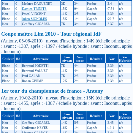
Noir
0
Mathieu DAGUENET
3D
3/4
Perdue
-2.4
n/a
Blanc
0
Damien TRINITE
15K
0/4
Gagnée
+7.54
n/a
Noir
0
Pascal VINCENT
11K
3/5
Perdue
-2.39
n/a
Blanc
0
Julien SIGNOLES
15K
1/4
Gagnée
+20.7
n/a
Noir
0
Geoffrey GIGAREL
7K
3/4
Perdue
-2.37
n/a
Coupe maître Lim 2010 - Tour régional IdF
(Antony, 05-06-2010) niveau d'inscription : 14K (échelle principale
: avant : -1387, après : -1397 / échelle hybride : avant : Inconnu, après
: Inconnu)
Son
Son
Var
Couleur
Hd
Adversaire
Résultat
Var
niveau
score
Hybride
Blanc
0
Bertrand PODETTI
7K
4/4
Perdue
-2.39
n/a
Noir
0
Bertrand VALUET
11K
4/4
Perdue
-2.39
n/a
Noir
0
Paul GALAN
7K
2/3
Perdue
-2.39
n/a
Blanc
0
Ronan GERME
12K
2/4
Perdue
-2.39
n/a
1er tour du championnat de france - Antony
(Antony, 19-02-2010) niveau d'inscription : 15K (échelle principale
: avant : -1455, après : -1387 / échelle hybride : avant : Inconnu, après
: Inconnu)
Son
Son
Var
Couleur
Hd
Adversaire
Résultat
Var
niveau
score
Hybride
Noir
0
Geoffrey GIGAREL
14K
5/5
Perdue
-2.45
n/a
Noir
0
Guillaume NEVEU
16K
1/4
Gagnée
+19.1
n/a
Noir
0
Maxime GRANGE
11K
3/4
Perdue
-2.44
n/a