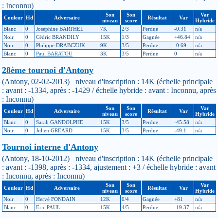
: Inconnu)
Son
Son
Var
Couleur
Hd
Adversaire
Résultat
Var
niveau
score
Hybride
Blanc
0
Joséphine BARTHEL
7K
2/3
Perdue
-0.31
n/a
Noir
0
Cédric BRANDILY
15K
1/3
Gagnée
+46.84
n/a
Noir
0
Philippe DRABCZUK
9K
3/5
Perdue
-0.69
n/a
Blanc
0
Paul BARATOU
3K
3/5
Perdue
0
n/a
28ème tournoi d'Antony
(Antony, 02-02-2013) niveau d'inscription : 14K (échelle principale
: avant : -1334, après : -1429 / échelle hybride : avant : Inconnu, après
: Inconnu)
Son
Son
Var
Couleur
Hd
Adversaire
Résultat
Var
niveau
score
Hybride
Blanc
0
Sarah GANDOLPHE
15K
3/5
Perdue
-45.58
n/a
Noir
0
Julien GREARD
15K
3/5
Perdue
-49.1
n/a
Tournoi interne d'Antony
(Antony, 18-10-2012) niveau d'inscription : 14K (échelle principale
: avant : -1398, après : -1334, ajustement : +3 / échelle hybride : avant
: Inconnu, après : Inconnu)
Son
Son
Var
Couleur
Hd
Adversaire
Résultat
Var
niveau
score
Hybride
Noir
0
Hervé FONDAIN
12K
0/4
Gagnée
+81
n/a
Blanc
0
Eric PAUL
15K
4/5
Perdue
-19.37
n/a