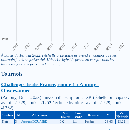
À partir du 1er mai 2022, l’échelle principale ne prend en compte que les
tournois joués en présentiel. L’échelle hybride prend en compte tous les
tournois, joués en présentiel ou en ligne.
Tournois
Challenge Île-de-France, ronde 1 : Antony -
Observatoire
(Antony, 16-11-2023) niveau d'inscription : 13K (échelle principale :
avant : -1229, après : -1252 / échelle hybride : avant : -1229, après :
-1252)
Son
Son
Var
Couleur
Hd
Adversaire
Résultat
Var
niveau
score
Hybride
Noir
3
Jacques DOUAIRE
9K
1/1
Perdue
-23.63
-23.22