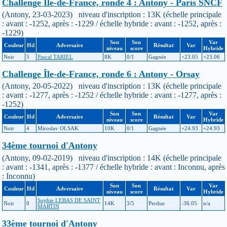
Challenge Île-de-France, ronde 4 : Antony - Paris SNCF
(Antony, 23-03-2023) niveau d'inscription : 13K (échelle principale
: avant : -1252, après : -1229 / échelle hybride : avant : -1252, après :
-1229)
Son
Son
Var
Couleur
Hd
Adversaire
Résultat
Var
niveau
score
Hybride
Noir
5
Pascal TARIEL
8K
0/1
Gagnée
+23.05
+23.06
Challenge Île-de-France, ronde 6 : Antony - Orsay
(Antony, 20-05-2022) niveau d'inscription : 13K (échelle principale
: avant : -1277, après : -1252 / échelle hybride : avant : -1277, après :
-1252)
Son
Son
Var
Couleur
Hd
Adversaire
Résultat
Var
niveau
score
Hybride
Noir
4
Miroslav OLSAK
10K
0/1
Gagnée
+24.93
+24.93
34ème tournoi d'Antony
(Antony, 09-02-2019) niveau d'inscription : 14K (échelle principale
: avant : -1341, après : -1377 / échelle hybride : avant : Inconnu, après
: Inconnu)
Son
Son
Var
Couleur
Hd
Adversaire
Résultat
Var
niveau
score
Hybride
Sophie LEBAS DE SAINT
Noir
0
14K
3/5
Perdue
-36.05
n/a
MARTIN
33ème tournoi d'Antony