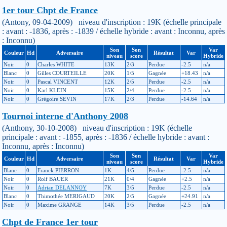
1er tour Chpt de France
(Antony, 09-04-2009) niveau d'inscription : 19K (échelle principale
: avant : -1836, après : -1839 / échelle hybride : avant : Inconnu, après
: Inconnu)
Son
Son
Var
Couleur
Hd
Adversaire
Résultat
Var
niveau
score
Hybride
Noir
0
Charles WHITE
13K
2/3
Perdue
-2.5
n/a
Blanc
0
Gilles COURTEILLE
20K
1/5
Gagnée
+18.43
n/a
Noir
0
Pascal VINCENT
12K
2/5
Perdue
-2.5
n/a
Noir
0
Karl KLEIN
15K
2/4
Perdue
-2.5
n/a
Noir
0
Grégoire SEVIN
17K
2/3
Perdue
-14.64
n/a
Tournoi interne d'Anthony 2008
(Anthony, 30-10-2008) niveau d'inscription : 19K (échelle
principale : avant : -1855, après : -1836 / échelle hybride : avant :
Inconnu, après : Inconnu)
Son
Son
Var
Couleur
Hd
Adversaire
Résultat
Var
niveau
score
Hybride
Blanc
0
Franck PIERRON
1K
4/5
Perdue
-2.5
n/a
Noir
0
Rolf BAUER
21K
0/4
Gagnée
+2.5
n/a
Noir
0
Adrian DELANNOY
7K
3/5
Perdue
-2.5
n/a
Blanc
0
Thimothée MERIGAUD
20K
2/5
Gagnée
+24.91
n/a
Noir
0
Maxime GRANGE
14K
3/5
Perdue
-2.5
n/a
Chpt de France 1er tour