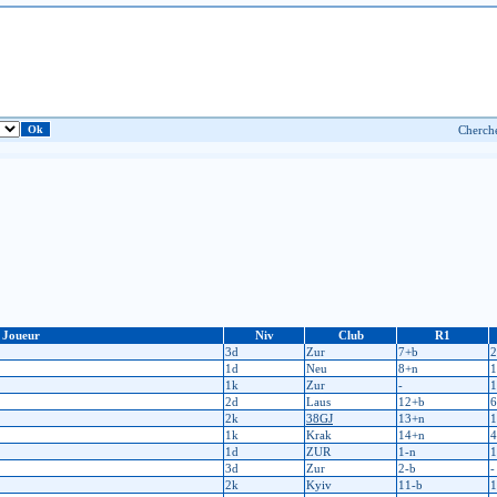
Joueur
Niv
Club
R1
3d
Zur
7+b
2
1d
Neu
8+n
1
1k
Zur
-
1
2d
Laus
12+b
6
2k
38GJ
13+n
1
1k
Krak
14+n
4
1d
ZUR
1-n
1
3d
Zur
2-b
-
2k
Kyiv
11-b
1