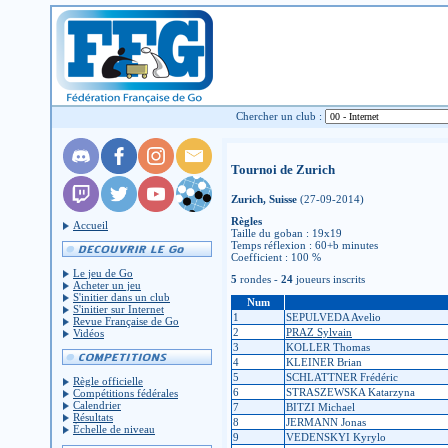
Chercher un club :
Tournoi de Zurich
Zurich, Suisse
(27-09-2014)
Règles
Accueil
Taille du goban : 19x19
Temps réflexion : 60+b minutes
Coefficient : 100 %
Le jeu de Go
5
rondes -
24
joueurs inscrits
Acheter un jeu
S'initier dans un club
Num
S'initier sur Internet
1
SEPULVEDA Avelio
Revue Française de Go
2
PRAZ Sylvain
Vidéos
3
KOLLER Thomas
4
KLEINER Brian
5
SCHLATTNER Frédéric
Règle officielle
6
STRASZEWSKA Katarzyna
Compétitions fédérales
Calendrier
7
BITZI Michael
Résultats
8
JERMANN Jonas
Échelle de niveau
9
VEDENSKYI Kyrylo