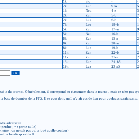
1k
Sio
-
-
2k
Zur
9+n
5
1k
Neu
4-n
3
2k
Zur
5-b
7
2k
Luz
6-b
1
7k
Lau
18+b
1
5k
Zur
17+n
9
5k
Neu
16-b
1
8k
Zur
15-n
2
8k
Zur
20+n
1
8k
Luz
19-b
1
11k
Zur
22+b
2
11k
Zur
21-n
2
13k
Zur
24+b5
2
19k
Luz
23-n5
2
able du tournoi. Généralement, il correspond au classement dans le tournoi, mais ce n'est pas sy
la base de données de la FFG. Il se peut donc qu'il n'y ait pas de lien pour quelques participants.
otre adversaire
e perdue ; = : partie nulle)
de lettre : on ne sait pas qui a joué quelle couleur)
ent, le handicap est de 0