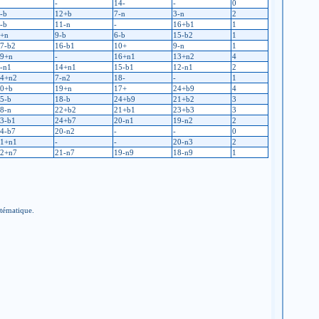
-
14-
-
0
-b
12+b
7-n
3-n
2
-b
11-n
-
16+b1
1
+n
9-b
6-b
15-b2
1
7-b2
16-b1
10+
9-n
1
9+n
-
16+n1
13+n2
4
-n1
14+n1
15-b1
12-n1
2
4+n2
7-n2
18-
-
1
0+b
19+n
17+
24+b9
4
5-b
18-b
24+b9
21+b2
3
8-n
22+b2
21+b1
23+b3
3
3-b1
24+b7
20-n1
19-n2
2
4-b7
20-n2
-
-
0
1+n1
-
-
20-n3
2
2+n7
21-n7
19-n9
18-n9
1
stématique.