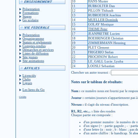
10
HANS Muster
11
BURKOLTER Dan
Présentation
12
PILLON Thibault
Formations
13
RUBROEDER Joachim
Stages
14
MUELLER Dominik
Go scolaire
15
GOLAY Monique
16
THOMI Peter
17
JEANPRETRE Lucien
Présentation
18
BOEHRINGER Christian
Organigramme
Statuts et réglements
19
ZIMMERMANN Henning
Comptes-rendus
20
PLET Clement
Démarches et services
21
FRIGERIO Stefan
Listes de diffusion
22
PROCHNOW Robert
Site jeunes
Site animations
23
LE_GALL Lucie_Lyuba
24
LOOSLI Sebastian
Chercher un autre tournoi :
Licenciés
Clubs
Notes sur le tableau de résultats:
Ligues
Les liens du Go
Num :
ce numéro nous est fourni par le respons
Crédits
Joueur :
certains joueurs n'appartiennent pas à 
Niveau :
il s'agit du niveau d'inscription.
R1, R2, etc... :
liste des rondes
Chaque partie est composée :
d'un premier numéro : le numéro de v
d'un signe (+ : partie gagnée ; - : parti
d'une lettre (n : noir ; b : blanc ; pas 
d'un autre chiffre : le handicap. Si abs