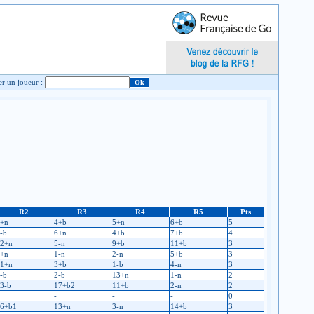
Chercher un joueur :
R2
R3
R4
R5
Pts
+n
4+b
5+n
6+b
5
-b
6+n
4+b
7+b
4
2+n
5-n
9+b
11+b
3
+n
1-n
2-n
5+b
3
1+n
3+b
1-b
4-n
3
-b
2-b
13+n
1-n
2
3-b
17+b2
11+b
2-n
2
-
-
-
0
6+b1
13+n
3-n
14+b
3