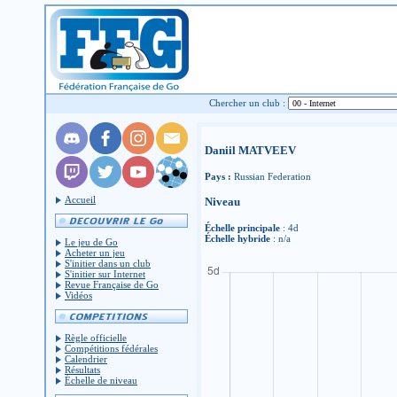
Chercher un club :
Daniil MATVEEV
Pays :
Russian Federation
Accueil
Niveau
Échelle principale
: 4d
Échelle hybride
: n/a
Le jeu de Go
Acheter un jeu
S'initier dans un club
S'initier sur Internet
Revue Française de Go
Vidéos
Règle officielle
Compétitions fédérales
Calendrier
Résultats
Échelle de niveau