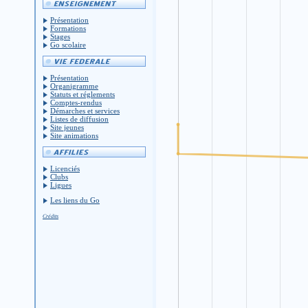
Présentation
Formations
Stages
Go scolaire
Présentation
Organigramme
Statuts et réglements
Comptes-rendus
Démarches et services
Listes de diffusion
Site jeunes
Site animations
Licenciés
Clubs
Ligues
Les liens du Go
Crédits