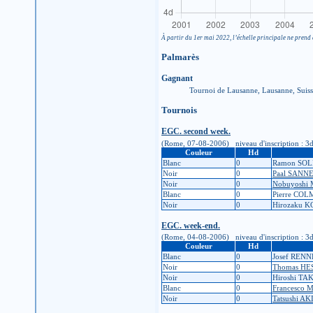
À partir du 1er mai 2022, l’échelle principale ne prend 
Palmarès
Gagnant
Tournoi de Lausanne, Lausanne, Suis
Tournois
EGC. second week.
(Rome, 07-08-2006) niveau d'inscription : 3d (é
Couleur
Hd
Blanc
0
Ramon SOL
Noir
0
Paal SANN
Noir
0
Nobuyoshi
Blanc
0
Pierre CO
Noir
0
Hirozaku 
EGC. week-end.
(Rome, 04-08-2006) niveau d'inscription : 3d (é
Couleur
Hd
Blanc
0
Josef REN
Noir
0
Thomas HE
Noir
0
Hiroshi T
Blanc
0
Francesco
Noir
0
Tatsushi A