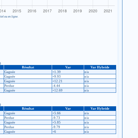
iel ou en ligne.
)
Résultat
Var
Var Hybride
Gagnée
+1.39
n/a
Gagnée
+9.93
n/a
Gagnée
+12.21
n/a
Perdue
-4.44
n/a
Gagnée
+12.69
n/a
)
Résultat
Var
Var Hybride
Gagnée
+5.66
n/a
Perdue
-9.73
n/a
Gagnée
+5.85
n/a
Perdue
-9.79
n/a
Gagnée
+6
n/a