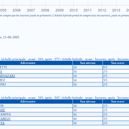
en compte que les tournois joués en présentiel. L’échelle hybride prend en compte tous les tournois, joués en présent
se, 11-06-2005
chelle principale : avant : 343, après : 375 / échelle hybride : avant : Inconnu, après : Inconnu
Adversaire
Son niveau
Son score
ETTI
2d
0/2
ES
3d
2/5
 MIYAZAKI
5d
2/5
LMEZ
5d
3/5
KONO
5d
2/5
chelle principale : avant : 345, après : 343 / échelle hybride : avant : Inconnu, après : Inconnu
Adversaire
Son niveau
Son score
NER
3d
2/5
SHE
5d
2/5
AKAMIYA
3d
2/5
 MARIGO
4d
3/5
KIYA
3d
2/5