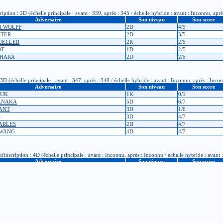
tion : 2D (échelle principale : avant : 339, après : 345 / échelle hybride : avant : Inconnu, apr
Adversaire
Son niveau
Son score
id WOLFF
2D
4/5
ETER
2D
3/5
MUELLER
2K
2/5
OT
1D
2/5
EHARA
2D
2/5
 (échelle principale : avant : 347, après : 340 / échelle hybride : avant : Inconnu, après : Inco
Adversaire
Son niveau
Son score
IUK
1K
0/1
TANAKA
5D
6/7
RANT
3D
1/6
S
3D
4/7
HARLES
2D
4/7
 WANG
4D
4/7
nscription : 4D (échelle principale : avant : Inconnu, après : Inconnu / échelle hybride : avant 
Adversaire
Son niveau
Son score
IG
4D
5/10
LIN
5D
5/10
ECKE
3D
5/10
EN-BUDDE
2D
8/10
HMID
2D
3/5
ERS
3D
5/10
 dans le calcul des points à l’échelle de niveau? Allez donc jeter un coup d’oeil
ici
!