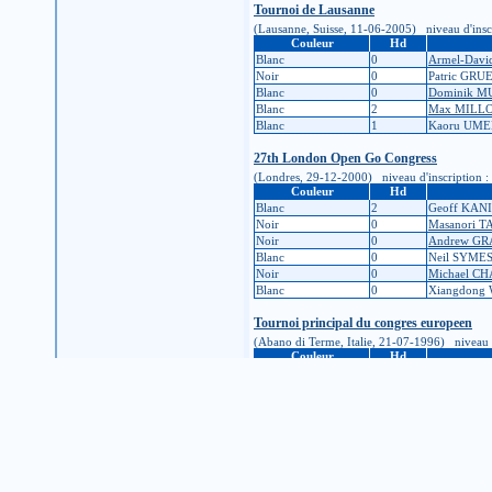
Tournoi de Lausanne
(Lausanne, Suisse, 11-06-2005) niveau d'inscrip
Couleur
Hd
Blanc
0
Armel-Dav
Noir
0
Patric GRU
Blanc
0
Dominik 
Blanc
2
Max MILL
Blanc
1
Kaoru UM
27th London Open Go Congress
(Londres, 29-12-2000) niveau d'inscription : 3D
Couleur
Hd
Blanc
2
Geoff KAN
Noir
0
Masanori 
Noir
0
Andrew G
Blanc
0
Neil SYME
Noir
0
Michael C
Blanc
0
Xiangdong
Tournoi principal du congres europeen
(Abano di Terme, Italie, 21-07-1996) niveau d'i
Couleur
Hd
Noir
0
Stefan BUD
Noir
0
Ilia TRUNI
Noir
0
Andreas F
Noir
0
Jan RUET
Noir
0
Thomas SC
Noir
0
Georg EHL
Il y a quelque chose que vous ne comprenez pas