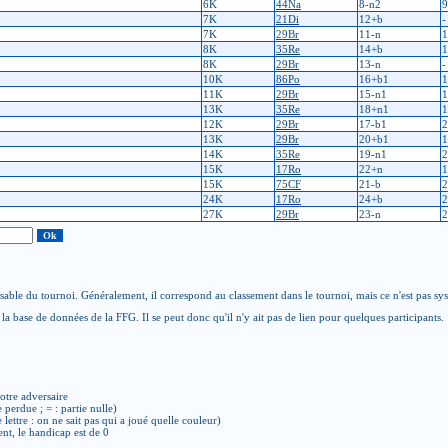
6K
44Na
8-n2
9
7K
21Di
12+b
-
7K
29Br
11-n
1
8K
35Re
14+b
1
8K
29Br
13-n
-
10K
86Po
16+b1
1
11K
29Br
15-n1
1
13K
35Re
18+n1
1
12K
29Br
17-b1
2
13K
29Br
20+b1
1
14K
35Re
19-n1
2
15K
17Ro
22+n
1
15K
75CF
21-b
2
24K
17Ro
24+b
2
27K
29Br
23-n
2
able du tournoi. Généralement, il correspond au classement dans le tournoi, mais ce n'est pas sy
la base de données de la FFG. Il se peut donc qu'il n'y ait pas de lien pour quelques participants.
otre adversaire
e perdue ; = : partie nulle)
de lettre : on ne sait pas qui a joué quelle couleur)
ent, le handicap est de 0