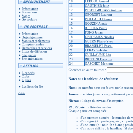
10
LEBOUC Arnaud
11
GAUTHIER Julie
Présentation
12
PESTEL-ROPARS Antoine
Formations
13
GEORGET Laurent
Stages
14
PEILLARD Etienne
Go scolaire
15
GOUZIN Alexis
16
JULLIEN Pierre
17
FONG Johan
Présentation
18
DESDAMES Nicolas
Organigramme
Statuts et réglements
19
GUERN Pierre-Yves
Comptes-rendus
20
BRASSELET Pascal
Démarches et services
21
LERAY Sylvain
Listes de diffusion
22
GUILLAUME Léo
Site jeunes
Site animations
23
RIETTINI François
24
GASCHET Monique
Chercher un autre tournoi :
Licenciés
Clubs
Notes sur le tableau de résultats:
Ligues
Les liens du Go
Num :
ce numéro nous est fourni par le respons
Crédits
Joueur :
certains joueurs n'appartiennent pas à 
Niveau :
il s'agit du niveau d'inscription.
R1, R2, etc... :
liste des rondes
Chaque partie est composée :
d'un premier numéro : le numéro de v
d'un signe (+ : partie gagnée ; - : parti
d'une lettre (n : noir ; b : blanc ; pas 
d'un autre chiffre : le handicap. Si abs