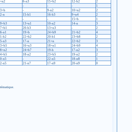
+n2
6-n3
15+b2
12-b2
2
-
-
-
1
3+b
-
9-n2
10+n2
2
2-n
15-b1
16-b3
9+n4
2
-
-
15+b
1
9+b3
13+n1
10-n2
14-n
3
7+b1
20-b3
13+n3
-
2
6-n1
19+b
24+b9
21+b2
4
1-b2
22+b2
20-b1
23+b8
2
5-n3
17-n
21+n
22+b2
3
3+b5
16+n3
18+n1
24+b9
4
8+n2
24+b7
19-b
17-n2
3
4+b5
18-n2
23+b5
19-n2
2
0-n5
-
22-n5
18-n8
1
2-n5
21-n7
17-n9
20-n9
0
stématique.