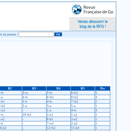
Chercher un joueur :
R2
R3
R4
R5
Pts
+b
3+n
5+b
6+b1
5
-n
4+b
6+b1
8+b2
4
-b1
1-b
4+b
7+b2
2
+b2
2-n
3-n
5-n
1
+n1
-
1-n
4+b
3
+n
10+b3
2-n1
1-n1
2
-n2
-
8-b1
3-n2
1
-b
-
7+n1
2-n2
2
0-b2
-
12+b2
13-b4
1