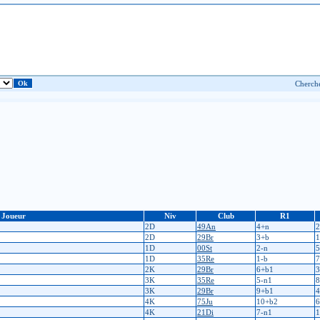
Joueur
Niv
Club
R1
2D
49An
4+n
2
2D
29Br
3+b
1
1D
00St
2-n
5
1D
35Re
1-b
7
2K
29Br
6+b1
3
3K
35Re
5-n1
8
3K
29Br
9+b1
4
4K
75Ju
10+b2
6
4K
21Di
7-n1
1