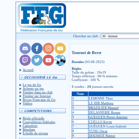
Chercher un club :
Tournoi de Brest
Daoulas
(03-06-2023)
Règles
Accueil
Taille du goban : 19x19
Temps réflexion : 60+b minutes
Coefficient : 100 %
Le jeu de Go
5
rondes -
24
joueurs inscrits
Acheter un jeu
S'initier dans un club
Num
S'initier sur Internet
1
LEMOINE Theo
Revue Française de Go
2
LE HIR Matthieu
Vidéos
3
BRAZILIER Manuel
4
DELASNERIE Ronan
5
GUEGUEN Pierre-Antoine
Règle officielle
6
CUELLO Kevin
Compétitions fédérales
Calendrier
7
GUÉGUEN Louis-Gabriel
Résultats
8
YUNG Oscar
Échelle de niveau
9
DOUSSOT Patrice