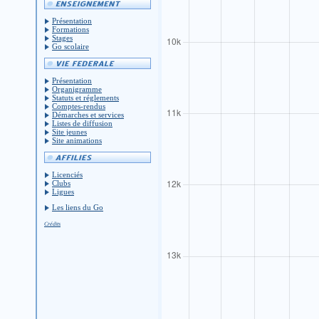
Présentation
Formations
Stages
Go scolaire
Présentation
Organigramme
Statuts et réglements
Comptes-rendus
Démarches et services
Listes de diffusion
Site jeunes
Site animations
Licenciés
Clubs
Ligues
Les liens du Go
Crédits