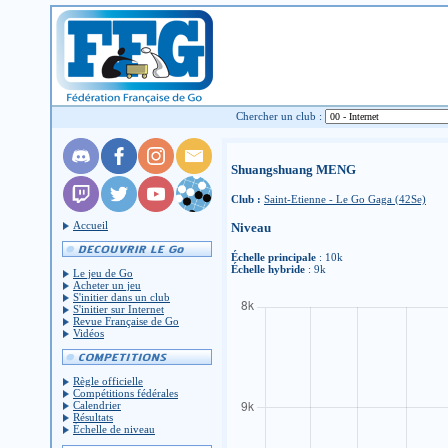
Chercher un club :
Shuangshuang MENG
Club :
Saint-Etienne - Le Go Gaga (42Se)
Accueil
Niveau
Échelle principale
: 10k
Échelle hybride
: 9k
Le jeu de Go
Acheter un jeu
S'initier dans un club
S'initier sur Internet
Revue Française de Go
Vidéos
Règle officielle
Compétitions fédérales
Calendrier
Résultats
Échelle de niveau