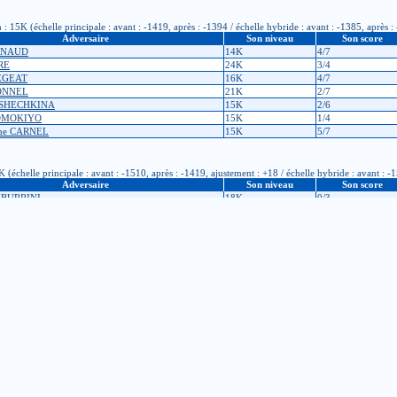
 15K (échelle principale : avant : -1419, après : -1394 / échelle hybride : avant : -1385, après :
Adversaire
Son niveau
Son score
ARNAUD
14K
4/7
RE
24K
3/4
OËGEAT
16K
4/7
BONNEL
21K
2/7
USHECHKINA
15K
2/6
TOMOKIYO
15K
1/4
ane CARNEL
15K
5/7
échelle principale : avant : -1510, après : -1419, ajustement : +18 / échelle hybride : avant : -
Adversaire
Son niveau
Son score
MBURRINI
18K
0/3
CHAMBOSSE
13K
3/5
 GRAMMONT
15K
2/5
GAND
14K
1/5
CLAUDOT
12K
3/5
t-Étienne
n : 15K (échelle principale : avant : -1498, après : -1510 / échelle hybride : avant : -1501, aprè
Adversaire
Son niveau
Son score
TMEA
8K
2/3
'inscription : 17K (échelle principale : avant : -1653, après : -1498 / échelle hybride : avant :
Adversaire
Son niveau
Son score
BERT LEDUN
17K
3/5
A
19K
3/5