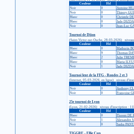
Couleur
Hd
Noir
0
Antoine H
Noir
0
Thierry G
Blanc
0
Christele 
Blanc
0
Jade DIZD
Noir
0
Jean-Luc 
Tournoi de Dijon
(Saint-Victor-sur-Ouche, 28-03-2026) niveau d'i
Couleur
Hd
Blanc
0
Mathurin 
Blanc
9
Thomas DA
Blanc
2
Julie TRE
Blanc
0
Maria ILY
Noir
1
Jade DIZD
Tournoi lent de la FFG - Rondes 2 et 3
(Internet, 05-03-2026, en ligne) niveau d'inscr
Couleur
Hd
Noir
0
Anthony 
Noir
0
Françoise
25e tournoi de Lyon
(Lyon, 21-02-2026) niveau d'inscription : 11K (
Couleur
Hd
Blanc
0
Florent DE
Noir
1
Alexandre 
Noir
0
Sasha PAN
TIGGRE - Ellie Cup