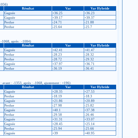
-1056)
Résultat
Var
Var Hybride
Gagnée
+36.25
+36.23
Gagnée
+39.17
+39.37
Perdue
-24.71
-21.88
Perdue
-25.64
-25.7
 -1068, après : -1084)
Résultat
Var
Var Hybride
Gagnée
+42.41
+41.47
Perdue
-28.23
-28.32
Perdue
-28.72
-29.32
Gagnée
+37.97
+36.71
Perdue
-36.19
-36.41
: avant : -1353, après : -1068, ajustement : +196)
Résultat
Var
Var Hybride
Gagnée
+28.35
+27.53
Perdue
-18.19
-18.3
Gagnée
+21.86
+20.89
Perdue
-27.98
-25.82
Gagnée
+40.1
+37.38
Perdue
-29.58
-26.46
Gagnée
+31.31
+33.07
Gagnée
+28.45
+25.14
Perdue
-25.94
-25.66
Gagnée
+39
+40.95