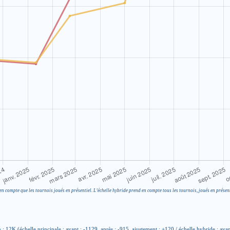
en compte que les tournois joués en présentiel. L’échelle hybride prend en compte tous les tournois, joués en présent
 12K (échelle principale : avant : -1129, après : -915, ajustement : +120 / échelle hybride : avan