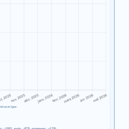
iel ou en ligne.
t : -1095, après : -879, ajustement : +129)