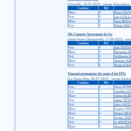
(Grenoble, 24-01-2026) niveau d'inscription : 1
Couleur
Hd
Blanc
0
Pierre OLI
Noir
0
Léo GUIL
Blanc
0
Yann REN
Noir
0
Malak HAY
29e Congrès Auvergnat de Go
(Saint-Genès-Champanelle, 27-09-2025) niveau d
Couleur
Hd
Noir
0
Jade DIZD
Blanc
0
Benjamin N
Noir
0
Guillaume 
Blanc
0
Antoine S
Noir
0
Hiram KAV
Tournoi permanent du stage d'été FFG
(La Chaise-Dieu, 06-07-2025) niveau d'inscripti
Couleur
Hd
Noir
0
Denis DUM
Noir
1
Caroline L
Blanc
1
Soline AL
Noir
0
Julien VEY
Noir
1
Julie LAV
Blanc
0
Eugène TH
Blanc
0
Helene HE
Noir
0
Sophie TH
Noir
0
A. ANONY
Blanc
0
Vincent D