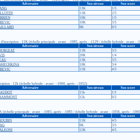
Adversaire
Son niveau
Son score
UANG
13K
1/5
UILLOTIN
11K
2/5
DERRIEN
10K
1/5
AREVIC
10K
3/5
GAILLARD
9K
0/5
nscription : 11K (échelle principale : avant : -1085, après : -1129 / échelle hybride : avant : -
Adversaire
Son niveau
Son score
BOURGEAT
11K
5/5
VIS
20K
1/4
MEAU
13K
3/5
USHECHKINA
10K
3/4
AREVIC
11K
4/5
iption : 12k (échelle hybride : avant : -1060, après : -1052)
Adversaire
Son niveau
Son score
CLAUDOT
11k
1/1
 GRAMMONT
12k
0/2
échelle principale : avant : -1083, après : -1085 / échelle hybride : avant : -1056, après : -106
Adversaire
Son niveau
Son score
 ROUBIN
11K
4/5
SAG
9K
3/5
TALEONI
12K
4/5