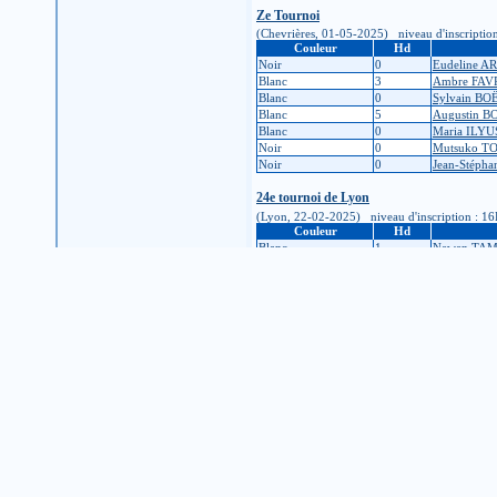
Ze Tournoi
(Chevrières, 01-05-2025) niveau d'inscription :
Couleur
Hd
Noir
0
Eudeline 
Blanc
3
Ambre FAV
Blanc
0
Sylvain B
Blanc
5
Augustin 
Blanc
0
Maria ILY
Noir
0
Mutsuko 
Noir
0
Jean-Stéph
24e tournoi de Lyon
(Lyon, 22-02-2025) niveau d'inscription : 16K (
Couleur
Hd
Blanc
1
Newen TA
Noir
2
Geoffrey 
Blanc
0
Françoise
Noir
0
Victor DA
Noir
2
Anthony 
Championnat du club Le Go Gaga de Sain
(Saint-Étienne, 11-01-2025) niveau d'inscriptio
Couleur
Hd
Blanc
0
Gael MON
28e Congrès Auvergnat de Go
(Saint-Genès-Champanelle, 05-10-2024) niveau d
Couleur
Hd
Noir
0
Soline AL
Blanc
1
Johan MEJI