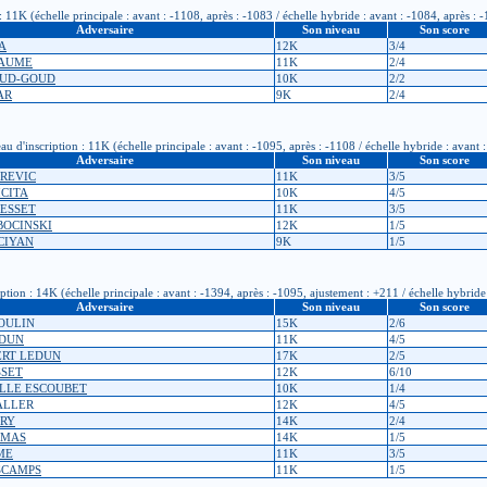
1K (échelle principale : avant : -1108, après : -1083 / échelle hybride : avant : -1084, après : 
Adversaire
Son niveau
Son score
VA
12K
3/4
LAUME
11K
2/4
AUD-GOUD
10K
2/2
AR
9K
2/4
'inscription : 11K (échelle principale : avant : -1095, après : -1108 / échelle hybride : avant :
Adversaire
Son niveau
Son score
AREVIC
11K
3/5
ICITA
10K
4/5
BESSET
11K
3/5
OBOCINSKI
12K
1/5
CIYAN
9K
1/5
on : 14K (échelle principale : avant : -1394, après : -1095, ajustement : +211 / échelle hybride 
Adversaire
Son niveau
Son score
OULIN
15K
2/6
EDUN
11K
4/5
BERT LEDUN
17K
2/5
SSET
12K
6/10
IELLE ESCOUBET
10K
1/4
ALLER
12K
4/5
NRY
14K
2/4
OMAS
14K
1/5
ME
11K
3/5
ESCAMPS
11K
1/5