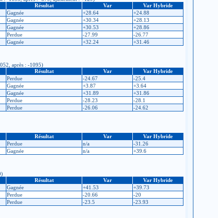
Résultat
Var
Var Hybride
Gagnée
+28.64
+24.88
Gagnée
+30.34
+28.13
Gagnée
+30.53
+28.86
Perdue
-27.99
-26.77
Gagnée
+32.24
+31.46
1052, après : -1095)
Résultat
Var
Var Hybride
Perdue
-24.67
-25.4
Gagnée
+3.87
+3.64
Gagnée
+31.89
+31.86
Perdue
-28.23
-28.1
Perdue
-26.06
-24.62
Résultat
Var
Var Hybride
Perdue
n/a
-31.26
Gagnée
n/a
+39.6
0)
Résultat
Var
Var Hybride
Gagnée
+41.53
+39.73
Perdue
-20.66
-20
Perdue
-23.5
-23.93