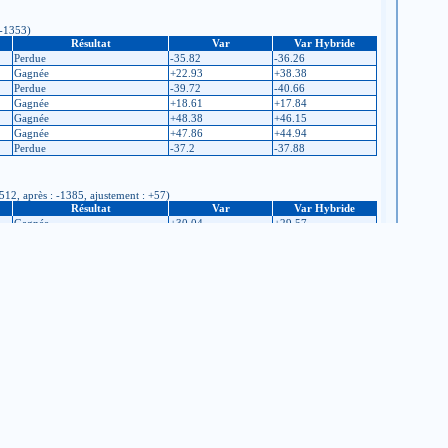
 -1353)
Résultat
Var
Var Hybride
Perdue
-35.82
-36.26
Gagnée
+22.93
+38.38
Perdue
-39.72
-40.66
Gagnée
+18.61
+17.84
Gagnée
+48.38
+46.15
Gagnée
+47.86
+44.94
Perdue
-37.2
-37.88
1512, après : -1385, ajustement : +57)
Résultat
Var
Var Hybride
Gagnée
+30.04
+29.57
Perdue
-24.27
-22.45
Gagnée
+43.39
+38.89
Gagnée
+46.75
+46.85
Perdue
-22.83
-23
s : -1512)
Résultat
Var
Var Hybride
Perdue
-11.48
-11.43
 -1655, après : -1501)
Résultat
Var
Var Hybride
Gagnée
+54.34
+53.24
Gagnée
+40.85
+41.02