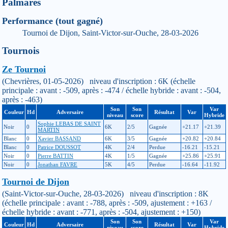
Palmarès
Performance (tout gagné)
Tournoi de Dijon, Saint-Victor-sur-Ouche, 28-03-2026
Tournois
Ze Tournoi
(Chevrières, 01-05-2026) niveau d'inscription : 6K (échelle
principale : avant : -509, après : -474 / échelle hybride : avant : -504,
après : -463)
Son
Son
Var
Couleur
Hd
Adversaire
Résultat
Var
niveau
score
Hybride
Sophie LEBAS DE SAINT
Noir
0
6K
2/5
Gagnée
+21.17
+21.39
MARTIN
Blanc
0
Xavier BASSAND
6K
3/5
Gagnée
+20.82
+20.84
Blanc
0
Patrice DOUSSOT
4K
2/4
Perdue
-16.21
-15.21
Noir
0
Pierre BATTIN
4K
1/5
Gagnée
+25.86
+25.91
Noir
0
Jonathan FAVRE
5K
4/5
Perdue
-16.64
-11.92
Tournoi de Dijon
(Saint-Victor-sur-Ouche, 28-03-2026) niveau d'inscription : 8K
(échelle principale : avant : -788, après : -509, ajustement : +163 /
échelle hybride : avant : -771, après : -504, ajustement : +150)
Son
Son
Var
Couleur
Hd
Adversaire
Résultat
Var
niveau
score
Hybride