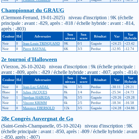
Championnat du GRAUG
(Clermont-Ferrand, 19-01-2025) niveau d'inscription : 9K (échelle
principale : avant : -829, après : -818 / échelle hybride : avant : -814,
après : -803)
Son
Son
Var
Couleur
Hd
Adversaire
Résultat
Var
niveau
score
Hybride
Noir
0
Jean-Louis TRINQUAND
9K
0/1
Gagnée
+24.25
+23.42
Noir
0
Pierre RAYNAL
6K
3/3
Perdue
-12.95
-12.74
2e tournoi d'Halloween
(Vierzon, 26-10-2024) niveau d'inscription : 9k (échelle principale :
avant : -809, après : -829 / échelle hybride : avant : -807, après : -814)
Son
Son
Var
Couleur
Hd
Adversaire
Résultat
Var
niveau
score
Hybride
Noir
0
Jean-Luc GADAL
9k
3/5
Perdue
-30.11
-29.21
Blanc
0
Julien JACQUES
8k
1/4
Perdue
-25.34
-24.73
Noir
1
Stephan HABUDA
9k
3/5
Gagnée
+29.26
+29.28
Noir
1
Vincent KRIMM
6k
2/5
Perdue
-18.34
-16.58
Noir
0
Maxence EBERSOLD
12k
3/5
Gagnée
+24.28
+34.86
28e Congrès Auvergnat de Go
(Saint-Genès-Champanelle, 05-10-2024) niveau d'inscription : 9K
(échelle principale : avant : -850, après : -809 / échelle hybride : avant
: -850, après : -807)