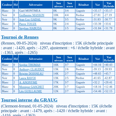
Son
Son
Var
Couleur
Hd
Adversaire
Résultat
Var
niveau
score
Hybride
Blanc
0
Gael MONTMEA
8K
3/4
Gagnée
+35.17
+35.17
Noir
0
Guillaume MASSON
10K
4/4
Perdue
-27.81
-27.19
Noir
0
Jean-Luc GADAL
9K
3/5
Perdue
-31.83
-30.77
Blanc
0
Pierre TOUZE
9K
2/4
Gagnée
+33.39
+33.6
Blanc
0
Stephan HABUDA
8K
1/5
Gagnée
+31.84
+31.79
Tournoi de Rennes
(Rennes, 09-05-2024) niveau d'inscription : 15K (échelle principale
: avant : -1420, après : -1297, ajustement : +6 / échelle hybride : avant
: -1363, après : -1265)
Son
Son
Var
Couleur
Hd
Adversaire
Résultat
Var
niveau
score
Hybride
Blanc
0
Sophie THOMAS
16K
3/7
Gagnée
+44.16
+40.43
Noir
0
Anthony CLAUDOT
13K
2/6
Perdue
-39.13
-39.93
Blanc
0
Brigitte DOISNEAU
14K
2/7
Gagnée
+48.65
+45.7
Noir
0
Laura RAVOI
13K
2/5
Perdue
-41.65
-42.87
Blanc
2
A. ANONYME
17K
3/7
Gagnée
+32.2
+29.41
Blanc
6
Monique GASCHET
20K
1/7
Gagnée
+18.16
+12.46
Blanc
0
Léo GUILLAUME
12K
2/7
Gagnée
+54.46
+52.15
Tournoi interne du GRAUG
(Clermont-ferrand, 01-05-2024) niveau d'inscription : 15K (échelle
principale : avant : -1479, après : -1420 / échelle hybride : avant :
-1416, après : -1363)