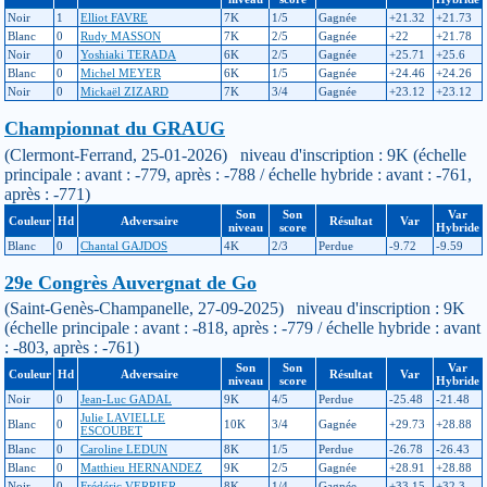
Noir
1
Elliot FAVRE
7K
1/5
Gagnée
+21.32
+21.73
Blanc
0
Rudy MASSON
7K
2/5
Gagnée
+22
+21.78
Noir
0
Yoshiaki TERADA
6K
2/5
Gagnée
+25.71
+25.6
Blanc
0
Michel MEYER
6K
1/5
Gagnée
+24.46
+24.26
Noir
0
Mickaël ZIZARD
7K
3/4
Gagnée
+23.12
+23.12
Championnat du GRAUG
(Clermont-Ferrand, 25-01-2026) niveau d'inscription : 9K (échelle
principale : avant : -779, après : -788 / échelle hybride : avant : -761,
après : -771)
Son
Son
Var
Couleur
Hd
Adversaire
Résultat
Var
niveau
score
Hybride
Blanc
0
Chantal GAJDOS
4K
2/3
Perdue
-9.72
-9.59
29e Congrès Auvergnat de Go
(Saint-Genès-Champanelle, 27-09-2025) niveau d'inscription : 9K
(échelle principale : avant : -818, après : -779 / échelle hybride : avant
: -803, après : -761)
Son
Son
Var
Couleur
Hd
Adversaire
Résultat
Var
niveau
score
Hybride
Noir
0
Jean-Luc GADAL
9K
4/5
Perdue
-25.48
-21.48
Julie LAVIELLE
Blanc
0
10K
3/4
Gagnée
+29.73
+28.88
ESCOUBET
Blanc
0
Caroline LEDUN
8K
1/5
Perdue
-26.78
-26.43
Blanc
0
Matthieu HERNANDEZ
9K
2/5
Gagnée
+28.91
+28.88
Noir
0
Frédéric VERRIER
8K
1/4
Gagnée
+33.15
+32.3