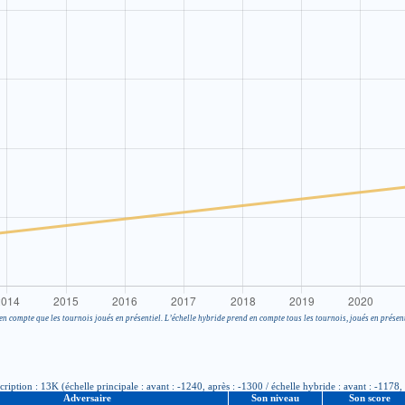
en compte que les tournois joués en présentiel. L’échelle hybride prend en compte tous les tournois, joués en présent
tion : 13K (échelle principale : avant : -1240, après : -1300 / échelle hybride : avant : -1178, 
Adversaire
Son niveau
Son score