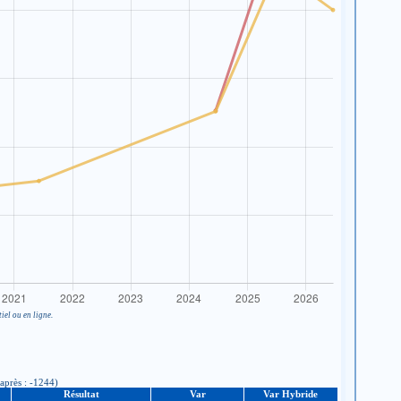
iel ou en ligne.
après : -1244)
Résultat
Var
Var Hybride