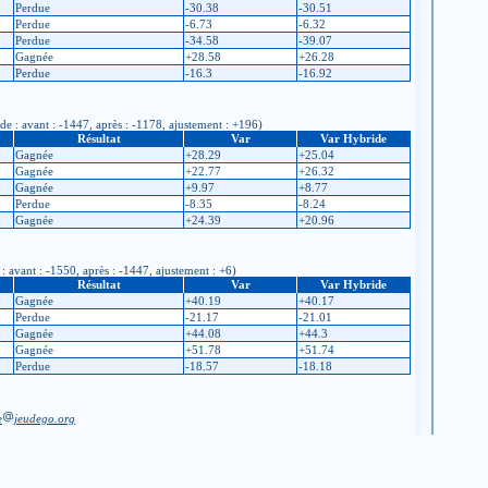
Perdue
-30.38
-30.51
Perdue
-6.73
-6.32
Perdue
-34.58
-39.07
Gagnée
+28.58
+26.28
Perdue
-16.3
-16.92
e : avant : -1447, après : -1178, ajustement : +196)
Résultat
Var
Var Hybride
Gagnée
+28.29
+25.04
Gagnée
+22.77
+26.32
Gagnée
+9.97
+8.77
Perdue
-8.35
-8.24
Gagnée
+24.39
+20.96
 avant : -1550, après : -1447, ajustement : +6)
Résultat
Var
Var Hybride
Gagnée
+40.19
+40.17
Perdue
-21.17
-21.01
Gagnée
+44.08
+44.3
Gagnée
+51.78
+51.74
Perdue
-18.57
-18.18
e
jeudego.org
 code du club)
Retour