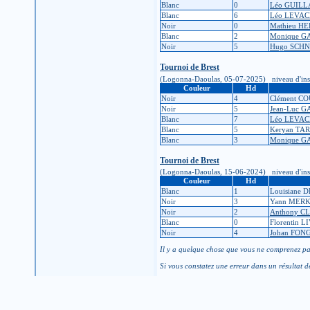
Blanc
0
Léo GUIL
Blanc
6
Léo LEVA
Noir
0
Mathieu H
Blanc
2
Monique G
Noir
5
Hugo SCH
Tournoi de Brest
(Logonna-Daoulas, 05-07-2025) niveau d'inscrip
Couleur
Hd
Noir
4
Clément C
Noir
5
Jean-Luc 
Blanc
7
Léo LEVA
Blanc
5
Keryan TA
Blanc
3
Monique G
Tournoi de Brest
(Logonna-Daoulas, 15-06-2024) niveau d'inscrip
Couleur
Hd
Blanc
1
Louisiane
Noir
3
Yann MER
Noir
2
Anthony 
Blanc
0
Florentin 
Noir
4
Johan FON
Il y a quelque chose que vous ne comprenez pas
Si vous constatez une erreur dans un résultat d
Pour modifier vos informations personnelles, co