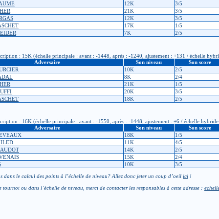
LAUME
12K
3/5
CHER
21K
3/5
ERGAS
12K
3/5
ASCHET
17K
1/5
NEIDER
7K
2/5
tion : 15K (échelle principale : avant : -1448, après : -1240, ajustement : +131 / échelle hybrid
Adversaire
Son niveau
Son score
OURCIER
10K
2/5
GADAL
8K
2/4
CHER
21K
1/5
RUFFI
20K
3/5
ASCHET
18K
2/5
tion : 16K (échelle principale : avant : -1550, après : -1448, ajustement : +6 / échelle hybride :
Adversaire
Son niveau
Son score
 DEVEAUX
18K
1/5
KILED
11K
4/5
CLAUDOT
14K
2/5
LIVENAIS
15K
2/4
G
10K
3/5
 dans le calcul des points à l’échelle de niveau? Allez donc jeter un coup d’oeil
ici
!
e tournoi ou dans l’échelle de niveau, merci de contacter les responsables à cette adresse :
echell
ntactez le responsable licences de votre club :
licence-XXX
jeudego.org
(remplacer XXX par le