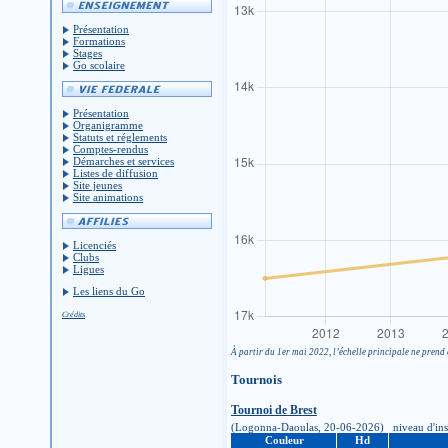
Présentation
Formations
Stages
Go scolaire
Présentation
Organigramme
Statuts et réglements
Comptes-rendus
Démarches et services
Listes de diffusion
Site jeunes
Site animations
Licenciés
Clubs
Ligues
Les liens du Go
Crédits
À partir du 1er mai 2022, l’échelle principale ne prend 
Tournois
Tournoi de Brest
(Logonna-Daoulas, 20-06-2026) niveau d'inscrip
Couleur
Hd