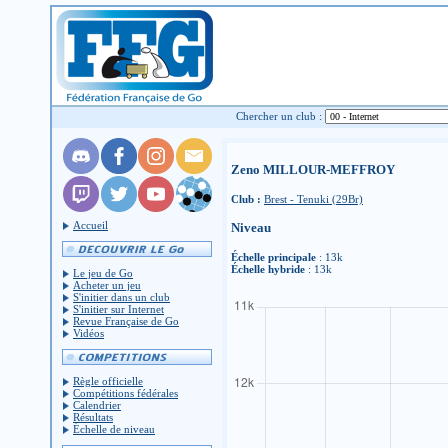
Chercher un club :
Zeno MILLOUR-MEFFROY
Club :
Brest - Tenuki (29Br)
Accueil
Niveau
Échelle principale
: 13k
Échelle hybride
: 13k
Le jeu de Go
Acheter un jeu
S'initier dans un club
S'initier sur Internet
Revue Française de Go
Vidéos
Règle officielle
Compétitions fédérales
Calendrier
Résultats
Échelle de niveau