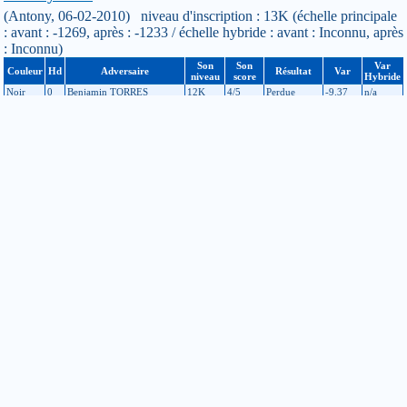
(Antony, 06-02-2010) niveau d'inscription : 13K (échelle principale
: avant : -1269, après : -1233 / échelle hybride : avant : Inconnu, après
: Inconnu)
Son
Son
Var
Couleur
Hd
Adversaire
Résultat
Var
niveau
score
Hybride
Noir
0
Benjamin TORRES
12K
4/5
Perdue
-9.37
n/a
Blanc
0
Marc GIANI
14K
3/5
Gagnée
+24.76
n/a
Noir
0
Jeremie FONTAINE
14K
3/5
Gagnée
+20.94
n/a
Blanc
0
Jérémy JASLIER
13K
2/5
Gagnée
+19.19
n/a
Noir
0
Augustin NOIR
11K
2/5
Perdue
-19.24
n/a
Tournoi d'Epitanime
(Epita - Le Kremlin-Bicêtre, 23-01-2010) niveau d'inscription : 14K
(échelle principale : avant : -1320, après : -1269 / échelle hybride :
avant : Inconnu, après : Inconnu)
Son
Son
Var
Couleur
Hd
Adversaire
Résultat
Var
niveau
score
Hybride
Blanc
0
Christophe RAVERDY
15K
1/5
Gagnée
+11.4
n/a
Noir
0
Herve LE MAITRE
12K
2/4
Perdue
-13.94
n/a
Blanc
0
Yann MERKILED
14K
2/3
Gagnée
+32.89
n/a
Blanc
1
Joséphine BARTHEL
16K
2/5
Gagnée
+13.1
n/a
Blanc
8
Jean Baptiste BORNET
20K
0/5
Gagnée
+8.09
n/a
4ème Tournoi de l'Observatoire du Solstice
(Paris, 05-12-2009) niveau d'inscription : 15K (échelle principale :