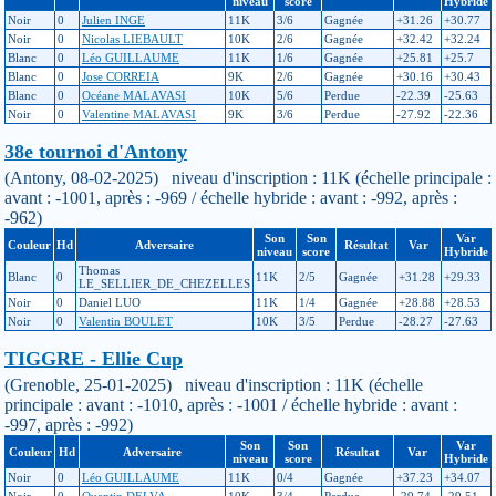
niveau
score
Hybride
Noir
0
Julien INGE
11K
3/6
Gagnée
+31.26
+30.77
Noir
0
Nicolas LIEBAULT
10K
2/6
Gagnée
+32.42
+32.24
Blanc
0
Léo GUILLAUME
11K
1/6
Gagnée
+25.81
+25.7
Blanc
0
Jose CORREIA
9K
2/6
Gagnée
+30.16
+30.43
Blanc
0
Océane MALAVASI
10K
5/6
Perdue
-22.39
-25.63
Noir
0
Valentine MALAVASI
9K
3/6
Perdue
-27.92
-22.36
38e tournoi d'Antony
(Antony, 08-02-2025) niveau d'inscription : 11K (échelle principale :
avant : -1001, après : -969 / échelle hybride : avant : -992, après :
-962)
Son
Son
Var
Couleur
Hd
Adversaire
Résultat
Var
niveau
score
Hybride
Thomas
Blanc
0
11K
2/5
Gagnée
+31.28
+29.33
LE_SELLIER_DE_CHEZELLES
Noir
0
Daniel LUO
11K
1/4
Gagnée
+28.88
+28.53
Noir
0
Valentin BOULET
10K
3/5
Perdue
-28.27
-27.63
TIGGRE - Ellie Cup
(Grenoble, 25-01-2025) niveau d'inscription : 11K (échelle
principale : avant : -1010, après : -1001 / échelle hybride : avant :
-997, après : -992)
Son
Son
Var
Couleur
Hd
Adversaire
Résultat
Var
niveau
score
Hybride
Noir
0
Léo GUILLAUME
11K
0/4
Gagnée
+37.23
+34.07
Noir
0
Quentin DELVA
10K
3/4
Perdue
-29.74
-29.51