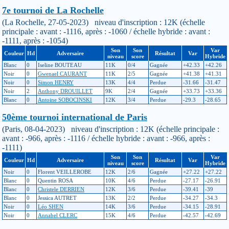
7e tournoi de La Rochelle
(La Rochelle, 27-05-2023) niveau d'inscription : 12K (échelle
principale : avant : -1116, après : -1060 / échelle hybride : avant :
-1111, après : -1054)
Son
Son
Var
Couleur
Hd
Adversaire
Résultat
Var
niveau
score
Hybride
Blanc
0
Iseline BOUTEAU
11K
0/4
Gagnée
+42.33
+42.26
Noir
0
Gwenael CAURANT
11K
2/5
Gagnée
+41.38
+41.31
Noir
0
Simon HENRY
13K
4/4
Perdue
-31.66
-31.47
Noir
2
Anthony DROUILLET
9K
2/4
Gagnée
+33.73
+33.36
Blanc
0
Antoine SOBOCINSKI
12K
3/4
Perdue
-29.3
-28.65
50ème tournoi international de Paris
(Paris, 08-04-2023) niveau d'inscription : 12K (échelle principale :
avant : -966, après : -1116 / échelle hybride : avant : -966, après :
-1111)
Son
Son
Var
Couleur
Hd
Adversaire
Résultat
Var
niveau
score
Hybride
Noir
0
Florent VEILLEROBE
12K
2/6
Gagnée
+27.22
+27.22
Blanc
0
Quentin ROSA
10K
4/6
Perdue
-27.17
-26.91
Blanc
0
Christele DERRIEN
12K
3/6
Perdue
-39.41
-39
Blanc
0
Jessica AUTRET
13K
2/2
Perdue
-34.27
-34.3
Noir
0
Léo SHEN
14K
3/6
Perdue
-34.15
-28.91
Noir
0
Annabel CLERC
15K
4/6
Perdue
-42.57
-42.69