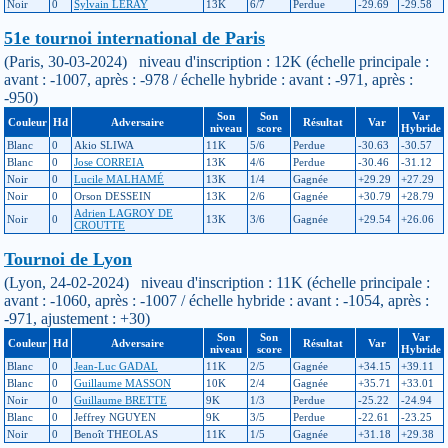
Noir
0
Sylvain LERAY
13K
6/7
Perdue
-29.69
-29.58
51e tournoi international de Paris
(Paris, 30-03-2024) niveau d'inscription : 12K (échelle principale :
avant : -1007, après : -978 / échelle hybride : avant : -971, après :
-950)
Son
Son
Var
Couleur
Hd
Adversaire
Résultat
Var
niveau
score
Hybride
Blanc
0
Akio SLIWA
11K
5/6
Perdue
-30.63
-30.57
Blanc
0
Jose CORREIA
13K
4/6
Perdue
-30.46
-31.12
Noir
0
Lucile MALHAMÉ
13K
1/4
Gagnée
+29.29
+27.29
Noir
0
Orson DESSEIN
13K
2/6
Gagnée
+30.79
+28.79
Adrien LAGROY DE
Noir
0
13K
3/6
Gagnée
+29.54
+26.06
CROUTTE
Tournoi de Lyon
(Lyon, 24-02-2024) niveau d'inscription : 11K (échelle principale :
avant : -1060, après : -1007 / échelle hybride : avant : -1054, après :
-971, ajustement : +30)
Son
Son
Var
Couleur
Hd
Adversaire
Résultat
Var
niveau
score
Hybride
Blanc
0
Jean-Luc GADAL
11K
2/5
Gagnée
+34.15
+39.11
Blanc
0
Guillaume MASSON
10K
2/4
Gagnée
+35.71
+33.01
Noir
0
Guillaume BRETTE
9K
1/3
Perdue
-25.22
-24.94
Blanc
0
Jeffrey NGUYEN
9K
3/5
Perdue
-22.61
-23.25
Noir
0
Benoît THEOLAS
11K
1/5
Gagnée
+31.18
+29.38