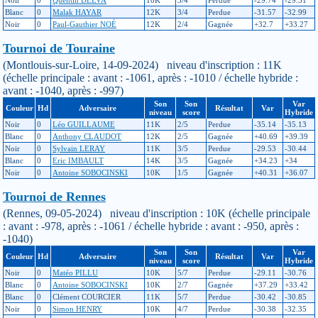
Blanc
0
Malak HAYAR
12K
3/4
Perdue
-31.57
-32.99
Noir
0
Paul-Gauthier NOÉ
12K
2/4
Gagnée
+32.7
+33.27
Tournoi de Touraine
(Montlouis-sur-Loire, 14-09-2024) niveau d'inscription : 11K
(échelle principale : avant : -1061, après : -1010 / échelle hybride :
avant : -1040, après : -997)
Son
Son
Var
Couleur
Hd
Adversaire
Résultat
Var
niveau
score
Hybride
Noir
0
Léo GUILLAUME
11K
2/5
Perdue
-35.14
-35.13
Blanc
0
Anthony CLAUDOT
12K
2/5
Gagnée
+40.69
+39.39
Noir
0
Sylvain LERAY
11K
3/5
Perdue
-29.53
-30.44
Blanc
0
Eric IMBAULT
14K
3/5
Gagnée
+34.23
+34
Noir
0
Antoine SOBOCINSKI
10K
1/5
Gagnée
+40.31
+36.07
Tournoi de Rennes
(Rennes, 09-05-2024) niveau d'inscription : 10K (échelle principale
: avant : -978, après : -1061 / échelle hybride : avant : -950, après :
-1040)
Son
Son
Var
Couleur
Hd
Adversaire
Résultat
Var
niveau
score
Hybride
Noir
0
Matéo PILLU
10K
5/7
Perdue
-29.11
-30.76
Blanc
0
Antoine SOBOCINSKI
10K
2/7
Gagnée
+37.29
+33.42
Blanc
0
Clément COURCIER
11K
5/7
Perdue
-30.42
-30.85
Noir
0
Simon HENRY
10K
4/7
Perdue
-30.38
-32.35