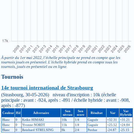
À partir du 1er mai 2022, l’échelle principale ne prend en compte que les
tournois joués en présentiel. L’échelle hybride prend en compte tous les
tournois, joués en présentiel ou en ligne.
Tournois
14e tournoi international de Strasbourg
(Strasbourg, 30-05-2026) niveau d'inscription : 10k (échelle
principale : avant : -924, après : -891 / échelle hybride : avant : -908,
après : -877)
Son
Son
Var
Couleur
Hd
Adversaire
Résultat
Var
niveau
score
Hybride
Blanc
0
Keiko HIMAKI
10k
1/4
Gagnée
+32.31
+31.21
Blanc
0
Yvonne NORDT
11k
1/4
Gagnée
+25.52
+24.84
Blanc
0
Reinhard STRELSING
8k
2/4
Perdue
-24.87
-25.15