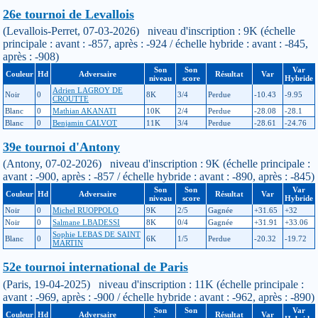
26e tournoi de Levallois
(Levallois-Perret, 07-03-2026) niveau d'inscription : 9K (échelle
principale : avant : -857, après : -924 / échelle hybride : avant : -845,
après : -908)
Son
Son
Var
Couleur
Hd
Adversaire
Résultat
Var
niveau
score
Hybride
Adrien LAGROY DE
Noir
0
8K
3/4
Perdue
-10.43
-9.95
CROUTTE
Blanc
0
Mathian AKANATI
10K
2/4
Perdue
-28.08
-28.1
Blanc
0
Benjamin CALVOT
11K
3/4
Perdue
-28.61
-24.76
39e tournoi d'Antony
(Antony, 07-02-2026) niveau d'inscription : 9K (échelle principale :
avant : -900, après : -857 / échelle hybride : avant : -890, après : -845)
Son
Son
Var
Couleur
Hd
Adversaire
Résultat
Var
niveau
score
Hybride
Noir
0
Michel RUOPPOLO
9K
2/5
Gagnée
+31.65
+32
Noir
0
Salmane LBADESSI
8K
0/4
Gagnée
+31.91
+33.06
Sophie LEBAS DE SAINT
Blanc
0
6K
1/5
Perdue
-20.32
-19.72
MARTIN
52e tournoi international de Paris
(Paris, 19-04-2025) niveau d'inscription : 11K (échelle principale :
avant : -969, après : -900 / échelle hybride : avant : -962, après : -890)
Son
Son
Var
Couleur
Hd
Adversaire
Résultat
Var