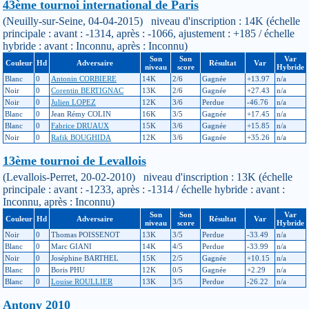
43ème tournoi international de Paris
(Neuilly-sur-Seine, 04-04-2015) niveau d'inscription : 14K (échelle
principale : avant : -1314, après : -1066, ajustement : +185 / échelle
hybride : avant : Inconnu, après : Inconnu)
Son
Son
Var
Couleur
Hd
Adversaire
Résultat
Var
niveau
score
Hybride
Blanc
0
Antonin CORBIERE
14K
2/6
Gagnée
+13.97
n/a
Noir
0
Corentin BERTIGNAC
13K
2/6
Gagnée
+27.43
n/a
Noir
0
Julien LOPEZ
12K
3/6
Perdue
-46.76
n/a
Blanc
0
Jean Rémy COLIN
16K
3/5
Gagnée
+17.45
n/a
Blanc
0
Fabrice DRUAUX
15K
3/6
Gagnée
+15.85
n/a
Noir
0
Rafik BOUGHIDA
12K
3/6
Gagnée
+35.26
n/a
13ème tournoi de Levallois
(Levallois-Perret, 20-02-2010) niveau d'inscription : 13K (échelle
principale : avant : -1233, après : -1314 / échelle hybride : avant :
Inconnu, après : Inconnu)
Son
Son
Var
Couleur
Hd
Adversaire
Résultat
Var
niveau
score
Hybride
Noir
0
Thomas POISSENOT
13K
3/5
Perdue
-33.49
n/a
Blanc
0
Marc GIANI
14K
4/5
Perdue
-33.99
n/a
Noir
0
Joséphine BARTHEL
15K
2/5
Gagnée
+10.15
n/a
Blanc
0
Boris PHU
12K
0/5
Gagnée
+2.29
n/a
Blanc
0
Louise ROULLIER
13K
3/5
Perdue
-26.22
n/a
Antony 2010