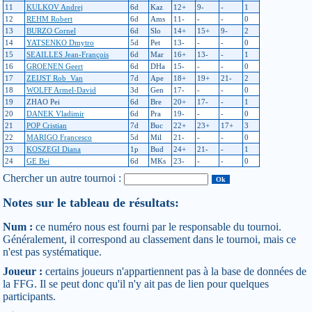
11
KULKOV Andrej
6d
Kaz
12+
9-
-
1
12
REHM Robert
6d
Ams
11-
-
-
0
13
BURZO Cornel
6d
Slo
14+
15+
9-
2
14
YATSENKO Dmytro
5d
Pet
13-
-
-
0
15
SEAILLES Jean-François
6d
Mar
16+
13-
-
1
16
GROENEN Geert
6d
DHa
15-
-
-
0
17
ZEIJST Rob_Van
7d
Ape
18+
19+
21-
2
18
WOLFF Armel-David
3d
Gen
17-
-
-
0
19
ZHAO Pei
6d
Bre
20+
17-
-
1
20
DANEK Vladimir
6d
Pra
19-
-
-
0
21
POP Cristian
7d
Buc
22+
23+
17+
3
22
MARIGO Francesco
5d
Mil
21-
-
-
0
23
KOSZEGI Diana
1p
Bud
24+
21-
-
1
24
GE Bei
6d
MKs
23-
-
-
0
Chercher un autre tournoi :
Notes sur le tableau de résultats:
Num :
ce numéro nous est fourni par le responsable du tournoi.
Généralement, il correspond au classement dans le tournoi, mais ce
n'est pas systématique.
Joueur :
certains joueurs n'appartiennent pas à la base de données de
la FFG. Il se peut donc qu'il n'y ait pas de lien pour quelques
participants.