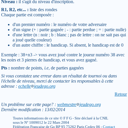
Niveau :
il s'agit du niveau d'inscription.
R1, R2, etc... :
liste des rondes
Chaque partie est composée :
d'un premier numéro : le numéro de votre adversaire
d'un signe (+ : partie gagnée ; - : partie perdue ; = : partie nulle)
d'une lettre (n : noir ; b : blanc ; pas de lettre : on ne sait pas qui
a joué quelle couleur)
d'un autre chiffre : le handicap. Si absent, le handicap est de 0
Exemple : 38+n3 -> vous avez joué contre le joueur numéro 38 avec
les noirs et 3 pierres de handicap, et vous avez gagné.
Pts :
nombre de points,
i.e
, de parties gagnées
Si vous constatez une erreur dans un résultat de tournoi ou dans
l'échelle de niveau, merci de contacter les responsables à cette
adresse :
echelle
jeudego.org
Retour
Un problème sur cette page? :
webmestre
jeudego.org
Dernière modification : 13/02/2014
Toutes informations de ce site © F F G - Site déclaré à la CNIL
sous le N° 1009012 le 22 Mars 2004
Fédération Française de Go BP 95 75262 Paris Cedex 06 -
Contact