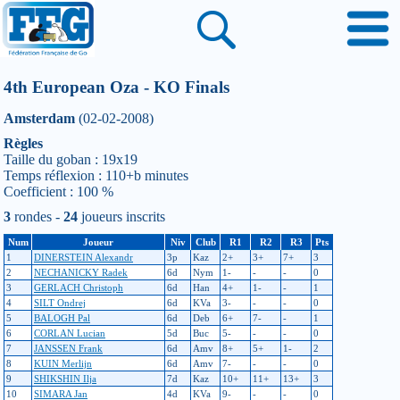
4th European Oza - KO Finals
Amsterdam
(02-02-2008)
Règles
Taille du goban : 19x19
Temps réflexion : 110+b minutes
Coefficient : 100 %
3
rondes -
24
joueurs inscrits
Num
Joueur
Niv
Club
R1
R2
R3
Pts
1
DINERSTEIN Alexandr
3p
Kaz
2+
3+
7+
3
2
NECHANICKY Radek
6d
Nym
1-
-
-
0
3
GERLACH Christoph
6d
Han
4+
1-
-
1
4
SILT Ondrej
6d
KVa
3-
-
-
0
5
BALOGH Pal
6d
Deb
6+
7-
-
1
6
CORLAN Lucian
5d
Buc
5-
-
-
0
7
JANSSEN Frank
6d
Amv
8+
5+
1-
2
8
KUIN Merlijn
6d
Amv
7-
-
-
0
9
SHIKSHIN Ilja
7d
Kaz
10+
11+
13+
3
10
SIMARA Jan
4d
KVa
9-
-
-
0