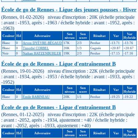
École de go de Rennes - Ligue des jeunes pousses - Hiver
(Rennes, 01-02-2026) niveau d'inscription : 20K (échelle principale
: avant : -1953, après : -1963 / échelle hybride : avant : -1952, après :
-1963)
Son
Son
Var
Couleur
Hd
Adversaire
Résultat
Var
niveau
score
Hybride
Blanc
0
Arven DYÈVRE-BÉGAUD
17K
2/3
Perdue
-13.71
-13.76
Blanc
0
Timothé CORBEL
20K
1/3
Gagnée
+20.87
+20.67
Noir
0
Nathan HATZENBUHLER
19K
2/3
Perdue
-17.15
-17.16
École de go de Rennes - Ligue d'entraînement B
(Rennes, 19-01-2026) niveau d'inscription : 22K (échelle principale
: avant : -1934, après : -1953 / échelle hybride : avant : -1933, après :
-1952)
Son
Son
Var
Couleur
Hd
Adversaire
Résultat
Var
niveau
score
Hybride
Blanc
0
Émile RABINEAU
20K
1/1
Perdue
-19.25
-19.22
École de go de Rennes - Ligue d'entraînement B
(Rennes, 01-12-2025) niveau d'inscription : 22K (échelle principale
: avant : -2052, après : -1934, ajustement : +40 / échelle hybride :
avant : -2052, après : -1933, ajustement : +40)
Son
Son
Var
Couleur
Hd
Adversaire
Résultat
Var
niveau
score
Hybride