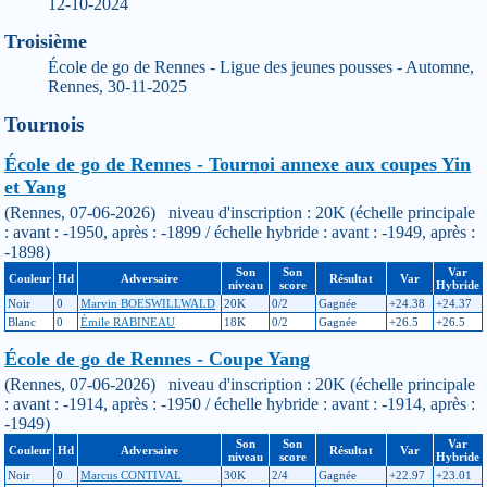
12-10-2024
Troisième
École de go de Rennes - Ligue des jeunes pousses - Automne,
Rennes, 30-11-2025
Tournois
École de go de Rennes - Tournoi annexe aux coupes Yin
et Yang
(Rennes, 07-06-2026) niveau d'inscription : 20K (échelle principale
: avant : -1950, après : -1899 / échelle hybride : avant : -1949, après :
-1898)
Son
Son
Var
Couleur
Hd
Adversaire
Résultat
Var
niveau
score
Hybride
Noir
0
Marvin BOESWILLWALD
20K
0/2
Gagnée
+24.38
+24.37
Blanc
0
Émile RABINEAU
18K
0/2
Gagnée
+26.5
+26.5
École de go de Rennes - Coupe Yang
(Rennes, 07-06-2026) niveau d'inscription : 20K (échelle principale
: avant : -1914, après : -1950 / échelle hybride : avant : -1914, après :
-1949)
Son
Son
Var
Couleur
Hd
Adversaire
Résultat
Var
niveau
score
Hybride
Noir
0
Marcus CONTIVAL
30K
2/4
Gagnée
+22.97
+23.01