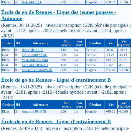
Blanc
5
Kyle MARCQ
23K
0/1
Gagnée
+78.53
+78.56
École de go de Rennes - Ligue des jeunes pousses -
Automne
(Rennes, 30-11-2025) niveau d'inscription : 22K (échelle principale :
avant : -2112, après : -2052 / échelle hybride : avant : -2114, après :
-2052)
Son
Son
Var
Couleur
Hd
Adversaire
Résultat
Var
niveau
score
Hybride
Blanc
0
Basile HUBERT
14K
4/5
Perdue
-19.6
-19.48
Noir
0
Émile RABINEAU
20K
2/5
Perdue
-44.28
-44.14
Blanc
0
Yoan BALAC KIM
23K
0/5
Gagnée
+59.01
+59.2
Noir
0
Eliot MAINFROID
10K
5/5
Perdue
-9.62
-8.1
Blanc
0
Maximilien SIMPSON
20K
2/5
Gagnée
+74.79
+74.76
École de go de Rennes - Ligue d'entraînement B
(Rennes, 10-11-2025) niveau d'inscription : 22K (échelle principale :
avant : -2181, après : -2112 / échelle hybride : avant : -2182, après :
-2114)
Son
Son
Var
Couleur
Hd
Adversaire
Résultat
Var
niveau
score
Hybride
Blanc
3
Augustin RUBINI
25K
0/1
Gagnée
+68.05
+68.06
École de go de Rennes - Ligue d'entraînement B
(Rennes, 22-09-2025) niveau d'inscription : 23K (échelle principale