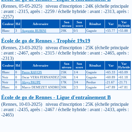
(Rennes, 05-05-2025) niveau d'inscription : 24K (échelle principale
: avant : -2315, après : -2259 / échelle hybride : avant : -2313, après :
-2257)
Son
Son
Var
Couleur
Hd
Adversaire
Résultat
Var
niveau
score
Hybride
Blanc
3
Augustin RUBINI
29K
0/1
Gagnée
+55.77
+55.88
École de go de Rennes - Trophée 19x19
(Rennes, 23-03-2025) niveau d'inscription : 25K (échelle principale
: avant : -2467, après : -2315 / échelle hybride : avant : -2465, après :
-2313)
Son
Son
Var
Couleur
Hd
Adversaire
Résultat
Var
niveau
score
Hybride
Blanc
0
Pierre RAVON
25K
1/4
Gagnée
+65.33
+65.09
Noir
0
Oscar VERA FERNANDEZ
26K
1/4
Gagnée
+60.89
+61.18
Noir
0
Aloys PAUPE
17K
3/4
Perdue
-21.67
-21.71
Blanc
0
Marco DEMEZET ANDRO
30K
2/3
Gagnée
+47.89
+47.81
École de go de Rennes - Ligue d'entraînement B
(Rennes, 10-03-2025) niveau d'inscription : 25K (échelle principale
: avant : -2435, après : -2467 / échelle hybride : avant : -2433, après :
-2465)
Son
Son
Var
Couleur
Hd
Adversaire
Résultat
Var
niveau
score
Hybride
Blanc
4
Augustin RUBINI
29K
1/1
Perdue
-32.71
-32.64