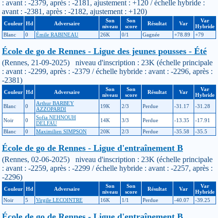
: avant : -2379, après : -2181, ajustement : +120 / échelle hybride :
avant : -2381, après : -2182, ajustement : +120)
Son
Son
Var
Couleur
Hd
Adversaire
Résultat
Var
niveau
score
Hybride
Blanc
0
Émile RABINEAU
26K
0/1
Gagnée
+78.89
+79
École de go de Rennes - Ligue des jeunes pousses - Été
(Rennes, 21-09-2025) niveau d'inscription : 23K (échelle principale
: avant : -2299, après : -2379 / échelle hybride : avant : -2296, après :
-2381)
Son
Son
Var
Couleur
Hd
Adversaire
Résultat
Var
niveau
score
Hybride
Arthur BARBEY
Blanc
0
19K
2/3
Perdue
-31.17
-31.28
AZZOPARDI
Sofia NEHNOUH
Noir
0
14K
3/3
Perdue
-13.35
-17.91
DELFAU
Blanc
0
Maximilien SIMPSON
20K
2/3
Perdue
-35.58
-35.5
École de go de Rennes - Ligue d'entraînement B
(Rennes, 02-06-2025) niveau d'inscription : 23K (échelle principale
: avant : -2259, après : -2299 / échelle hybride : avant : -2257, après :
-2296)
Son
Son
Var
Couleur
Hd
Adversaire
Résultat
Var
niveau
score
Hybride
Noir
5
Virgile LECOINTRE
16K
1/1
Perdue
-40.07
-39.25
École de go de Rennes - Ligue d'entraînement B