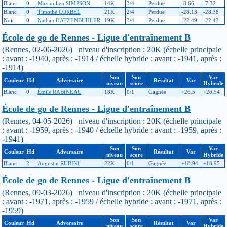
Blanc
0
Maximilien SIMPSON
14K
3/4
Perdue
-8.66
-7.32
Blanc
0
Timothé CORBEL
21K
2/4
Perdue
-28.13
-28.38
Noir
0
Nathan HATZENBUHLER
19K
3/4
Perdue
-22.49
-22.43
École de go de Rennes - Ligue d'entraînement B
(Rennes, 02-06-2026) niveau d'inscription : 20K (échelle principale
: avant : -1940, après : -1914 / échelle hybride : avant : -1941, après :
-1914)
Son
Son
Var
Couleur
Hd
Adversaire
Résultat
Var
niveau
score
Hybride
Blanc
0
Émile RABINEAU
18K
0/1
Gagnée
+26.5
+26.54
École de go de Rennes - Ligue d'entraînement B
(Rennes, 04-05-2026) niveau d'inscription : 20K (échelle principale
: avant : -1959, après : -1940 / échelle hybride : avant : -1959, après :
-1941)
Son
Son
Var
Couleur
Hd
Adversaire
Résultat
Var
niveau
score
Hybride
Blanc
2
Augustin RUBINI
22K
0/1
Gagnée
+18.94
+18.95
École de go de Rennes - Ligue d'entraînement B
(Rennes, 09-03-2026) niveau d'inscription : 20K (échelle principale
: avant : -1971, après : -1959 / échelle hybride : avant : -1971, après :
-1959)
Son
Son
Var
Couleur
Hd
Adversaire
Résultat
Var
niveau
score
Hybride