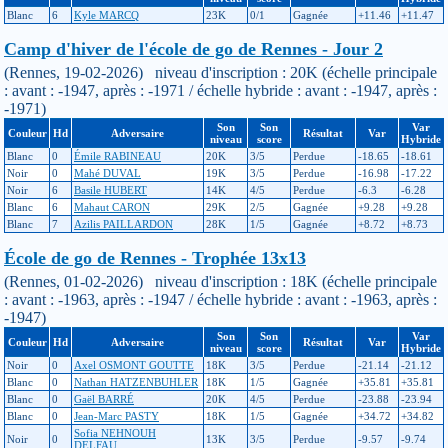
Blanc
6
Kyle MARCQ
23K
0/1
Gagnée
+11.46
+11.47
Camp d'hiver de l'école de go de Rennes - Jour 2
(Rennes, 19-02-2026) niveau d'inscription : 20K (échelle principale
: avant : -1947, après : -1971 / échelle hybride : avant : -1947, après :
-1971)
Son
Son
Var
Couleur
Hd
Adversaire
Résultat
Var
niveau
score
Hybride
Blanc
0
Émile RABINEAU
20K
3/5
Perdue
-18.65
-18.61
Noir
0
Mahé DUVAL
19K
3/5
Perdue
-16.98
-17.22
Noir
6
Basile HUBERT
14K
4/5
Perdue
-6.3
-6.28
Blanc
6
Mahaut CARON
29K
2/5
Gagnée
+9.28
+9.28
Blanc
7
Azilis PAILLARDON
28K
1/5
Gagnée
+8.72
+8.73
École de go de Rennes - Trophée 13x13
(Rennes, 01-02-2026) niveau d'inscription : 18K (échelle principale
: avant : -1963, après : -1947 / échelle hybride : avant : -1963, après :
-1947)
Son
Son
Var
Couleur
Hd
Adversaire
Résultat
Var
niveau
score
Hybride
Noir
0
Axel OSMONT GOUTTE
18K
3/5
Perdue
-21.14
-21.12
Blanc
0
Nathan HATZENBUHLER
18K
1/5
Gagnée
+35.81
+35.81
Blanc
0
Gaël BARRÉ
20K
4/5
Perdue
-23.88
-23.94
Blanc
0
Jean-Marc PASTY
18K
1/5
Gagnée
+34.72
+34.82
Sofia NEHNOUH
Noir
0
13K
3/5
Perdue
-9.57
-9.74
DELFAU