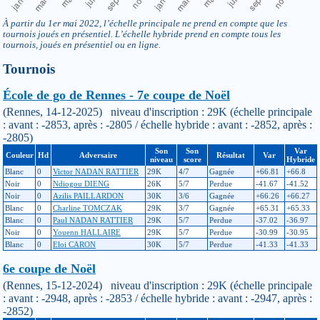
À partir du 1er mai 2022, l’échelle principale ne prend en compte que les
tournois joués en présentiel. L’échelle hybride prend en compte tous les
tournois, joués en présentiel ou en ligne.
Tournois
École de go de Rennes - 7e coupe de Noël
(Rennes, 14-12-2025) niveau d'inscription : 29K (échelle principale
: avant : -2853, après : -2805 / échelle hybride : avant : -2852, après :
-2805)
Son
Son
Var
Couleur
Hd
Adversaire
Résultat
Var
niveau
score
Hybride
Blanc
0
Victor NADAN RATTIER
29K
4/7
Gagnée
+66.81
+66.8
Noir
0
Ndiogou DIENG
26K
5/7
Perdue
-41.67
-41.52
Noir
0
Azilis PAILLARDON
30K
3/6
Gagnée
+66.26
+66.27
Blanc
0
Charline TOMCZAK
29K
3/7
Gagnée
+65.31
+65.33
Blanc
0
Paul NADAN RATTIER
29K
5/7
Perdue
-37.02
-36.97
Noir
0
Youenn HALLAIRE
29K
5/7
Perdue
-30.99
-30.95
Blanc
0
Eloi CARON
30K
5/7
Perdue
-41.33
-41.33
6e coupe de Noël
(Rennes, 15-12-2024) niveau d'inscription : 29K (échelle principale
: avant : -2948, après : -2853 / échelle hybride : avant : -2947, après :
-2852)