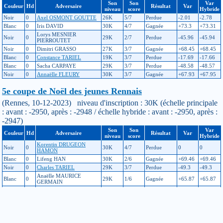
Son
Son
Var
Couleur
Hd
Adversaire
Résultat
Var
niveau
score
Hybride
Noir
0
Axel OSMONT GOUTTE
26K
5/7
Perdue
-2.01
-2.78
Blanc
0
Iris DAVID
30K
4/7
Gagnée
+73.3
+73.31
Lorys MESNIER
Noir
0
29K
2/7
Perdue
-45.96
-45.94
PIERROUTET
Noir
0
Dimitri GRASSO
27K
3/7
Gagnée
+68.45
+68.45
Blanc
0
Constance TARIEL
19K
3/7
Perdue
-17.69
-17.66
Blanc
0
Sacha CARPAYE
29K
3/7
Perdue
-48.58
-48.57
Noir
0
Annaëlle FLEURY
30K
3/7
Gagnée
+67.93
+67.95
5e coupe de Noël des jeunes Rennais
(Rennes, 10-12-2023) niveau d'inscription : 30K (échelle principale
: avant : -2950, après : -2948 / échelle hybride : avant : -2950, après :
-2947)
Son
Son
Var
Couleur
Hd
Adversaire
Résultat
Var
niveau
score
Hybride
Korentin DRUGEON
Noir
0
30K
4/7
Perdue
0
0
HAMON
Blanc
0
Lifeng HAN
30K
2/6
Gagnée
+69.46
+69.46
Noir
0
Charles TARIEL
29K
3/7
Perdue
-49.3
-49.3
Anaëlle MAURICE
Blanc
0
29K
1/6
Gagnée
+65.87
+65.87
GERMAIN
Elouen MIGNON
Blanc
0
30K
4/7
Perdue
-39.76
-39.14
DUGUEY
Noir
0
Ezio GILTAT
30K
4/7
Perdue
-44.26
-44.11
Il y a quelque chose que vous ne comprenez pas dans le calcul des