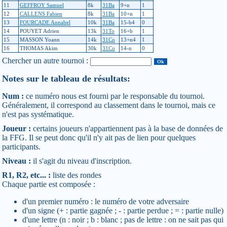
11
GEFFROY Samuel
8k
31Ba
9+n
1
12
CALLENS Fabien
8k
31Ba
10+n
1
13
FOURCADE Annabel
10k
31Ba
15-b4
0
14
POUYET Adrien
13k
31To
16+b
1
15
MASSON Yoann
14k
31Co
13+n4
1
16
THOMAS Akim
30k
31Co
14-n
0
Chercher un autre tournoi :
Notes sur le tableau de résultats:
Num :
ce numéro nous est fourni par le responsable du tournoi.
Généralement, il correspond au classement dans le tournoi, mais ce
n'est pas systématique.
Joueur :
certains joueurs n'appartiennent pas à la base de données de
la FFG. Il se peut donc qu'il n'y ait pas de lien pour quelques
participants.
Niveau :
il s'agit du niveau d'inscription.
R1, R2, etc... :
liste des rondes
Chaque partie est composée :
d'un premier numéro : le numéro de votre adversaire
d'un signe (+ : partie gagnée ; - : partie perdue ; = : partie nulle)
d'une lettre (n : noir ; b : blanc ; pas de lettre : on ne sait pas qui