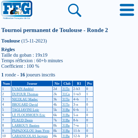
Tournoi permanent de Toulouse - Ronde 2
Toulouse
(15-11-2023)
Règles
Taille du goban : 19x19
Temps réflexion : 60+b minutes
Coefficient : 100 %
1
ronde -
16
joueurs inscrits
Num
Joueur
Niv
Club
R1
Pts
1
EVAIN Andéol
2d
31To
2-b3
0
2
DUFOUR Thomas
2k
31Co
1+n3
1
3
NICOLAU Madec
3k
31To
4+b
1
4
BROUARD David
4k
31To
3-n
0
5
TAGLIAVINI Loïc
5k
31Ba
6+b
1
6
LE FLOCHMOEN Eric
6k
31Ba
5-n
0
7
PUAUD Denis
7k
31Ba
8-b
0
8
LARROUY Bastien
8k
31Ba
7+n
1
9
PAPAZOGLOU Jean-Yves
8k
31Ba
11-b
0
10
CARANICOLAS Jacques
8k
31Ba
12-b
0