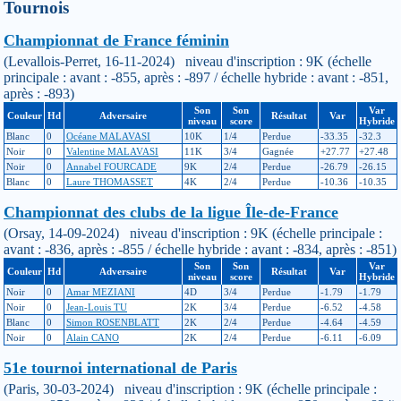
Tournois
Championnat de France féminin
(Levallois-Perret, 16-11-2024) niveau d'inscription : 9K (échelle
principale : avant : -855, après : -897 / échelle hybride : avant : -851,
après : -893)
Son
Son
Var
Couleur
Hd
Adversaire
Résultat
Var
niveau
score
Hybride
Blanc
0
Océane MALAVASI
10K
1/4
Perdue
-33.35
-32.3
Noir
0
Valentine MALAVASI
11K
3/4
Gagnée
+27.77
+27.48
Noir
0
Annabel FOURCADE
9K
2/4
Perdue
-26.79
-26.15
Blanc
0
Laure THOMASSET
4K
2/4
Perdue
-10.36
-10.35
Championnat des clubs de la ligue Île-de-France
(Orsay, 14-09-2024) niveau d'inscription : 9K (échelle principale :
avant : -836, après : -855 / échelle hybride : avant : -834, après : -851)
Son
Son
Var
Couleur
Hd
Adversaire
Résultat
Var
niveau
score
Hybride
Noir
0
Amar MEZIANI
4D
3/4
Perdue
-1.79
-1.79
Noir
0
Jean-Louis TU
2K
3/4
Perdue
-6.52
-4.58
Blanc
0
Simon ROSENBLATT
2K
2/4
Perdue
-4.64
-4.59
Noir
0
Alain CANO
2K
2/4
Perdue
-6.11
-6.09
51e tournoi international de Paris
(Paris, 30-03-2024) niveau d'inscription : 9K (échelle principale :