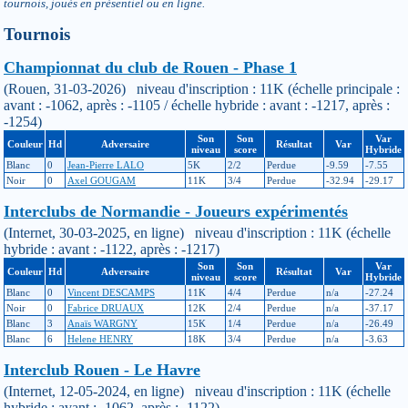
tournois, joués en présentiel ou en ligne.
Tournois
Championnat du club de Rouen - Phase 1
(Rouen, 31-03-2026) niveau d'inscription : 11K (échelle principale :
avant : -1062, après : -1105 / échelle hybride : avant : -1217, après :
-1254)
Son
Son
Var
Couleur
Hd
Adversaire
Résultat
Var
niveau
score
Hybride
Blanc
0
Jean-Pierre LALO
5K
2/2
Perdue
-9.59
-7.55
Noir
0
Axel GOUGAM
11K
3/4
Perdue
-32.94
-29.17
Interclubs de Normandie - Joueurs expérimentés
(Internet, 30-03-2025, en ligne) niveau d'inscription : 11K (échelle
hybride : avant : -1122, après : -1217)
Son
Son
Var
Couleur
Hd
Adversaire
Résultat
Var
niveau
score
Hybride
Blanc
0
Vincent DESCAMPS
11K
4/4
Perdue
n/a
-27.24
Noir
0
Fabrice DRUAUX
12K
2/4
Perdue
n/a
-37.17
Blanc
3
Anaïs WARGNY
15K
1/4
Perdue
n/a
-26.49
Blanc
6
Helene HENRY
18K
3/4
Perdue
n/a
-3.63
Interclub Rouen - Le Havre
(Internet, 12-05-2024, en ligne) niveau d'inscription : 11K (échelle
hybride : avant : -1062, après : -1122)