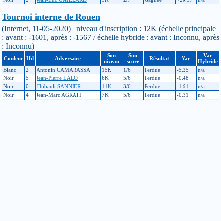
Tournoi interne de Rouen
(Internet, 11-05-2020) niveau d'inscription : 12K (échelle principale
: avant : -1601, après : -1567 / échelle hybride : avant : Inconnu, après
: Inconnu)
Son
Son
Var
Couleur
Hd
Adversaire
Résultat
Var
niveau
score
Hybride
Blanc
2
Antonin CAMARASSA
15K
1/6
Perdue
-5.25
n/a
Noir
5
Jean-Pierre LALO
6K
5/6
Perdue
-0.48
n/a
Noir
0
Thibault SANNIER
11K
3/6
Perdue
-1.91
n/a
Noir
4
Jean-Marc AGRATI
7K
5/6
Perdue
-0.31
n/a
Blanc
0
Jeremy DEHORS
11K
3/6
Perdue
-1.67
n/a
Blanc
0
Gérard PIERRE
13K
2/6
Gagnée
+43.97
n/a
Trophée des clubs - Rouen
(Rouen, 13-11-2018) niveau d'inscription : 17K (échelle principale :
avant : -1604, après : -1601 / échelle hybride : avant : Inconnu, après :
Inconnu)
Son
Son
Var
Couleur
Hd
Adversaire
Résultat
Var
niveau
score
Hybride
Noir
9
Jean-Pierre LALO
6K
1/1
Perdue
-1.83
n/a
Noir
9
David ROUMANES
8K
3/4
Gagnée
+4.77
n/a
Tournoi des Clubs - Rouen
(Rouen, 07-11-2018) niveau d'inscription : 17K (échelle principale :