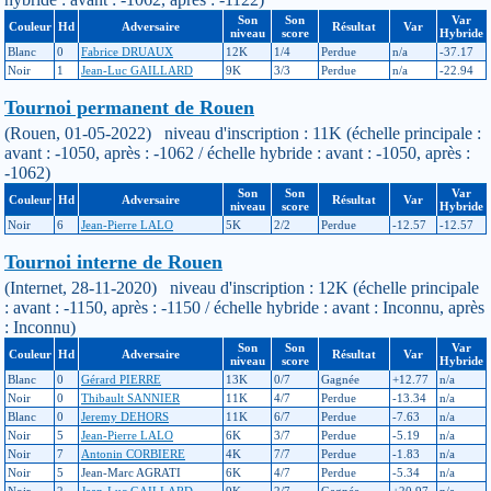
Son
Son
Var
Couleur
Hd
Adversaire
Résultat
Var
niveau
score
Hybride
Blanc
0
Fabrice DRUAUX
12K
1/4
Perdue
n/a
-37.17
Noir
1
Jean-Luc GAILLARD
9K
3/3
Perdue
n/a
-22.94
Tournoi permanent de Rouen
(Rouen, 01-05-2022) niveau d'inscription : 11K (échelle principale :
avant : -1050, après : -1062 / échelle hybride : avant : -1050, après :
-1062)
Son
Son
Var
Couleur
Hd
Adversaire
Résultat
Var
niveau
score
Hybride
Noir
6
Jean-Pierre LALO
5K
2/2
Perdue
-12.57
-12.57
Tournoi interne de Rouen
(Internet, 28-11-2020) niveau d'inscription : 12K (échelle principale
: avant : -1150, après : -1150 / échelle hybride : avant : Inconnu, après
: Inconnu)
Son
Son
Var
Couleur
Hd
Adversaire
Résultat
Var
niveau
score
Hybride
Blanc
0
Gérard PIERRE
13K
0/7
Gagnée
+12.77
n/a
Noir
0
Thibault SANNIER
11K
4/7
Perdue
-13.34
n/a
Blanc
0
Jeremy DEHORS
11K
6/7
Perdue
-7.63
n/a
Noir
5
Jean-Pierre LALO
6K
3/7
Perdue
-5.19
n/a
Noir
7
Antonin CORBIERE
4K
7/7
Perdue
-1.83
n/a
Noir
5
Jean-Marc AGRATI
6K
4/7
Perdue
-5.34
n/a
Noir
2
Jean-Luc GAILLARD
9K
2/7
Gagnée
+20.97
n/a