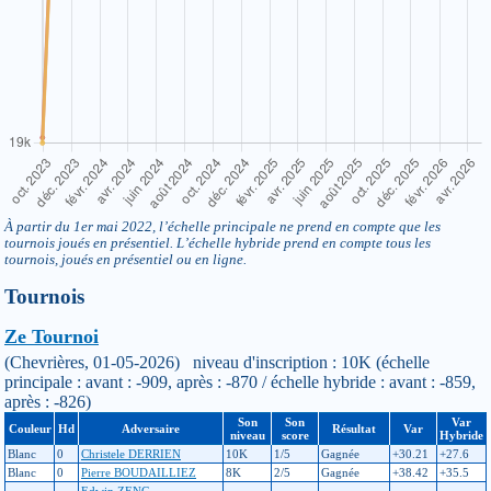
À partir du 1er mai 2022, l’échelle principale ne prend en compte que les
tournois joués en présentiel. L’échelle hybride prend en compte tous les
tournois, joués en présentiel ou en ligne.
Tournois
Ze Tournoi
(Chevrières, 01-05-2026) niveau d'inscription : 10K (échelle
principale : avant : -909, après : -870 / échelle hybride : avant : -859,
après : -826)
Son
Son
Var
Couleur
Hd
Adversaire
Résultat
Var
niveau
score
Hybride
Blanc
0
Christele DERRIEN
10K
1/5
Gagnée
+30.21
+27.6
Blanc
0
Pierre BOUDAILLIEZ
8K
2/5
Gagnée
+38.42
+35.5