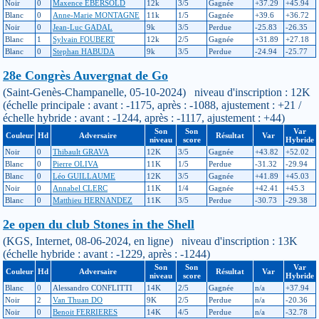
Noir
0
Maxence EBERSOLD
12k
3/5
Gagnée
+37.29
+45.94
Blanc
0
Anne-Marie MONTAGNE
11k
1/5
Gagnée
+39.6
+36.72
Noir
0
Jean-Luc GADAL
9k
3/5
Perdue
-25.83
-26.35
Blanc
1
Sylvain FOUBERT
12k
2/5
Gagnée
+31.89
+27.18
Blanc
0
Stephan HABUDA
9k
3/5
Perdue
-24.94
-25.77
28e Congrès Auvergnat de Go
(Saint-Genès-Champanelle, 05-10-2024) niveau d'inscription : 12K
(échelle principale : avant : -1175, après : -1088, ajustement : +21 /
échelle hybride : avant : -1244, après : -1117, ajustement : +44)
Son
Son
Var
Couleur
Hd
Adversaire
Résultat
Var
niveau
score
Hybride
Noir
0
Thibault GRAVA
12K
3/5
Gagnée
+43.82
+52.02
Blanc
0
Pierre OLIVA
11K
1/5
Perdue
-31.32
-29.94
Blanc
0
Léo GUILLAUME
12K
3/5
Gagnée
+41.89
+45.03
Noir
0
Annabel CLERC
11K
1/4
Gagnée
+42.41
+45.3
Blanc
0
Matthieu HERNANDEZ
11K
3/5
Perdue
-30.73
-29.38
2e open du club Stones in the Shell
(KGS, Internet, 08-06-2024, en ligne) niveau d'inscription : 13K
(échelle hybride : avant : -1229, après : -1244)
Son
Son
Var
Couleur
Hd
Adversaire
Résultat
Var
niveau
score
Hybride
Blanc
0
Alessandro CONFLITTI
14K
2/5
Gagnée
n/a
+37.94
Noir
2
Van Thuan DO
9K
2/5
Perdue
n/a
-20.36
Noir
0
Benoit FERRIERES
14K
4/5
Perdue
n/a
-32.78