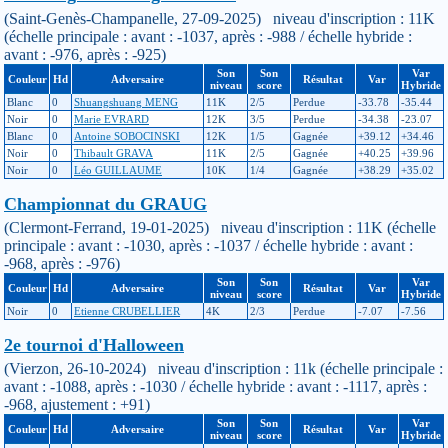
(Saint-Genès-Champanelle, 27-09-2025) niveau d'inscription : 11K
(échelle principale : avant : -1037, après : -988 / échelle hybride :
avant : -976, après : -925)
Son
Son
Var
Couleur
Hd
Adversaire
Résultat
Var
niveau
score
Hybride
Blanc
0
Shuangshuang MENG
11K
2/5
Perdue
-33.78
-35.44
Noir
0
Marie EVRARD
12K
3/5
Perdue
-34.38
-23.07
Blanc
0
Antoine SOBOCINSKI
12K
1/5
Gagnée
+39.12
+34.46
Noir
0
Thibault GRAVA
11K
2/5
Gagnée
+40.25
+39.96
Noir
0
Léo GUILLAUME
10K
1/4
Gagnée
+38.29
+35.02
Championnat du GRAUG
(Clermont-Ferrand, 19-01-2025) niveau d'inscription : 11K (échelle
principale : avant : -1030, après : -1037 / échelle hybride : avant :
-968, après : -976)
Son
Son
Var
Couleur
Hd
Adversaire
Résultat
Var
niveau
score
Hybride
Noir
0
Etienne CRUBELLIER
4K
2/3
Perdue
-7.07
-7.56
2e tournoi d'Halloween
(Vierzon, 26-10-2024) niveau d'inscription : 11k (échelle principale :
avant : -1088, après : -1030 / échelle hybride : avant : -1117, après :
-968, ajustement : +91)
Son
Son
Var
Couleur
Hd
Adversaire
Résultat
Var
niveau
score
Hybride