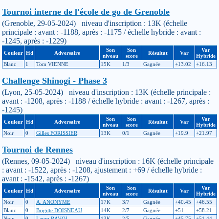
Tournoi interne de l'école de go de Grenoble
(Grenoble, 29-05-2024) niveau d'inscription : 13K (échelle
principale : avant : -1188, après : -1175 / échelle hybride : avant :
-1245, après : -1229)
Son
Son
Var
Couleur
Hd
Adversaire
Résultat
Var
niveau
score
Hybride
Blanc
1
Tom VIENNE
15K
1/3
Gagnée
+13.02
+16.13
Challenge Shinogi - Phase 3
(Lyon, 25-05-2024) niveau d'inscription : 13K (échelle principale :
avant : -1208, après : -1188 / échelle hybride : avant : -1267, après :
-1245)
Son
Son
Var
Couleur
Hd
Adversaire
Résultat
Var
niveau
score
Hybride
Noir
0
Gilles FORISSIER
13K
0/1
Gagnée
+19.9
+21.97
Tournoi de Rennes
(Rennes, 09-05-2024) niveau d'inscription : 16K (échelle principale
: avant : -1522, après : -1208, ajustement : +69 / échelle hybride :
avant : -1542, après : -1267)
Son
Son
Var
Couleur
Hd
Adversaire
Résultat
Var
niveau
score
Hybride
Noir
0
A. ANONYME
17K
3/7
Gagnée
+40.45
+46.55
Blanc
0
Brigitte DOISNEAU
14K
2/7
Gagnée
+51
+58.21
Noir
0
Laura RAVOI
13K
2/5
Gagnée
+45.75
+51.44