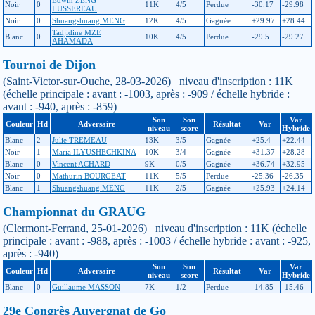
Edwin ZENG
Noir
0
11K
4/5
Perdue
-30.17
-29.98
LUSSEREAU
Noir
0
Shuangshuang MENG
12K
4/5
Gagnée
+29.97
+28.44
Tadjidine MZE
Blanc
0
10K
4/5
Perdue
-29.5
-29.27
AHAMADA
Tournoi de Dijon
(Saint-Victor-sur-Ouche, 28-03-2026) niveau d'inscription : 11K
(échelle principale : avant : -1003, après : -909 / échelle hybride :
avant : -940, après : -859)
Son
Son
Var
Couleur
Hd
Adversaire
Résultat
Var
niveau
score
Hybride
Blanc
2
Julie TREMEAU
13K
3/5
Gagnée
+25.4
+22.44
Noir
1
Maria ILYUSHECHKINA
10K
3/4
Gagnée
+31.37
+28.28
Blanc
0
Vincent ACHARD
9K
0/5
Gagnée
+36.74
+32.95
Noir
0
Mathurin BOURGEAT
11K
5/5
Perdue
-25.36
-26.35
Blanc
1
Shuangshuang MENG
11K
2/5
Gagnée
+25.93
+24.14
Championnat du GRAUG
(Clermont-Ferrand, 25-01-2026) niveau d'inscription : 11K (échelle
principale : avant : -988, après : -1003 / échelle hybride : avant : -925,
après : -940)
Son
Son
Var
Couleur
Hd
Adversaire
Résultat
Var
niveau
score
Hybride
Blanc
0
Guillaume MASSON
7K
1/2
Perdue
-14.85
-15.46
29e Congrès Auvergnat de Go