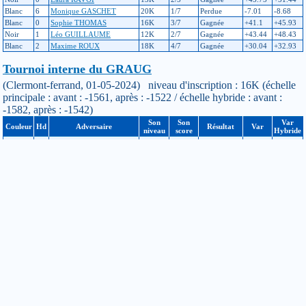
Blanc
6
Monique GASCHET
20K
1/7
Perdue
-7.01
-8.68
Blanc
0
Sophie THOMAS
16K
3/7
Gagnée
+41.1
+45.93
Noir
1
Léo GUILLAUME
12K
2/7
Gagnée
+43.44
+48.43
Blanc
2
Maxime ROUX
18K
4/7
Gagnée
+30.04
+32.93
Tournoi interne du GRAUG
(Clermont-ferrand, 01-05-2024) niveau d'inscription : 16K (échelle
principale : avant : -1561, après : -1522 / échelle hybride : avant :
-1582, après : -1542)
Son
Son
Var
Couleur
Hd
Adversaire
Résultat
Var
niveau
score
Hybride
Noir
9
Chantal GAJDOS
4K
0/2
Gagnée
+6.04
+6.19
Blanc
2
Maxime ROUX
18K
1/3
Gagnée
+32.85
+33.97
Tournoi interne du GRAUG
(Clermont-Ferrand, 27-02-2024) niveau d'inscription : 18K (échelle
principale : avant : -1581, après : -1561 / échelle hybride : avant :
-1603, après : -1582)
Son
Son
Var
Couleur
Hd
Adversaire
Résultat
Var
niveau
score
Hybride
Noir
5
Eudeline ARNAUD
13K
0/2
Gagnée
+20.04
+20.91
Tournoi de Lyon
(Lyon, 24-02-2024) niveau d'inscription : 18K (échelle principale :
avant : -1711, après : -1581, ajustement : +44 / échelle hybride : avant