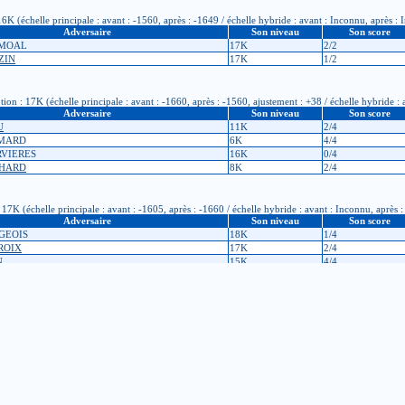
6K (échelle principale : avant : -1560, après : -1649 / échelle hybride : avant : Inconnu, après :
Adversaire
Son niveau
Son score
E MOAL
17K
2/2
ZIN
17K
1/2
on : 17K (échelle principale : avant : -1660, après : -1560, ajustement : +38 / échelle hybride :
Adversaire
Son niveau
Son score
U
11K
2/4
IMARD
6K
4/4
RVIERES
16K
0/4
CHARD
8K
2/4
7K (échelle principale : avant : -1605, après : -1660 / échelle hybride : avant : Inconnu, après 
Adversaire
Son niveau
Son score
RGEOIS
18K
1/4
CROIX
17K
2/4
N
15K
4/4
ULT
15K
2/4
ription : 18K (échelle principale : avant : -1721, après : -1605, ajustement : +47 / échelle hybr
Adversaire
Son niveau
Son score
CQUARD
17K
5/5
AURAT
23K
0/5
SARD
22K
2/5
DEL
17K
2/5