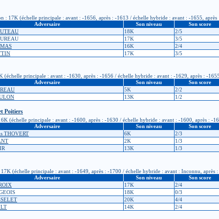
: 17K (échelle principale : avant : -1656, après : -1613 / échelle hybride : avant : -1655, après
Adversaire
Son niveau
Son score
BOUTEAU
18K
2/5
MUREAU
17K
3/5
OMAS
16K
2/4
TTIN
17K
3/5
(échelle principale : avant : -1630, après : -1656 / échelle hybride : avant : -1629, après : -165
Adversaire
Son niveau
Son score
OREAU
5K
2/2
OULON
13K
1/2
 Poitiers
6K (échelle principale : avant : -1600, après : -1630 / échelle hybride : avant : -1600, après : -1
Adversaire
Son niveau
Son score
ois THOVERT
6K
2/3
ANT
2K
1/3
IR
13K
1/3
7K (échelle principale : avant : -1649, après : -1700 / échelle hybride : avant : Inconnu, après 
Adversaire
Son niveau
Son score
CROIX
17K
2/4
RGEOIS
18K
0/3
ASSELET
20K
4/4
ULT
14K
2/4