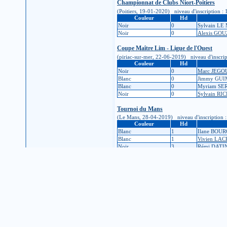
Championnat de Clubs Niort-Poitiers
(Poitiers, 19-01-2020) niveau d'inscription : 1
Couleur
Hd
Noir
0
Sylvain L
Noir
0
Alexis GOU
Coupe Maître Lim - Ligue de l'Ouest
(piriac-sur-mer, 22-06-2019) niveau d'inscripti
Couleur
Hd
Noir
0
Marc JEGO
Blanc
0
Jimmy GU
Blanc
0
Myriam SE
Noir
0
Sylvain RI
Tournoi du Mans
(Le Mans, 28-04-2019) niveau d'inscription : 1
Couleur
Hd
Blanc
1
Ilane BOU
Blanc
1
Vivien LA
Noir
3
Rémi DATI
Noir
2
Eric IMBA
Ve tournoi de La Rochelle
(La Couarde-sur-Mer, 19-05-2018) niveau d'insc
Couleur
Hd
Blanc
0
Lucie MO
Blanc
1
Martine M
Blanc
1
Joan PLAS
Noir
0
Vincent VE