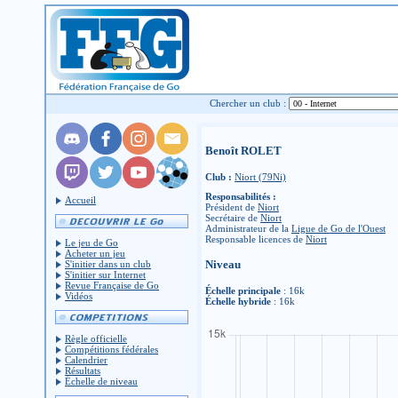
Chercher un club :
Benoît ROLET
Club :
Niort (79Ni)
Responsabilités :
Accueil
Président de
Niort
Secrétaire de
Niort
Administrateur de la
Ligue de Go de l'Ouest
Responsable licences de
Niort
Le jeu de Go
Acheter un jeu
Niveau
S'initier dans un club
S'initier sur Internet
Revue Française de Go
Échelle principale
: 16k
Vidéos
Échelle hybride
: 16k
Règle officielle
Compétitions fédérales
Calendrier
Résultats
Échelle de niveau