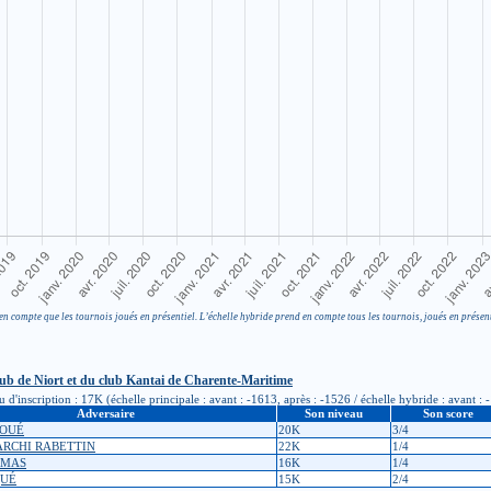
en compte que les tournois joués en présentiel. L’échelle hybride prend en compte tous les tournois, joués en présent
b de Niort et du club Kantai de Charente-Maritime
inscription : 17K (échelle principale : avant : -1613, après : -1526 / échelle hybride : avant : 
Adversaire
Son niveau
Son score
GOUÉ
20K
3/4
HARCHI RABETTIN
22K
1/4
OMAS
16K
1/4
QUÉ
15K
2/4