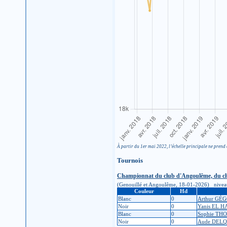
À partir du 1er mai 2022, l’échelle principale ne prend 
Tournois
Championnat du club d'Angoulême, du clu
(Genouillé et Angoulême, 18-01-2026) niveau d'
Couleur
Hd
Blanc
0
Arthur GÉ
Noir
0
Yanis EL 
Blanc
0
Sophie TH
Noir
0
Aude DEL