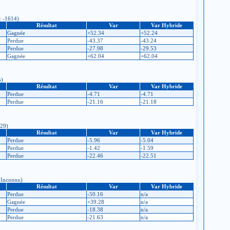
 : -1614)
Résultat
Var
Var Hybride
Gagnée
+52.34
+52.24
Perdue
-43.37
-43.24
Perdue
-27.98
-29.53
Gagnée
+62.04
+62.04
5)
Résultat
Var
Var Hybride
Perdue
-4.71
-4.71
Perdue
-21.16
-21.18
629)
Résultat
Var
Var Hybride
Perdue
-5.96
-5.04
Perdue
-1.42
-1.59
Perdue
-22.46
-22.51
: Inconnu)
Résultat
Var
Var Hybride
Perdue
-50.16
n/a
Gagnée
+39.28
n/a
Perdue
-18.38
n/a
Perdue
-21.63
n/a