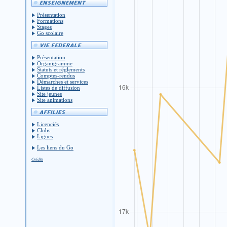
Présentation
Formations
Stages
Go scolaire
Présentation
Organigramme
Statuts et réglements
Comptes-rendus
Démarches et services
Listes de diffusion
Site jeunes
Site animations
Licenciés
Clubs
Ligues
Les liens du Go
Crédits