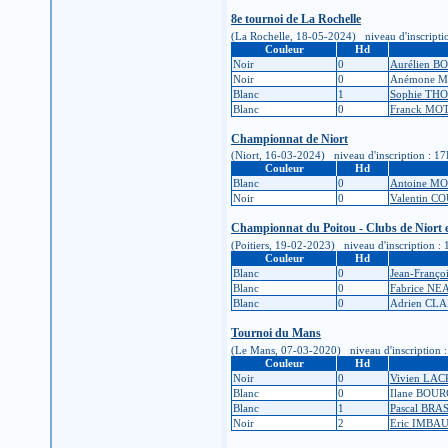
8e tournoi de La Rochelle
(La Rochelle, 18-05-2024) niveau d'inscription 
Couleur
Hd
Noir
0
Aurélien 
Noir
0
Anémone 
Blanc
1
Sophie TH
Blanc
0
Franck MO
Championnat de Niort
(Niort, 16-03-2024) niveau d'inscription : 17K 
Couleur
Hd
Blanc
0
Antoine M
Noir
0
Valentin C
Championnat du Poitou - Clubs de Niort et
(Poitiers, 19-02-2023) niveau d'inscription : 1
Couleur
Hd
Blanc
0
Jean-Franç
Blanc
0
Fabrice NE
Blanc
0
Adrien CLA
Tournoi du Mans
(Le Mans, 07-03-2020) niveau d'inscription : 1
Couleur
Hd
Noir
0
Vivien LA
Blanc
0
Ilane BOU
Blanc
1
Pascal BR
Noir
2
Eric IMBA