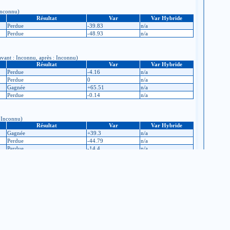
 Inconnu)
Résultat
Var
Var Hybride
Perdue
-39.83
n/a
Perdue
-48.93
n/a
 avant : Inconnu, après : Inconnu)
Résultat
Var
Var Hybride
Perdue
-4.16
n/a
Perdue
0
n/a
Gagnée
+65.51
n/a
Perdue
-0.14
n/a
: Inconnu)
Résultat
Var
Var Hybride
Gagnée
+39.3
n/a
Perdue
-44.79
n/a
Perdue
-14.4
n/a
Perdue
-35.09
n/a
ide : avant : Inconnu, après : Inconnu)
Résultat
Var
Var Hybride
Perdue
-10.36
n/a
Gagnée
+7.18
n/a
Gagnée
+18.56
n/a
Gagnée
+51.11
n/a