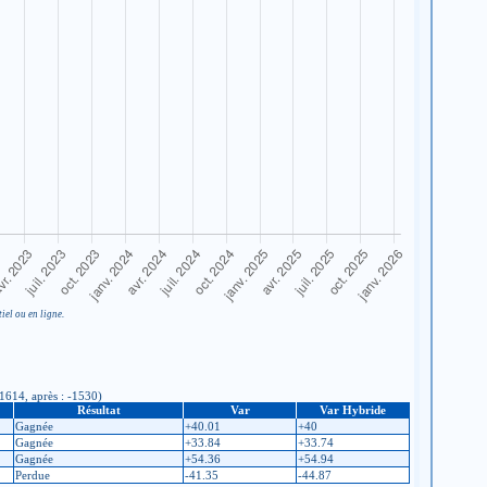
iel ou en ligne.
-1614, après : -1530)
Résultat
Var
Var Hybride
Gagnée
+40.01
+40
Gagnée
+33.84
+33.74
Gagnée
+54.36
+54.94
Perdue
-41.35
-44.87