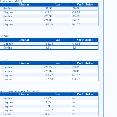
1064, après : -1071)
Résultat
Var
Var Hybride
Perdue
-30.32
-30.06
Gagnée
+32.6
+32.62
Perdue
-25.99
-25.69
Perdue
-26.89
-24.79
Gagnée
+40.86
+40.92
: -1064)
Résultat
Var
Var Hybride
Gagnée
+14.98
+14.95
Perdue
-4.31
-3.6
: -1076)
Résultat
Var
Var Hybride
Perdue
-25.77
-23.81
Perdue
-29.07
-28.41
Gagnée
+41.72
+40.93
Gagnée
+32.48
+31.72
vant : Inconnu, après : Inconnu)
Résultat
Var
Var Hybride
Perdue
-1.77
n/a
Gagnée
+1.77
n/a
Gagnée
+5.96
n/a
Gagnée
+70.62
n/a
Perdue
-8.7
n/a