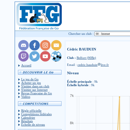
Chercher un club :
Cédric BAUDUIN
Club :
Belfort (90Be)
Email :
cedric.bauduin
live.fr
Accueil
Niveau
Le jeu de Go
Échelle principale
: 9k
Acheter un jeu
Échelle hybride
: 9k
S'initier dans un club
S'initier sur Internet
Revue Française de Go
Vidéos
Règle officielle
Compétitions fédérales
Calendrier
Résultats
Échelle de niveau