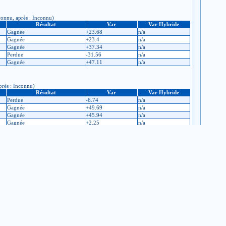
nconnu, après : Inconnu)
Résultat
Var
Var Hybride
Gagnée
+23.68
n/a
Gagnée
+23.4
n/a
Gagnée
+37.34
n/a
Perdue
-31.56
n/a
Gagnée
+47.11
n/a
près : Inconnu)
Résultat
Var
Var Hybride
Perdue
-6.74
n/a
Gagnée
+49.69
n/a
Gagnée
+45.94
n/a
Gagnée
+2.25
n/a
rès : Inconnu)
Résultat
Var
Var Hybride
Perdue
-2.5
n/a
Gagnée
+2.5
n/a
Gagnée
+35.18
n/a
Perdue
-2.5
n/a
Perdue
-2.5
n/a
Perdue
-37.5
n/a
Gagnée
+2.5
n/a