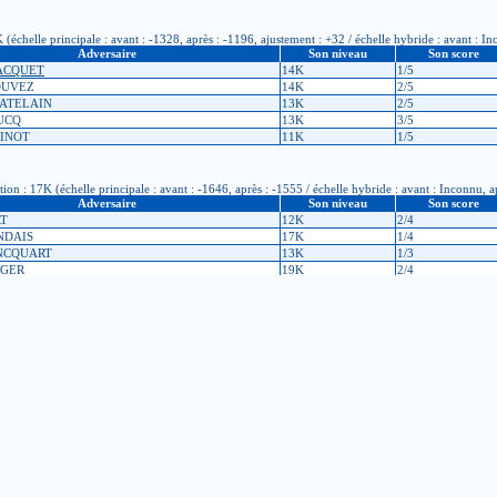
(échelle principale : avant : -1328, après : -1196, ajustement : +32 / échelle hybride : avant : I
Adversaire
Son niveau
Son score
MACQUET
14K
1/5
COUVEZ
14K
2/5
HATELAIN
13K
2/5
UCQ
13K
3/5
RINOT
11K
1/5
: 17K (échelle principale : avant : -1646, après : -1555 / échelle hybride : avant : Inconnu, a
Adversaire
Son niveau
Son score
RT
12K
2/4
NDAIS
17K
1/4
ANCQUART
13K
1/3
NGER
19K
2/4
 : 17K (échelle principale : avant : -1641, après : -1646 / échelle hybride : avant : Inconnu, ap
Adversaire
Son niveau
Son score
 DRUELLE
12K
5/7
RCHAIN
20K
2/7
IER
17K
1/7
OUANDEAU
14K
7/7
e HAUTCOEUR
11K
6/7
ERCHAIN
20K
3/7
EPILLEZ
20K
1/7