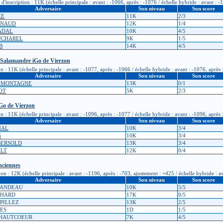
nscription : 11K (échelle principale : avant : -1066, après : -1076 / échelle hybride : avant : -
Adversaire
Son niveau
Son score
ZE
11K
2/3
ARNAUD
12K
1/4
GADAL
10K
4/5
OUCHAREL
9K
1/5
B
14K
4/5
 Salamandre iGo de Vierzon
 11K (échelle principale : avant : -1077, après : -1066 / échelle hybride : avant : -1076, après 
Adversaire
Son niveau
Son score
e MONTAGNE
13K
0/1
IOT
5K
2/3
Go de Vierzon
 11K (échelle principale : avant : -1096, après : -1077 / échelle hybride : avant : -1096, après 
Adversaire
Son niveau
Son score
NAL
10K
3/4
G
10K
3/4
BERSOLD
13K
3/4
ULT
12K
0/4
nciennes
 : 12K (échelle principale : avant : -1196, après : -703, ajustement : +425 / échelle hybride : a
Adversaire
Son niveau
Son score
OUANDEAU
10K
5/5
CHARD
17K
0/5
EPILLEZ
13K
2/5
TES
1D
1/5
e HAUTCOEUR
7K
4/5