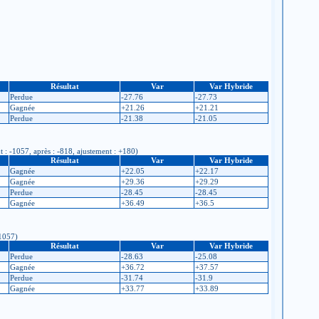
Résultat
Var
Var Hybride
Perdue
-27.76
-27.73
Gagnée
+21.26
+21.21
Perdue
-21.38
-21.05
t : -1057, après : -818, ajustement : +180)
Résultat
Var
Var Hybride
Gagnée
+22.05
+22.17
Gagnée
+29.36
+29.29
Perdue
-28.45
-28.45
Gagnée
+36.49
+36.5
-1057)
Résultat
Var
Var Hybride
Perdue
-28.63
-25.08
Gagnée
+36.72
+37.57
Perdue
-31.74
-31.9
Gagnée
+33.77
+33.89