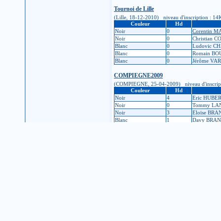
Tournoi de Lille
(Lille, 18-12-2010) niveau d'inscription : 14K 
Couleur
Hd
Noir
0
Corentin 
Noir
0
Christian 
Blanc
0
Ludovic C
Blanc
0
Romain BO
Blanc
0
Jérôme VA
COMPIEGNE2009
(COMPIEGNE, 25-04-2009) niveau d'inscription 
Couleur
Hd
Noir
4
Eric HUBE
Noir
0
Tommy LA
Noir
3
Eloïse BR
Blanc
1
Davy BRA
1er tour chp de france
(valenciennes, 13-03-2009) niveau d'inscription
Couleur
Hd
Noir
0
Emmanuel
Blanc
0
Olivier VE
Blanc
0
Alexis HAT
Blanc
0
Ernaud J
Noir
0
Dominiqu
Noir
0
Ludovic V
Noir
0
Matthieu L
Tournoi Ch'ti 2008