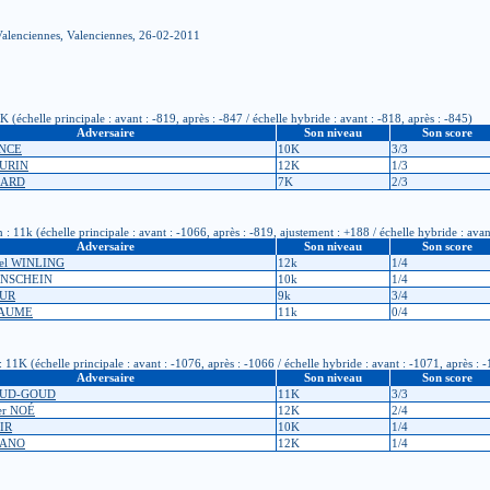
Valenciennes, Valenciennes, 26-02-2011
(échelle principale : avant : -819, après : -847 / échelle hybride : avant : -818, après : -845)
Adversaire
Son niveau
Son score
ENCE
10K
3/3
AURIN
12K
1/3
ZARD
7K
2/3
 11k (échelle principale : avant : -1066, après : -819, ajustement : +188 / échelle hybride : avan
Adversaire
Son niveau
Son score
gel WINLING
12k
1/4
ENSCHEIN
10k
1/4
OUR
9k
3/4
LAUME
11k
0/4
1K (échelle principale : avant : -1076, après : -1066 / échelle hybride : avant : -1071, après : 
Adversaire
Son niveau
Son score
AUD-GOUD
11K
3/3
ier NOÉ
12K
2/4
OIR
10K
1/4
SPANO
12K
1/4