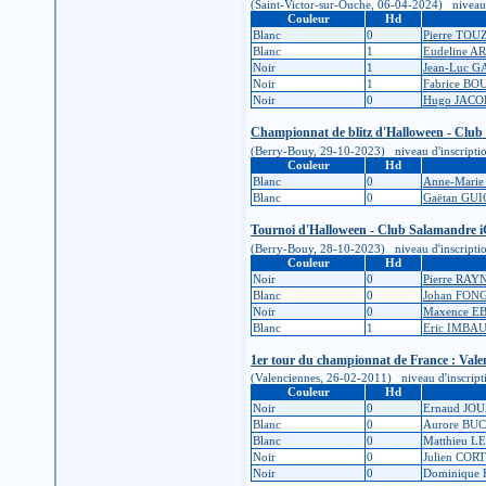
(Saint-Victor-sur-Ouche, 06-04-2024) niveau d'i
Couleur
Hd
Blanc
0
Pierre TOU
Blanc
1
Eudeline 
Noir
1
Jean-Luc 
Noir
1
Fabrice B
Noir
0
Hugo JACO
Championnat de blitz d'Halloween - Club
(Berry-Bouy, 29-10-2023) niveau d'inscription :
Couleur
Hd
Blanc
0
Anne-Mari
Blanc
0
Gaëtan GU
Tournoi d'Halloween - Club Salamandre i
(Berry-Bouy, 28-10-2023) niveau d'inscription :
Couleur
Hd
Noir
0
Pierre RAY
Blanc
0
Johan FON
Noir
0
Maxence E
Blanc
1
Eric IMBA
1er tour du championnat de France : Vale
(Valenciennes, 26-02-2011) niveau d'inscription
Couleur
Hd
Noir
0
Ernaud J
Blanc
0
Aurore BU
Blanc
0
Matthieu L
Noir
0
Julien COR
Noir
0
Dominiqu