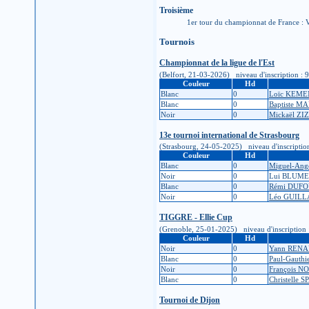
Troisième
1er tour du championnat de France : 
Tournois
Championnat de la ligue de l'Est
(Belfort, 21-03-2026) niveau d'inscription : 9K 
Couleur
Hd
Blanc
0
Loïc KEM
Blanc
0
Baptiste M
Noir
0
Mickaël ZI
13e tournoi international de Strasbourg
(Strasbourg, 24-05-2025) niveau d'inscription :
Couleur
Hd
Blanc
0
Miguel-An
Noir
0
Lui BLUM
Blanc
0
Rémi DUF
Noir
0
Léo GUIL
TIGGRE - Ellie Cup
(Grenoble, 25-01-2025) niveau d'inscription : 1
Couleur
Hd
Noir
0
Yann REN
Blanc
0
Paul-Gauth
Noir
0
François N
Blanc
0
Christelle 
Tournoi de Dijon