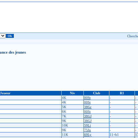
nce des jeunes
Joueur
Niv
Club
R1
4K
00St
-
-
4K
00St
-
-
5K
38Gr
-
-
6K
00St
-
-
7K
38GJ
-
-
9K
38GJ
-
-
10K
59Li
-
-
9K
75Ju
-
-
11K
69Ly
11+b1
1