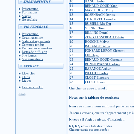
10
JIANG Haobo
11
RENAUD-GOUD Yann
Présentation
12
MARTHOURET Ely
Formations
13
ROSENBACH Darius
Stages
14
LE NULZEC Léandre
Go scolaire
15
RUSSELL Mo-Daï
16
VIENNE Tom
17
RILLING Daniel
Présentation
18
ZENG LUSSEREAU Edwin
Organigramme
Statuts et réglements
19
HOUCHE Melvin
Comptes-rendus
20
BARANGE Gabin
Démarches et services
21
PONSARD LEROY Clément
Listes de diffusion
22
LIN Hugo
Site jeunes
Site animations
23
RENAUD-GOUD Germain
24
BONGIOVANNI Hadrien
25
BARANGE Arthur
26
PILLOT Charles
Licenciés
Clubs
27
CLOET Eleonore
Ligues
28
CLOET Liwen
Les liens du Go
Chercher un autre tournoi :
Crédits
Notes sur le tableau de résultats:
Num :
ce numéro nous est fourni par le respons
Joueur :
certains joueurs n'appartiennent pas à 
Niveau :
il s'agit du niveau d'inscription.
R1, R2, etc... :
liste des rondes
Chaque partie est composée :