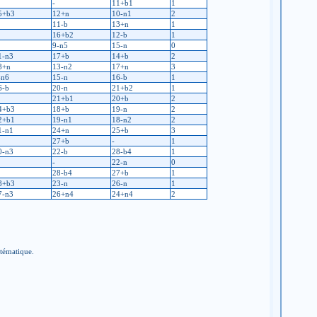
-
11+b1
1
5+b3
12+n
10-n1
2
11-b
13+n
1
16+b2
12-b
1
9-n5
15-n
0
1-n3
17+b
14+b
2
8+n
13-n2
17+n
3
-n6
15-n
16-b
1
6-b
20-n
21+b2
1
21+b1
20+b
2
4+b3
18+b
19-n
2
2+b1
19-n1
18-n2
2
1-n1
24+n
25+b
3
27+b
-
1
0-n3
22-b
28-b4
1
-
22-n
0
28-b4
27+b
1
8+b3
23-n
26-n
1
7-n3
26+n4
24+n4
2
stématique.