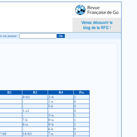
Chercher un joueur :
R2
R3
R4
Pts
4+b1
2+b
2
-
1-n
0
-
5-b
0
1-n1
-
0
-
3+n
1
7-b
8+n
1
6+n
9+b
2
-
6-b
0
7+b6
14+b5
7-n
3