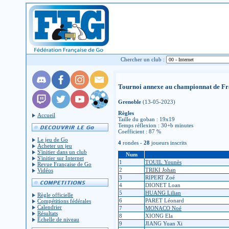
Chercher un club :
Tournoi annexe au championnat de Fra
Grenoble
(13-05-2023)
Règles
Accueil
Taille du goban : 19x19
Temps réflexion : 30+b minutes
Coefficient : 87 %
Le jeu de Go
4
rondes -
28
joueurs inscrits
Acheter un jeu
S'initier dans un club
Num
S'initier sur Internet
1
TOUIL Younès
Revue Française de Go
2
TRIKI Johan
Vidéos
3
RIPERT Zoé
4
DIONET Loan
5
HUANG Lilian
Règle officielle
6
PARET Léonard
Compétitions fédérales
Calendrier
7
MONACO Noé
Résultats
8
XIONG Ela
Échelle de niveau
9
JIANG Yuan Xi