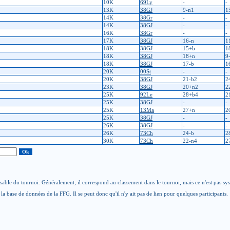
10K
69Ly
-
-
13K
38GJ
9-n1
1
14K
38Gr
-
-
14K
38GJ
-
-
16K
38Gr
-
-
17K
38GJ
16-n
1
18K
38GJ
15+b
1
18K
38GJ
18+n
9
18K
38GJ
17-b
1
20K
00St
-
-
20K
38GJ
21-b2
2
23K
38GJ
20+n2
2
25K
92Le
28+b4
2
25K
38GJ
-
-
25K
13Ma
27+n
2
25K
38GJ
-
-
26K
38GJ
-
-
26K
73Ch
24-b
2
30K
73Ch
22-n4
2
able du tournoi. Généralement, il correspond au classement dans le tournoi, mais ce n'est pas sy
la base de données de la FFG. Il se peut donc qu'il n'y ait pas de lien pour quelques participants.