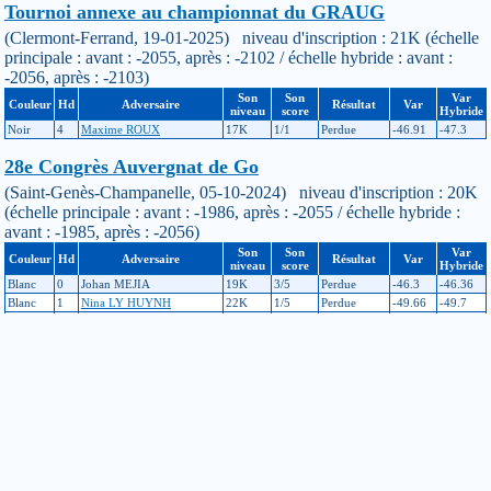
Tournoi annexe au championnat du GRAUG
(Clermont-Ferrand, 19-01-2025) niveau d'inscription : 21K (échelle
principale : avant : -2055, après : -2102 / échelle hybride : avant :
-2056, après : -2103)
Son
Son
Var
Couleur
Hd
Adversaire
Résultat
Var
niveau
score
Hybride
Noir
4
Maxime ROUX
17K
1/1
Perdue
-46.91
-47.3
28e Congrès Auvergnat de Go
(Saint-Genès-Champanelle, 05-10-2024) niveau d'inscription : 20K
(échelle principale : avant : -1986, après : -2055 / échelle hybride :
avant : -1985, après : -2056)
Son
Son
Var
Couleur
Hd
Adversaire
Résultat
Var
niveau
score
Hybride
Blanc
0
Johan MEJIA
19K
3/5
Perdue
-46.3
-46.36
Blanc
1
Nina LY HUYNH
22K
1/5
Perdue
-49.66
-49.7
Noir
2
Soline ALBERT LEDUN
17K
3/5
Perdue
-42.54
-43.84
Blanc
0
Emma VIALLARD
20K
1/4
Gagnée
+68.77
+68.7
Championnat du GRAUG
(Clermont-Ferrand, 18-02-2024) niveau d'inscription : 20K (échelle
principale : avant : -2052, après : -1986 / échelle hybride : avant :
-2051, après : -1985)
Son
Son
Var
Couleur
Hd
Adversaire
Résultat
Var
niveau
score
Hybride