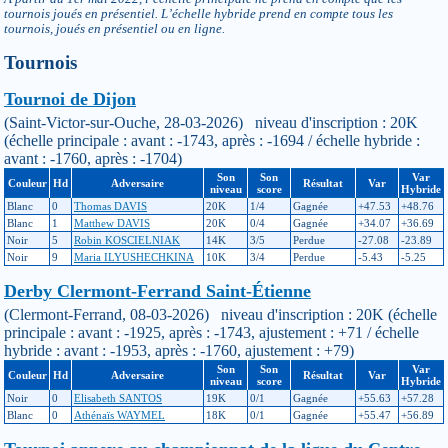
tournois joués en présentiel. L’échelle hybride prend en compte tous les
tournois, joués en présentiel ou en ligne.
Tournois
Tournoi de Dijon
(Saint-Victor-sur-Ouche, 28-03-2026) niveau d'inscription : 20K
(échelle principale : avant : -1743, après : -1694 / échelle hybride :
avant : -1760, après : -1704)
Son
Son
Var
Couleur
Hd
Adversaire
Résultat
Var
niveau
score
Hybride
Blanc
0
Thomas DAVIS
20K
1/4
Gagnée
+47.53
+48.76
Blanc
1
Matthew DAVIS
20K
0/4
Gagnée
+34.07
+36.69
Noir
5
Robin KOSCIELNIAK
14K
3/5
Perdue
-27.08
-23.89
Noir
9
Maria ILYUSHECHKINA
10K
3/4
Perdue
-5.43
-5.25
Derby Clermont-Ferrand Saint-Étienne
(Clermont-Ferrand, 08-03-2026) niveau d'inscription : 20K (échelle
principale : avant : -1925, après : -1743, ajustement : +71 / échelle
hybride : avant : -1953, après : -1760, ajustement : +79)
Son
Son
Var
Couleur
Hd
Adversaire
Résultat
Var
niveau
score
Hybride
Noir
0
Elisabeth SANTOS
19K
0/1
Gagnée
+55.63
+57.28
Blanc
0
Athénaïs WAYMEL
18K
0/1
Gagnée
+55.47
+56.89