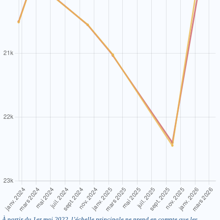
À partir du 1er mai 2022, l’échelle principale ne prend en compte que les