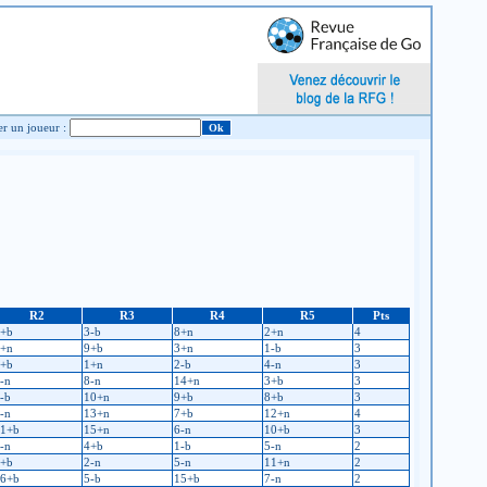
Chercher un joueur :
R2
R3
R4
R5
Pts
+b
3-b
8+n
2+n
4
+n
9+b
3+n
1-b
3
+b
1+n
2-b
4-n
3
-n
8-n
14+n
3+b
3
-b
10+n
9+b
8+b
3
-n
13+n
7+b
12+n
4
1+b
15+n
6-n
10+b
3
-n
4+b
1-b
5-n
2
+b
2-n
5-n
11+n
2
6+b
5-b
15+b
7-n
2