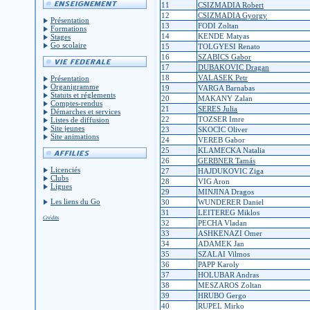
11
CSIZMADIA Robert
12
CSIZMADIA Gyorgy
Présentation
13
FODI Zoltan
Formations
14
KENDE Matyas
Stages
Go scolaire
15
TOLGYESI Renato
16
SZABICS Gabor
17
DUBAKOVIC Dragan
18
VALASEK Petr
Présentation
Organigramme
19
VARGA Barnabas
Statuts et réglements
20
MAKANY Zalan
Comptes-rendus
21
SERES Julia
Démarches et services
22
TOZSER Imre
Listes de diffusion
Site jeunes
23
SKOCIC Oliver
Site animations
24
VEREB Gabor
25
KLAMECKA Natalia
26
GERBNER Tamás
Licenciés
27
HAJDUKOVIC Ziga
Clubs
28
VIG Aron
Ligues
29
MINJINA Dragos
Les liens du Go
30
WUNDERER Daniel
31
LEITEREG Miklos
Crédits
32
PECHA Vladan
33
ASHKENAZI Omer
34
ADAMEK Jan
35
SZALAI Vilmos
36
PAPP Karoly
37
HOLUBAR Andras
38
MESZAROS Zoltan
39
HRUBO Gergo
40
RUPEL Mirko