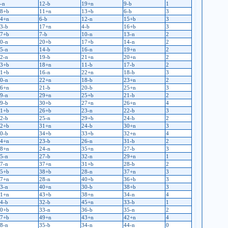
-n
12-b
19+n
9-b
1
8+b
11+n
13+b
6-b
3
4+n
6-b
12-n
15+b
3
3-b
17+n
4-b
16+b
3
7+b
7-b
10-n
13-n
2
0-n
20+b
17+b
14-n
2
5-n
14-b
16-n
19+n
2
2-n
19-b
21+n
20+n
2
3+b
18+n
11-b
17-b
2
1+b
16-n
22+n
18-b
3
0-n
22+n
18-b
23+n
2
6+n
21-b
20-b
25+n
3
9-n
29+n
25+b
21-b
2
9-b
30+b
27+n
26+n
4
1+b
26+b
23-n
22-b
3
2-b
25-n
29+b
24-b
2
2+b
31+n
24-b
30+n
3
0-b
34+b
33+b
32+n
4
4+n
23-b
26-n
31-b
2
8+n
24-n
35+n
27-b
3
5-n
27-b
32-n
29+n
1
7-n
37+n
31+b
28-b
2
5+b
38+b
28-n
37+n
3
7+n
28-n
40+b
36+b
3
3-n
40+n
30-b
38+b
3
1+n
43+b
38+n
34-n
4
4-b
32-b
45+n
33-b
1
0+b
33-n
36-b
35-n
2
7+b
49+n
43+n
42+n
4
8-n
35-b
34-n
44-n
0