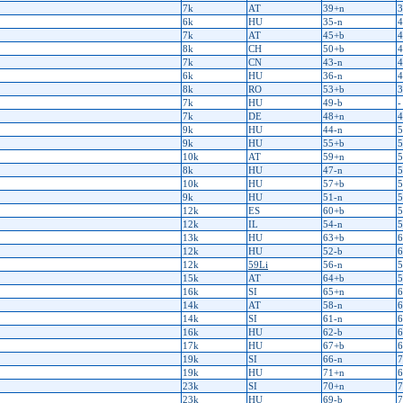
7k
AT
39+n
3
6k
HU
35-n
4
7k
AT
45+b
4
8k
CH
50+b
4
7k
CN
43-n
4
6k
HU
36-n
4
8k
RO
53+b
3
7k
HU
49-b
-
7k
DE
48+n
4
9k
HU
44-n
5
9k
HU
55+b
5
10k
AT
59+n
5
8k
HU
47-n
5
10k
HU
57+b
5
9k
HU
51-n
5
12k
ES
60+b
5
12k
IL
54-n
5
13k
HU
63+b
6
12k
HU
52-b
6
12k
59Li
56-n
5
15k
AT
64+b
5
16k
SI
65+n
6
14k
AT
58-n
6
14k
SI
61-n
6
16k
HU
62-b
6
17k
HU
67+b
6
19k
SI
66-n
7
19k
HU
71+n
6
23k
SI
70+n
7
23k
HU
69-b
7