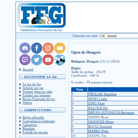
Chercher un club :
Open de Hongrie
Budapest, Hongrie
(23-11-2024)
Règles
Accueil
Taille du goban : 19x19
Coefficient : 100 %
5
rondes -
75
joueurs inscrits
Le jeu de Go
Acheter un jeu
Num
S'initier dans un club
1
FREJLAK Stanislaw
S'initier sur Internet
2
MERO Csaba
Revue Française de Go
Vidéos
3
XING Yuze
4
BALOGH Pal
5
DRÉAN-GUÉNAÏZIA Benjamin
6
ZHANG Ryan
Règle officielle
Compétitions fédérales
7
GRANGER Alban
Calendrier
8
BOVIZ Dominik
Résultats
9
MARKO Peter
Échelle de niveau
10
CHANG Xin