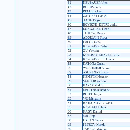
41
NEUBAUER Vera
42
BOHUS Geza
43
RECHEIS Len
44
ZATONYI Daniel
45
JIANG Peijin
46
BOVIZNE_DETRE Judit
47
LONGAUER Tiberiu
48
TOMESZ Bence
49
ADORJANI Tibor
50
FULOP Geza
51
KIS-GADO Csaba
52
XU Yueling
53
KOROSSY-KHAYLL Peter
54
KIS-GADO_IFJ. Csaba
55
KATONA Csaba
56
WUNDERER Anaid
57
ASHKENAZI Dvir
58
NEMETH Nandor
59
SANDOR Andras
60
HAYAR Malak
61
MAUTNER Raphael
62
RUPEL Katja
63
WU Mingzhe
64
HAJDUKOVIC Ivana
65
KIS-GADO David
66
NAGY Daniel
67
SUC Teja
68
URBAN Gabor
69
PETROV Nikola
70
TAKACS Monika