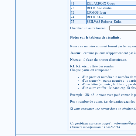
71
DELACROIX Gwen
72
BECK Konstantin
73
URMOS Ivett
74
BECK Kloe
75
SZILVAS Roberta_Erika
Chercher un autre tournoi :
Notes sur le tableau de résultats:
Num :
ce numéro nous est fourni par le respons
Joueur :
certains joueurs n'appartiennent pas à 
Niveau :
il s'agit du niveau d'inscription.
R1, R2, etc... :
liste des rondes
Chaque partie est composée :
d'un premier numéro : le numéro de v
d'un signe (+ : partie gagnée ; - : parti
d'une lettre (n : noir ; b : blanc ; pas 
d'un autre chiffre : le handicap. Si abs
Exemple : 38+n3 -> vous avez joué contre le jo
Pts :
nombre de points,
i.e
, de parties gagnées
Si vous constatez une erreur dans un résultat d
Un problème sur cette page? :
webmestre
jeu
Dernière modification : 13/02/2014