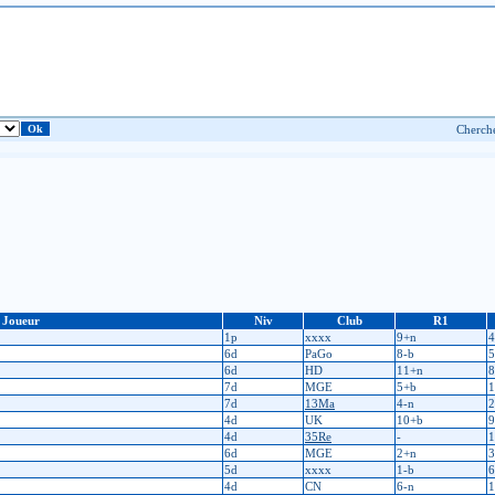
Joueur
Niv
Club
R1
1p
xxxx
9+n
4
6d
PaGo
8-b
5
6d
HD
11+n
8
7d
MGE
5+b
1
7d
13Ma
4-n
2
4d
UK
10+b
9
4d
35Re
-
1
6d
MGE
2+n
3
5d
xxxx
1-b
6
4d
CN
6-n
1