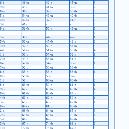
6-b
46+n
42-b
45+n
3
9+b
45-b
41+n
39-b
2
6+n
36-n
39-b
50+b
3
5-n
54+n
49+n
40+b
4
4+b
42+n
37-b
41-b
2
3-b
41-b
-
-
0
9-n
51+b
50-n
49+n
3
-
-
-
0
2-n
39-b
44-b
47-b
1
5+b
53+n
47+b
43-n
3
3+n
47-n
52-b
54+n
3
4-b
56+n
51+n
53+b
4
1-b
50-b
57+n
52-n
1
2+n
44-b
55+n
51-b
3
0-n
57+b
54-b
56-n
1
7+n
52-b
58+n
55+b
4
6-b
55-n
53-b
58+b
1
0+n
59+b
56-b
57-n
3
1-b
58-n
60+n
63+b
2
8-b
63+n
59-b
61-n
1
9+n
62-n
65+n
60+b
4
6+b
61+b
63+b
64-n
4
4+b
60-b
62-n
59-n
1
3-n
65-b
66-b
62+b
1
8+n
64+n
61-b
66+b
3
2-n
68+b
64+n
65-n
3
2+n
69+b
68+n
70+b
4
5-b
66-n
67-b
69+b
2
3+b
67-n
74+b
68-n
3
1+n
72+b
73+n
67-n
3