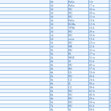
4d
PaGo
3-b
7
3d
PaGo
17-n
1
3d
HU
16+n
1
3d
HU
18+n
1
3d
HU
21+n
1
3d
PaGo
13-b
1
3d
KGRa
12+b
1
3d
TFMi
14-b
1
2d
HU
20-n
2
1d
HU
19+b
2
2d
xxxx
15-b
2
1k
HU
23+n
2
1d
HR
22-b
1
3k
HU
32+n
2
3k
PL
27+n
3
2k
MGE
31+n
2
3k
SI
25-b
3
4k
HU
40+n
3
3k
RO
37+b
2
4k
ES
33+b
2
2k
HU
26-b
2
3k
CZ
24-b
2
4k
IL
30-n
3
4k
CZ
38-b
3
5k
HU
42+b
3
6k
HU
46+b
4
4k
HU
29-n
3
5k
HU
34+n
4
7k
HU
41-b
4
4k
SI
28-b
3