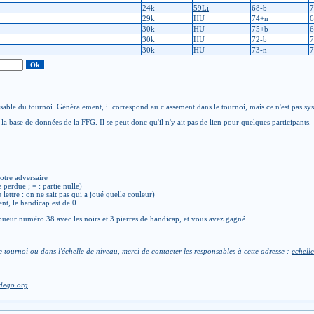
24k
59Li
68-b
7
29k
HU
74+n
6
30k
HU
75+b
6
30k
HU
72-b
7
30k
HU
73-n
7
able du tournoi. Généralement, il correspond au classement dans le tournoi, mais ce n'est pas sy
la base de données de la FFG. Il se peut donc qu'il n'y ait pas de lien pour quelques participants.
otre adversaire
e perdue ; = : partie nulle)
de lettre : on ne sait pas qui a joué quelle couleur)
ent, le handicap est de 0
ueur numéro 38 avec les noirs et 3 pierres de handicap, et vous avez gagné.
e tournoi ou dans l'échelle de niveau, merci de contacter les responsables à cette adresse :
echelle
dego.org