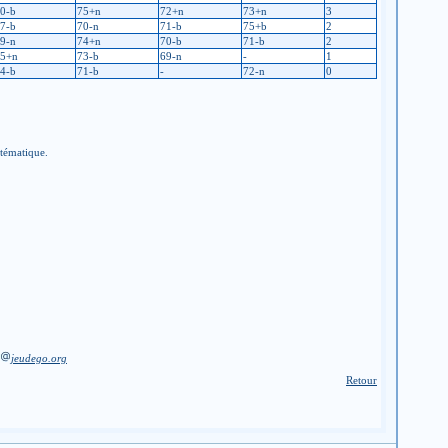
0-b
75+n
72+n
73+n
3
7-b
70-n
71-b
75+b
2
9-n
74+n
70-b
71-b
2
5+n
73-b
69-n
-
1
4-b
71-b
-
72-n
0
stématique.
jeudego.org
Retour