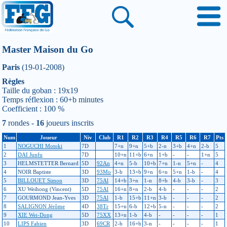
Master Maison du Go
Paris
(19-01-2008)
Règles
Taille du goban : 19x19
Temps réflexion : 60+b minutes
Coefficient : 100 %
7
rondes -
16
joueurs inscrits
Num
Joueur
Niv
Club
R1
R2
R3
R4
R5
R6
R7
Pts
1
NOGUCHI Motoki
7D
7+n
9+n
5+b
2-n
3+b
4+n
2-b
5
2
DAI Junfu
7D
10+n
11+b
6+n
1+b
-
-
1+n
5
3
HELMSTETTER Bernard
5D
92An
4+n
5-b
10+b
7+n
1-n
5+n
-
4
4
NOIR Baptiste
3D
93Mo
3-b
13+b
9+n
6+n
5+n
1-b
-
4
5
BILLOUET Simon
3D
75Al
14+b
3+n
1-n
8+b
4-b
3-b
-
3
6
XU Weihong (Vincent)
5D
75Al
16+n
8+n
2-b
4-b
-
-
-
2
7
GOURMOND Jean-Yves
3D
75Al
1-b
15+b
11+n
3-b
-
-
-
2
8
SALIGNON Jérôme
4D
38Tr
15+n
6-b
12+b
5-n
-
-
-
2
9
XIE Wei-Dong
5D
75XX
13+n
1-b
4-b
-
-
-
-
1
10
LIPS Fabien
3D
69CR
2-b
16+b
3-n
-
-
-
-
1