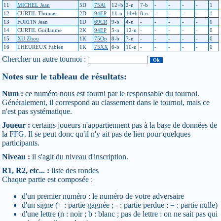
11
MICHEL Jean
5D
75Al
12+b
2-n
7-b
-
-
-
-
1
12
CURTIL Thomas
2D
94EP
11-n
14+b
8-n
-
-
-
-
1
13
FORTIN Jean
1D
69CR
9-b
4-n
-
-
-
-
-
0
14
CURTIL Guillaume
2K
94EP
5-n
12-n
-
-
-
-
-
0
15
XU Zhou
1K
75Op
8-b
7-n
-
-
-
-
-
0
16
LHEUREUX Fabien
1K
75XX
6-b
10-n
-
-
-
-
-
0
Chercher un autre tournoi :
Notes sur le tableau de résultats:
Num :
ce numéro nous est fourni par le responsable du tournoi.
Généralement, il correspond au classement dans le tournoi, mais ce
n'est pas systématique.
Joueur :
certains joueurs n'appartiennent pas à la base de données de
la FFG. Il se peut donc qu'il n'y ait pas de lien pour quelques
participants.
Niveau :
il s'agit du niveau d'inscription.
R1, R2, etc... :
liste des rondes
Chaque partie est composée :
d'un premier numéro : le numéro de votre adversaire
d'un signe (+ : partie gagnée ; - : partie perdue ; = : partie nulle)
d'une lettre (n : noir ; b : blanc ; pas de lettre : on ne sait pas qui