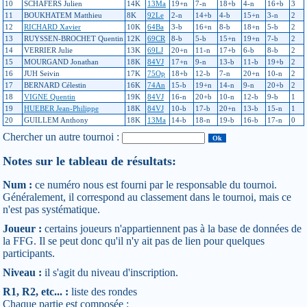
10
SCHÄFERS Julien
14K
13Ma
19+n
7-n
18+b
4-n
16+b
3
11
BOUKHATEM Matthieu
8K
92Le
2-n
14+b
4-b
15+n
3-n
2
12
RICHARD Xavier
10K
64Ba
3-b
16+n
8-b
18+n
5-b
2
13
RUYSSEN-BROCHET Quentin
12K
69CR
8-b
5-b
15+n
19+n
7-b
2
14
VERRIER Julie
13K
69LJ
20+n
11-n
17+b
6-b
8-b
2
15
MOURGAND Jonathan
18K
84VJ
17+n
9-n
13-b
11-b
19+b
2
16
JUH Seivin
17K
75Op
18+b
12-b
7-n
20+n
10-n
2
17
BERNARD Célestin
16K
74An
15-b
19+n
14-n
9-n
20+b
2
18
VIGNE Quentin
19K
84VJ
16-n
20+b
10-n
12-b
9-b
1
19
HUEBER Jean-Philippe
18K
84VJ
10-b
17-b
20+n
13-b
15-n
1
20
GUILLEM Anthony
18K
13Ma
14-b
18-n
19-b
16-b
17-n
0
Chercher un autre tournoi :
Notes sur le tableau de résultats:
Num :
ce numéro nous est fourni par le responsable du tournoi.
Généralement, il correspond au classement dans le tournoi, mais ce
n'est pas systématique.
Joueur :
certains joueurs n'appartiennent pas à la base de données de
la FFG. Il se peut donc qu'il n'y ait pas de lien pour quelques
participants.
Niveau :
il s'agit du niveau d'inscription.
R1, R2, etc... :
liste des rondes
Chaque partie est composée :