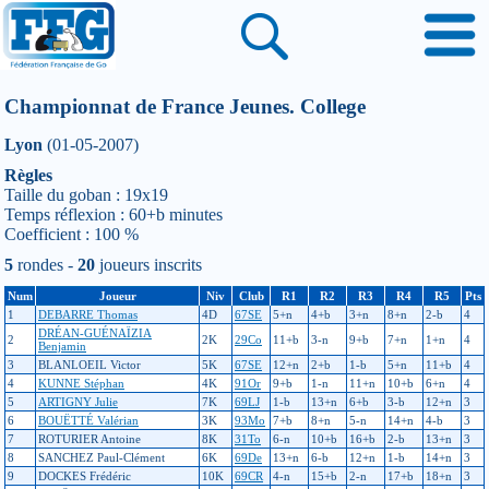
Championnat de France Jeunes. College
Lyon
(01-05-2007)
Règles
Taille du goban : 19x19
Temps réflexion : 60+b minutes
Coefficient : 100 %
5
rondes -
20
joueurs inscrits
Num
Joueur
Niv
Club
R1
R2
R3
R4
R5
Pts
1
DEBARRE Thomas
4D
67SE
5+n
4+b
3+n
8+n
2-b
4
DRÉAN-GUÉNAÏZIA
2
2K
29Co
11+b
3-n
9+b
7+n
1+n
4
Benjamin
3
BLANLOEIL Victor
5K
67SE
12+n
2+b
1-b
5+n
11+b
4
4
KUNNE Stéphan
4K
91Or
9+b
1-n
11+n
10+b
6+n
4
5
ARTIGNY Julie
7K
69LJ
1-b
13+n
6+b
3-b
12+n
3
6
BOUËTTÉ Valérian
3K
93Mo
7+b
8+n
5-n
14+n
4-b
3
7
ROTURIER Antoine
8K
31To
6-n
10+b
16+b
2-b
13+n
3
8
SANCHEZ Paul-Clément
6K
69De
13+n
6-b
12+n
1-b
14+n
3
9
DOCKES Frédéric
10K
69CR
4-n
15+b
2-n
17+b
18+n
3