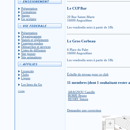
Le CUP Bar
Présentation
Formations
Stages
20 Rue Sainte-Marie
Go scolaire
16000 Angoulême
Les vendredis soirs à partir de 18h
Présentation
Organigramme
Statuts et réglements
Le Gros Corbeau
Comptes-rendus
Démarches et services
6 Place du Palet
Listes de diffusion
16000 Angoulême
Site jeunes
Site animations
Les vendredis soirs à partir de 18h
Licenciés
Échelle de niveau pour ce club
Clubs
Ligues
11 membres (dont 1 souhaitant rester 
Les liens du Go
Crédits
ARAGNOU Camille
BORRI Bruno
HENRY Simon
Demander une correction
+