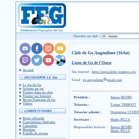
Chercher un club :
Club de Go Angoulême (16An)
Ligue de Go de l'Ouest
Accueil
Site Internet :
https://angouleme.jeudego.org/
Email :
go.angouleme
gmail.com
Le jeu de Go
Acheter un jeu
S'initier dans un club
S'initier sur Internet
Président :
Simon HENRY
Revue Française de Go
Vidéos
Trésorier :
Tristan TRIBOUT
Trésorier adjoint :
Dominique LYOEN
Règle officielle
Secrétaire :
Matéo PILLU
Compétitions fédérales
Calendrier
Responsables licences :
Simon HENRY
Résultats
Matéo PILLU
Échelle de niveau