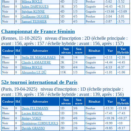
Blanc
0
Milena BOCLE
4D
1/2
Perdue
-5.62
-5.52
Blanc
0
Julien DARTIGUES
1K
3/5
Gagnée
+6.43
+6.51
Noir
0
Stéphan KUNNE
4D
1/3
Gagnée
+13.66
+13.69
Blanc
0
Guillaume OUGIER
5D
4/5
Perdue
-3.04
-3.01
Noir
0
Samuel TEISSIER
5D
4/5
Perdue
-3.87
-3.75
Championnat de France féminin
(Rennes, 11-10-2025) niveau d'inscription : 2D (échelle principale :
avant : 156, après : 157 / échelle hybride : avant : 156, après : 157)
Son
Son
Var
Couleur
Hd
Adversaire
Résultat
Var
niveau
score
Hybride
Blanc
0
Stella DE MAGALHAES
5K
1/4
Gagnée
+2.11
+2.16
Blanc
0
Claude LAMAZIERE
2K
2/4
Gagnée
+4.44
+4.45
Noir
0
Milena BOCLE
3D
4/4
Perdue
-6.53
-6.37
Noir
0
Alexandra LE DÛ
11K
1/3
Gagnée
+1.01
+1.06
52e tournoi international de Paris
(Paris, 19-04-2025) niveau d'inscription : 1D (échelle principale :
avant : 139, après : 156 / échelle hybride : avant : 139, après : 156)
Son
Son
Var
Couleur
Hd
Adversaire
Résultat
Var
niveau
score
Hybride
Noir
0
Denis FELDMANN
1D
3/6
Perdue
-13.31
-13.18
Blanc
0
Lucien RADAL
1D
2/6
Gagnée
+7.41
+7.43
Blanc
0
Jérémy VOGT
1D
4/6
Gagnée
+10.26
+10.27
Noir
0
Dominique CORNUEJOLS
2D
2/6
Gagnée
+9.99
+10
Blanc
0
Davide GRASSO
2D
2/6
Gagnée
+9.85
+9.17