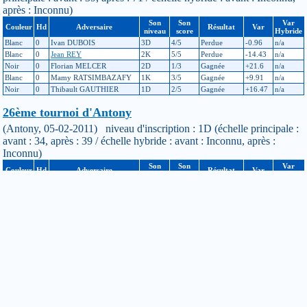
après : Inconnu)
Son
Son
Var
Couleur
Hd
Adversaire
Résultat
Var
niveau
score
Hybride
Blanc
0
Ivan DUBOIS
3D
4/5
Perdue
-0.96
n/a
Blanc
0
Jean REY
2K
5/5
Perdue
-14.43
n/a
Noir
0
Florian MELCER
2D
1/3
Gagnée
+21.6
n/a
Blanc
0
Mamy RATSIMBAZAFY
1K
3/5
Gagnée
+9.91
n/a
Noir
0
Thibault GAUTHIER
1D
2/5
Gagnée
+16.47
n/a
26ème tournoi d'Antony
(Antony, 05-02-2011) niveau d'inscription : 1D (échelle principale :
avant : 34, après : 39 / échelle hybride : avant : Inconnu, après :
Inconnu)
Son
Son
Var
Couleur
Hd
Adversaire
Résultat
Var
niveau
score
Hybride
Blanc
0
Thibault GAUTHIER
1D
3/5
Perdue
-12.54
n/a
Noir
0
Philippe RENAUT
1K
3/5
Gagnée
+13.73
n/a
Noir
0
Thomas DANEL
1D
3/5
Perdue
-10.82
n/a
Blanc
0
Mamy RATSIMBAZAFY
1K
3/5
Gagnée
+8.8
n/a
Blanc
0
Alban GRANGER
2K
3/5
Gagnée
+5.33
n/a
15ème tournoi d'Orsay
(Orsay, 08-01-2011) niveau d'inscription : 1D (échelle principale :
avant : 51, après : 34 / échelle hybride : avant : Inconnu, après :
Inconnu)