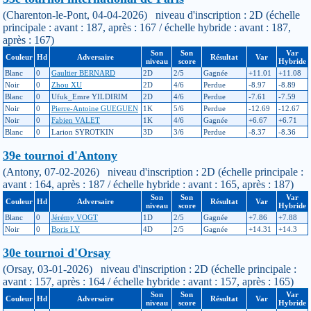
(Charenton-le-Pont, 04-04-2026) niveau d'inscription : 2D (échelle
principale : avant : 187, après : 167 / échelle hybride : avant : 187,
après : 167)
Son
Son
Var
Couleur
Hd
Adversaire
Résultat
Var
niveau
score
Hybride
Blanc
0
Gaultier BERNARD
2D
2/5
Gagnée
+11.01
+11.08
Noir
0
Zhou XU
2D
4/6
Perdue
-8.97
-8.89
Blanc
0
Ufuk_Emre YILDIRIM
2D
4/6
Perdue
-7.61
-7.59
Noir
0
Pierre-Antoine GUEGUEN
1K
5/6
Perdue
-12.69
-12.67
Noir
0
Fabien VALET
1K
4/6
Gagnée
+6.67
+6.71
Blanc
0
Larion SYROTKIN
3D
3/6
Perdue
-8.37
-8.36
39e tournoi d'Antony
(Antony, 07-02-2026) niveau d'inscription : 2D (échelle principale :
avant : 164, après : 187 / échelle hybride : avant : 165, après : 187)
Son
Son
Var
Couleur
Hd
Adversaire
Résultat
Var
niveau
score
Hybride
Blanc
0
Jérémy VOGT
1D
2/5
Gagnée
+7.86
+7.88
Noir
0
Boris LY
4D
2/5
Gagnée
+14.31
+14.3
30e tournoi d'Orsay
(Orsay, 03-01-2026) niveau d'inscription : 2D (échelle principale :
avant : 157, après : 164 / échelle hybride : avant : 157, après : 165)
Son
Son
Var
Couleur
Hd
Adversaire
Résultat
Var
niveau
score
Hybride