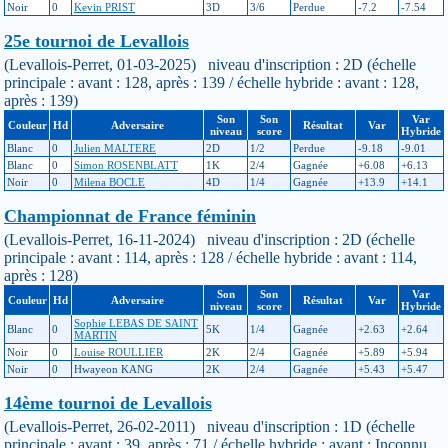
Noir
0
Kevin PRIST
3D
3/6
Perdue
-7.2
-7.54
25e tournoi de Levallois
(Levallois-Perret, 01-03-2025) niveau d'inscription : 2D (échelle
principale : avant : 128, après : 139 / échelle hybride : avant : 128,
après : 139)
Son
Son
Var
Couleur
Hd
Adversaire
Résultat
Var
niveau
score
Hybride
Blanc
0
Julien MALTERE
2D
1/2
Perdue
-9.18
-9.01
Blanc
0
Simon ROSENBLATT
1K
2/4
Gagnée
+6.08
+6.13
Noir
0
Milena BOCLE
4D
1/4
Gagnée
+13.9
+14.1
Championnat de France féminin
(Levallois-Perret, 16-11-2024) niveau d'inscription : 2D (échelle
principale : avant : 114, après : 128 / échelle hybride : avant : 114,
après : 128)
Son
Son
Var
Couleur
Hd
Adversaire
Résultat
Var
niveau
score
Hybride
Sophie LEBAS DE SAINT
Blanc
0
5K
1/4
Gagnée
+2.63
+2.64
MARTIN
Noir
0
Louise ROULLIER
2K
2/4
Gagnée
+5.89
+5.94
Noir
0
Hwayeon KANG
2K
2/4
Gagnée
+5.43
+5.47
14ème tournoi de Levallois
(Levallois-Perret, 26-02-2011) niveau d'inscription : 1D (échelle
principale : avant : 39, après : 71 / échelle hybride : avant : Inconnu,