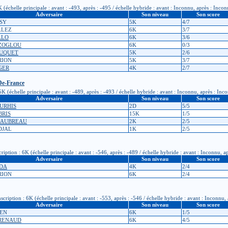
(échelle principale : avant : -493, après : -495 / échelle hybride : avant : Inconnu, après : Inco
Adversaire
Son niveau
Son score
ISY
5K
4/7
LLEZ
6K
3/7
LLO
6K
3/6
AZOGLOU
6K
0/3
BOUQUET
5K
2/6
IRION
5K
3/7
IGER
4K
2/7
De-France
 (échelle principale : avant : -489, après : -493 / échelle hybride : avant : Inconnu, après : Inc
Adversaire
Son niveau
Son score
OURHIS
2D
5/5
BRIS
15K
1/5
UYAUBREAU
2K
2/5
DJAL
1K
2/5
tion : 6K (échelle principale : avant : -546, après : -489 / échelle hybride : avant : Inconnu, a
Adversaire
Son niveau
Son score
EDA
4K
2/4
IRION
6K
2/4
iption : 6K (échelle principale : avant : -553, après : -546 / échelle hybride : avant : Inconnu,
Adversaire
Son niveau
Son score
PEN
6K
1/5
 RENAUD
6K
4/5