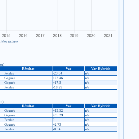
iel ou en ligne.
nnu)
Résultat
Var
Var Hybride
Perdue
-23.04
n/a
Gagnée
+22.46
n/a
Gagnée
+17.5
n/a
Perdue
-18.29
n/a
nu)
Résultat
Var
Var Hybride
Gagnée
+13.52
n/a
Gagnée
+35.29
n/a
Perdue
0
n/a
Gagnée
+2.73
n/a
Perdue
-0.34
n/a