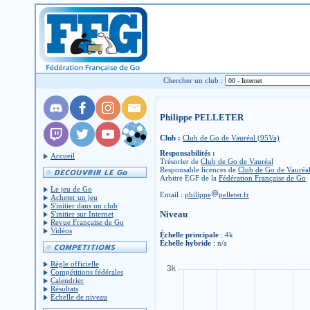
Chercher un club :
Philippe PELLETER
Club :
Club de Go de Vauréal (95Va)
Responsabilités :
Accueil
Trésorier de
Club de Go de Vauréal
Responsable licences de
Club de Go de Vauréa
Arbitre EGF de la
Fédération Française de Go
Le jeu de Go
Email :
philippe
pelleter.fr
Acheter un jeu
S'initier dans un club
Niveau
S'initier sur Internet
Revue Française de Go
Vidéos
Échelle principale
: 4k
Échelle hybride
: n/a
Règle officielle
Compétitions fédérales
Calendrier
Résultats
Échelle de niveau