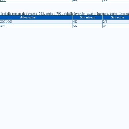
JDOS
6K
3/4
chelle principale : avant : -763, après : -700 / échelle hybride : avant : Inconnu, après : Incon
Adversaire
Son niveau
Son score
AZOGLOU
4K
2/6
UXEL
5K
4/6
E HIR
4K
0/6
CORDRIE
4K
3/6
ME
1D
3/6
BERT
2K
2/6
8K (échelle principale : avant : -767, après : -763 / échelle hybride : avant : Inconnu, après : I
Adversaire
Son niveau
Son score
DER
6K
1/6
 PERE
5K
1/6
échelle principale : avant : -755, après : -767 / échelle hybride : avant : Inconnu, après : Inconn
Adversaire
Son niveau
Son score
AM
15K
2/4
NMEZIANE
6K
3/4
'AVOUT
13K
2/4
to VON FACH DIAZ
18K
1/4
échelle principale : avant : -943, après : -755 / échelle hybride : avant : Inconnu, après : Inconn
Adversaire
Son niveau
Son score
ELON
5K
4/5