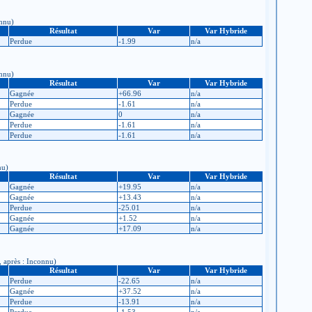
onnu)
Résultat
Var
Var Hybride
Perdue
-1.99
n/a
onnu)
Résultat
Var
Var Hybride
Gagnée
+66.96
n/a
Perdue
-1.61
n/a
Gagnée
0
n/a
Perdue
-1.61
n/a
Perdue
-1.61
n/a
nu)
Résultat
Var
Var Hybride
Gagnée
+19.95
n/a
Gagnée
+13.43
n/a
Perdue
-25.01
n/a
Gagnée
+1.52
n/a
Gagnée
+17.09
n/a
, après : Inconnu)
Résultat
Var
Var Hybride
Perdue
-22.65
n/a
Gagnée
+37.52
n/a
Perdue
-13.91
n/a