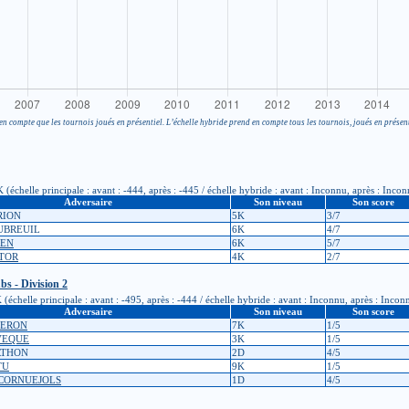
en compte que les tournois joués en présentiel. L’échelle hybride prend en compte tous les tournois, joués en présent
(échelle principale : avant : -444, après : -445 / échelle hybride : avant : Inconnu, après : Inco
Adversaire
Son niveau
Son score
IRION
5K
3/7
DUBREUIL
6K
4/7
DEN
6K
5/7
STOR
4K
2/7
s - Division 2
échelle principale : avant : -495, après : -444 / échelle hybride : avant : Inconnu, après : Incon
Adversaire
Son niveau
Son score
GERON
7K
1/5
EVEQUE
3K
1/5
ERTHON
2D
4/5
TU
9K
1/5
 CORNUEJOLS
1D
4/5