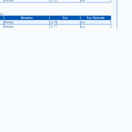
Perdue
-1.53
n/a
nu)
Résultat
Var
Var Hybride
Perdue
-1.76
n/a
Perdue
-1.77
n/a
Gagnée
+70.68
n/a
Perdue
-1.7
n/a
Perdue
-1.02
n/a
Perdue
-1.36
n/a
nconnu)
Résultat
Var
Var Hybride
Gagnée
n/a
n/a
Perdue
n/a
n/a
u)
Résultat
Var
Var Hybride
Gagnée
n/a
n/a
Perdue
n/a
n/a
Perdue
n/a
n/a
Gagnée
n/a
n/a
u)
Résultat
Var
Var Hybride
Perdue
n/a
n/a