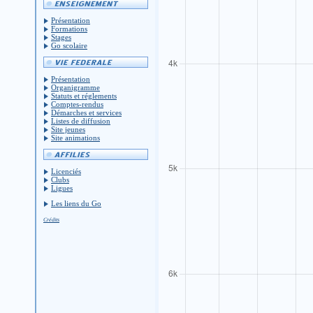
Présentation
Formations
Stages
Go scolaire
Présentation
Organigramme
Statuts et réglements
Comptes-rendus
Démarches et services
Listes de diffusion
Site jeunes
Site animations
Licenciés
Clubs
Ligues
Les liens du Go
Crédits