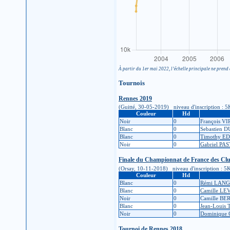
À partir du 1er mai 2022, l’échelle principale ne prend 
Tournois
Rennes 2019
(Guitté, 30-05-2019) niveau d'inscription : 5K 
Couleur
Hd
Noir
0
François V
Blanc
0
Sebastien 
Blanc
0
Timothy E
Noir
0
Gabriel PA
Finale du Championnat de France des Club
(Orsay, 10-11-2018) niveau d'inscription : 5K (
Couleur
Hd
Blanc
0
Rémi LAN
Blanc
0
Camille L
Noir
0
Camille B
Blanc
0
Jean-Louis 
Noir
0
Dominique
Tournoi de Rennes 2018