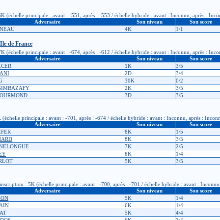
(échelle principale : avant : -551, après : -553 / échelle hybride : avant : Inconnu, après : Inc
Adversaire
Son niveau
Son score
UNEAU
4K
1/1
Ile de France
(échelle principale : avant : -674, après : -612 / échelle hybride : avant : Inconnu, après : Inc
Adversaire
Son niveau
Son score
LCER
1K
3/5
ANI
2D
3/4
G
30K
0/2
SIMBAZAFY
2K
3/5
 GOURMOND
3D
3/5
échelle principale : avant : -701, après : -674 / échelle hybride : avant : Inconnu, après : Incon
Adversaire
Son niveau
Son score
EFER
8K
1/5
CHARD
8K
3/5
ANNELONGUE
7K
2/5
REY
8K
1/4
URLOT
5K
3/5
cription : 5K (échelle principale : avant : -700, après : -701 / échelle hybride : avant : Inconnu
Adversaire
Son niveau
Son score
SON
5K
1/4
BAIN
6K
1/4
RAT
5K
4/4