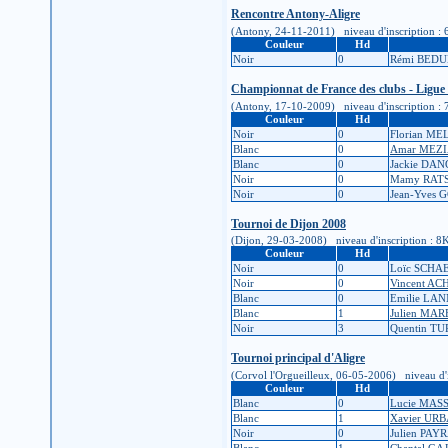
Rencontre Antony-Aligre
(Antony, 24-11-2011) niveau d'inscription : 6K 
Couleur
Hd
Noir
0
Rémi BED
Championnat de France des clubs - Ligue 
(Antony, 17-10-2009) niveau d'inscription : 7K 
Couleur
Hd
Noir
0
Florian ME
Blanc
0
Amar MEZI
Blanc
0
Jackie DAN
Noir
0
Mamy RAT
Noir
0
Jean-Yves
Tournoi de Dijon 2008
(Dijon, 29-03-2008) niveau d'inscription : 8K (
Couleur
Hd
Noir
0
Loïc SCHA
Noir
0
Vincent A
Blanc
0
Emilie L
Blanc
1
Julien MA
Noir
3
Quentin T
Tournoi principal d'Aligre
(Corvol l'Orgueilleux, 06-05-2006) niveau d'ins
Couleur
Hd
Blanc
0
Lucie MAS
Blanc
1
Xavier UR
Noir
0
Julien PAY