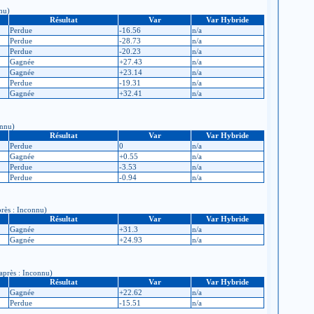
nnu)
Résultat
Var
Var Hybride
Perdue
-16.56
n/a
Perdue
-28.73
n/a
Perdue
-20.23
n/a
Gagnée
+27.43
n/a
Gagnée
+23.14
n/a
Perdue
-19.31
n/a
Gagnée
+32.41
n/a
onnu)
Résultat
Var
Var Hybride
Perdue
0
n/a
Gagnée
+0.55
n/a
Perdue
-3.53
n/a
Perdue
-0.94
n/a
près : Inconnu)
Résultat
Var
Var Hybride
Gagnée
+31.3
n/a
Gagnée
+24.93
n/a
 après : Inconnu)
Résultat
Var
Var Hybride
Gagnée
+22.62
n/a
Perdue
-15.51
n/a