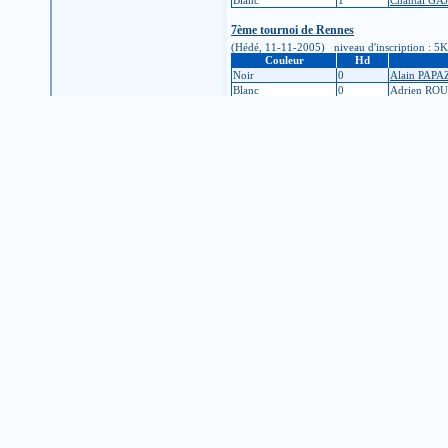
Blanc
1
Chantal GA
7ème tournoi de Rennes
(Hédé, 11-11-2005) niveau d'inscription : 5K (é
Couleur
Hd
Noir
0
Alain PAP
Blanc
0
Adrien RO
Noir
0
Matthieu L
Blanc
0
Sébastien 
Noir
4
A. ANONY
Noir
2
Bernard LE
Tournoi de Paris - Finale Toyota Tour
(Paris2004, 10-04-2004) niveau d'inscription : 
Couleur
Hd
Blanc
0
Simon MA
Noir
0
Dominique
1Championnat de France. 1er tour. Aligre
(Paris, 01-02-2004) niveau d'inscription : 8K (
Couleur
Hd
Noir
0
Philippe L
Blanc
0
Karim BE
Blanc
0
Aurélien D
Noir
0
Luis Alber
21ème Paris Meijin C
(Paris, 01-11-2003) niveau d'inscription : 8K (
Couleur
Hd
Noir
0
Vincent D