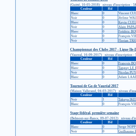
(Guitté, 10-05-2018) niveau d'inscription : 5K 
Couleur
Hd
Blanc
0
Vincent CU
Noir
0
Jérôme WA
Blanc
0
Kevin CUE
Noir
0
Alain PAP
Blanc
0
Frédéric 
Noir
0
François V
Noir
0
Florian TR
Championnat des Clubs 2017 - Ligue Ile-
(Vaureal, 16-09-2017) niveau d'inscription : 5K
Couleur
Hd
Blanc
0
François B
Blanc
0
Tanguy LE 
Noir
0
Nicolas P
Blanc
0
Adam LAA
Tournoi de Go de Vauréal 2017
(Maison Vallerand, 04-03-2017) niveau d'inscrip
Couleur
Hd
Noir
1
Takuya IK
Blanc
0
François V
Stage fédéral, première semaine
(Belmont-sur-Rance, 09-07-2012) niveau d'inscr
Couleur
Hd
Blanc
0
Serge NOP
Noir
0
Guilhaume