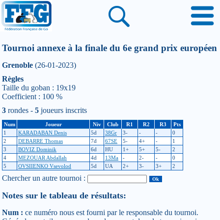
Tournoi annexe à la finale du 6e grand prix européen
Grenoble
(26-01-2023)
Règles
Taille du goban : 19x19
Coefficient : 100 %
3
rondes -
5
joueurs inscrits
Num
Joueur
Niv
Club
R1
R2
R3
Pts
1
KARADABAN Denis
5d
38Gr
3-
-
-
0
2
DEBARRE Thomas
7d
67SE
5-
4+
-
1
3
BOVIZ Dominik
6d
HU
1+
5+
5-
2
4
MEZOUAR Abdallah
4d
13Ma
-
2-
-
0
5
OVSIIENKO Vsevolod
5d
UA
2+
3-
3+
2
Chercher un autre tournoi :
Notes sur le tableau de résultats:
Num :
ce numéro nous est fourni par le responsable du tournoi.