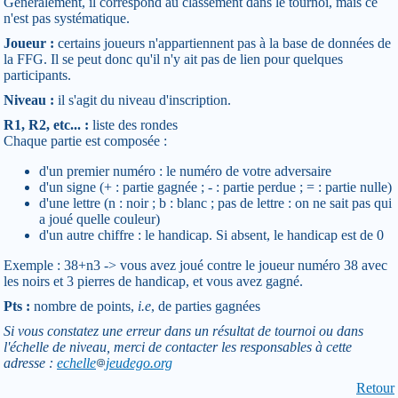
Généralement, il correspond au classement dans le tournoi, mais ce
n'est pas systématique.
Joueur :
certains joueurs n'appartiennent pas à la base de données de
la FFG. Il se peut donc qu'il n'y ait pas de lien pour quelques
participants.
Niveau :
il s'agit du niveau d'inscription.
R1, R2, etc... :
liste des rondes
Chaque partie est composée :
d'un premier numéro : le numéro de votre adversaire
d'un signe (+ : partie gagnée ; - : partie perdue ; = : partie nulle)
d'une lettre (n : noir ; b : blanc ; pas de lettre : on ne sait pas qui
a joué quelle couleur)
d'un autre chiffre : le handicap. Si absent, le handicap est de 0
Exemple : 38+n3 -> vous avez joué contre le joueur numéro 38 avec
les noirs et 3 pierres de handicap, et vous avez gagné.
Pts :
nombre de points,
i.e
, de parties gagnées
Si vous constatez une erreur dans un résultat de tournoi ou dans
l'échelle de niveau, merci de contacter les responsables à cette
adresse :
echelle
jeudego.org
Retour