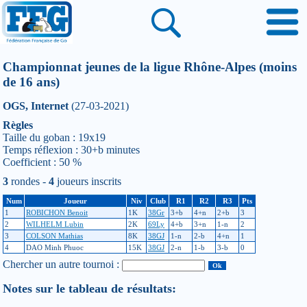
Championnat jeunes de la ligue Rhône-Alpes (moins
de 16 ans)
OGS, Internet
(27-03-2021)
Règles
Taille du goban : 19x19
Temps réflexion : 30+b minutes
Coefficient : 50 %
3
rondes -
4
joueurs inscrits
Num
Joueur
Niv
Club
R1
R2
R3
Pts
1
ROBICHON Benoit
1K
38Gr
3+b
4+n
2+b
3
2
WILHELM Lubin
2K
69Ly
4+b
3+n
1-n
2
3
COLSON Mathias
8K
38GJ
1-n
2-b
4+n
1
4
DAO Minh Phuoc
15K
38GJ
2-n
1-b
3-b
0
Chercher un autre tournoi :
Notes sur le tableau de résultats: