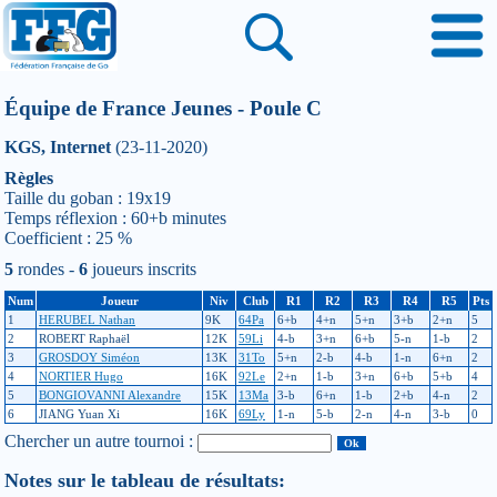
Équipe de France Jeunes - Poule C
KGS, Internet
(23-11-2020)
Règles
Taille du goban : 19x19
Temps réflexion : 60+b minutes
Coefficient : 25 %
5
rondes -
6
joueurs inscrits
Num
Joueur
Niv
Club
R1
R2
R3
R4
R5
Pts
1
HERUBEL Nathan
9K
64Pa
6+b
4+n
5+n
3+b
2+n
5
2
ROBERT Raphaël
12K
59Li
4-b
3+n
6+b
5-n
1-b
2
3
GROSDOY Siméon
13K
31To
5+n
2-b
4-b
1-n
6+n
2
4
NORTIER Hugo
16K
92Le
2+n
1-b
3+n
6+b
5+b
4
5
BONGIOVANNI Alexandre
15K
13Ma
3-b
6+n
1-b
2+b
4-n
2
6
JIANG Yuan Xi
16K
69Ly
1-n
5-b
2-n
4-n
3-b
0
Chercher un autre tournoi :
Notes sur le tableau de résultats: