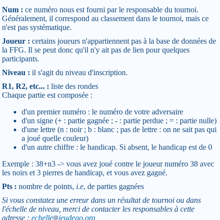
Num :
ce numéro nous est fourni par le responsable du tournoi.
Généralement, il correspond au classement dans le tournoi, mais ce
n'est pas systématique.
Joueur :
certains joueurs n'appartiennent pas à la base de données de
la FFG. Il se peut donc qu'il n'y ait pas de lien pour quelques
participants.
Niveau :
il s'agit du niveau d'inscription.
R1, R2, etc... :
liste des rondes
Chaque partie est composée :
d'un premier numéro : le numéro de votre adversaire
d'un signe (+ : partie gagnée ; - : partie perdue ; = : partie nulle)
d'une lettre (n : noir ; b : blanc ; pas de lettre : on ne sait pas qui
a joué quelle couleur)
d'un autre chiffre : le handicap. Si absent, le handicap est de 0
Exemple : 38+n3 -> vous avez joué contre le joueur numéro 38 avec
les noirs et 3 pierres de handicap, et vous avez gagné.
Pts :
nombre de points,
i.e
, de parties gagnées
Si vous constatez une erreur dans un résultat de tournoi ou dans
l'échelle de niveau, merci de contacter les responsables à cette
adresse :
echelle
jeudego.org