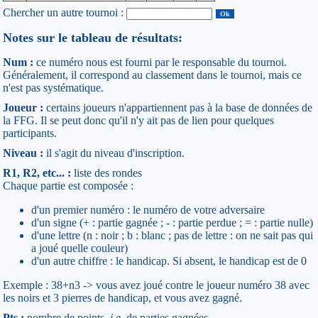
Chercher un autre tournoi :
Notes sur le tableau de résultats:
Num :
ce numéro nous est fourni par le responsable du tournoi.
Généralement, il correspond au classement dans le tournoi, mais ce
n'est pas systématique.
Joueur :
certains joueurs n'appartiennent pas à la base de données de
la FFG. Il se peut donc qu'il n'y ait pas de lien pour quelques
participants.
Niveau :
il s'agit du niveau d'inscription.
R1, R2, etc... :
liste des rondes
Chaque partie est composée :
d'un premier numéro : le numéro de votre adversaire
d'un signe (+ : partie gagnée ; - : partie perdue ; = : partie nulle)
d'une lettre (n : noir ; b : blanc ; pas de lettre : on ne sait pas qui
a joué quelle couleur)
d'un autre chiffre : le handicap. Si absent, le handicap est de 0
Exemple : 38+n3 -> vous avez joué contre le joueur numéro 38 avec
les noirs et 3 pierres de handicap, et vous avez gagné.
Pts :
nombre de points,
i.e
, de parties gagnées