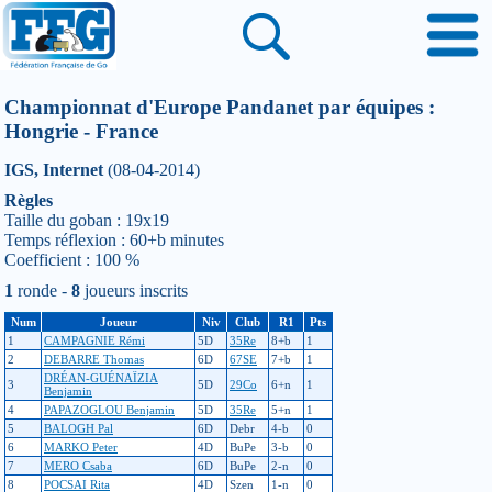
Championnat d'Europe Pandanet par équipes :
Hongrie - France
IGS, Internet
(08-04-2014)
Règles
Taille du goban : 19x19
Temps réflexion : 60+b minutes
Coefficient : 100 %
1
ronde -
8
joueurs inscrits
Num
Joueur
Niv
Club
R1
Pts
1
CAMPAGNIE Rémi
5D
35Re
8+b
1
2
DEBARRE Thomas
6D
67SE
7+b
1
DRÉAN-GUÉNAÏZIA
3
5D
29Co
6+n
1
Benjamin
4
PAPAZOGLOU Benjamin
5D
35Re
5+n
1
5
BALOGH Pal
6D
Debr
4-b
0
6
MARKO Peter
4D
BuPe
3-b
0
7
MERO Csaba
6D
BuPe
2-n
0
8
POCSAI Rita
4D
Szen
1-n
0